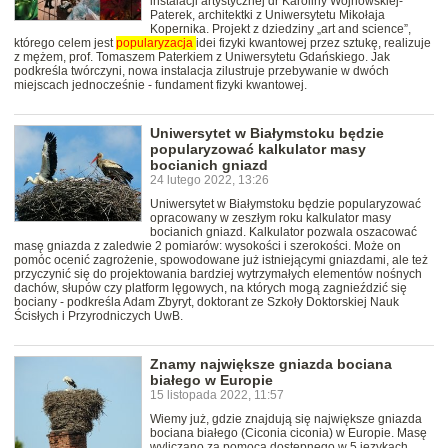
instalacji artystycznej dr Karoliny Wojnowskiej-
Paterek, architektki z Uniwersytetu Mikołaja
Kopernika. Projekt z dziedziny „art and science”,
którego celem jest
popularyzacja
idei fizyki kwantowej przez sztukę, realizuje
z mężem, prof. Tomaszem Paterkiem z Uniwersytetu Gdańskiego. Jak
podkreśla twórczyni, nowa instalacja zilustruje przebywanie w dwóch
miejscach jednocześnie - fundament fizyki kwantowej.
Uniwersytet w Białymstoku będzie
popularyzować kalkulator masy
bocianich gniazd
24 lutego 2022, 13:26
Uniwersytet w Białymstoku będzie popularyzować
opracowany w zeszłym roku kalkulator masy
bocianich gniazd. Kalkulator pozwala oszacować
masę gniazda z zaledwie 2 pomiarów: wysokości i szerokości. Może on
pomóc ocenić zagrożenie, spowodowane już istniejącymi gniazdami, ale też
przyczynić się do projektowania bardziej wytrzymałych elementów nośnych
dachów, słupów czy platform lęgowych, na których mogą zagnieździć się
bociany - podkreśla Adam Zbyryt, doktorant ze Szkoły Doktorskiej Nauk
Ścisłych i Przyrodniczych UwB.
Znamy największe gniazda bociana
białego w Europie
15 listopada 2022, 11:57
Wiemy już, gdzie znajdują się największe gniazda
bociana białego (Ciconia ciconia) w Europie. Masę
wyliczano za pomocą dostępnego w 5 językach