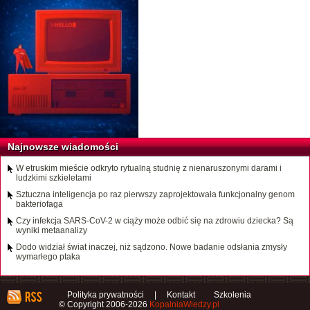
Najnowsze wiadomości
W etruskim mieście odkryto rytualną studnię z nienaruszonymi darami i
ludzkimi szkieletami
Sztuczna inteligencja po raz pierwszy zaprojektowała funkcjonalny genom
bakteriofaga
Czy infekcja SARS-CoV-2 w ciąży może odbić się na zdrowiu dziecka? Są
wyniki metaanalizy
Dodo widział świat inaczej, niż sądzono. Nowe badanie odsłania zmysły
wymarłego ptaka
Polityka prywatności
|
Kontakt
Szkolenia
© Copyright 2006-2026
KopalniaWiedzy.pl