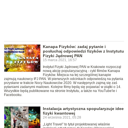
Kanapa Fizyków: zadaj pytanie i
posłuchaj odpowiedzi fizyków z Instytutu
Fizyki Jądrowej PAN
15 marca 2021, 16:57
Instytut Fizyki Jądrowej PAN w Krakowie rozpoczął
nową akcję popularyzacyjną - cykl filmów Kanapa
Fizyków. Miejsca na tej szczególnej kanapie
zajmują naukowcy IFJ PAN. W pierwszych odcinkach odpowiedzą na pytania
przysłane w trakcie Nocy Naukowców 2020. W następnych zajmą się zaś
pytaniami zadanymi mailowo. Kolejne filmy będą się pojawiać w piątki o 14.
Wszystkie będą publikowane na stronie Instytutu, a także na YouTube'ie i
Facebooku.
Instalacja artystyczna spopularyzuje idee
fizyki kwantowej
24 września 2021, 05:28
„Light Travel” to tytuł projektowanej właśnie