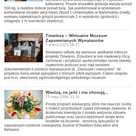
kalkulatora. Prawie wszystkie gniazda ważyły ponad
500 kg, a niektóre dobrze ponad tonę. Jak poinformował w przesłanym
komunikacie inicjator akcji Adam Zbyryt z Uniwersytetu w Białymstoku (UwB),
wymiary największych gniazd przekroczyły 2 m wysokości (grubości) i
osiągnęły 2 m szerokości (średnicy).
Timeless – Wirtualne Muzeum
Zapomnianych Wynalazców
7 marca 2023, 06:27
Niedawno odbyło się pierwsze spotkanie robocze
projektu Timeless. Zrzeszeni w nim naukowcy chcą
zachować i przybliżyć społeczeństwu cenne obiekty,
znalezione podczas prac nad serialem
dokumentalnym o polskich wynalazcach pt. „Geniusze i marzyciele”. W
projekcie biorą udział specjaliści z różnych szkół wyższych. Celem zespołu
jest m.in. utworzenie ogólnodostępnego wirtualnego muzeum.
Wiedzą, co jeść i nie chorują...
15 maja 2008, 15:16
Prosty program edukacyjny, który ma nauczyć osoby
o niskich przychodach zasad zdrowego żywienia, to
doskonała inwestycja z punktu widzenia zdrowia
publicznego oraz zaoszczędzonych dzięki temu
środków na leczenie - donoszą specjaliści w
najnowszym numerze czasopisma Journal of Nutrition Education and
Behavior.