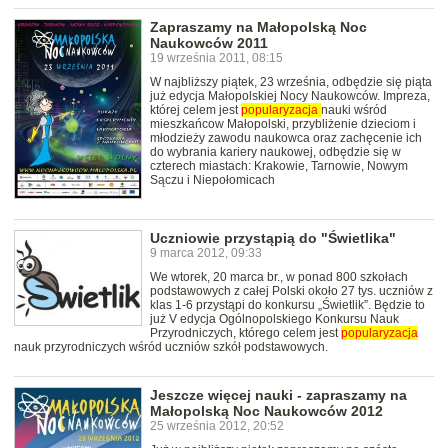
Zapraszamy na Małopolską Noc
Naukowców 2011
19 września 2011, 08:15
W najbliższy piątek, 23 września, odbędzie się piąta
już edycja Małopolskiej Nocy Naukowców. Impreza,
której celem jest
popularyzacja
nauki wśród
mieszkańcow Małopolski, przybliżenie dzieciom i
młodzieży zawodu naukowca oraz zachęcenie ich
do wybrania kariery naukowej, odbędzie się w
czterech miastach: Krakowie, Tarnowie, Nowym
Sączu i Niepołomicach
Uczniowie przystąpią do "Świetlika"
9 marca 2012, 09:33
We wtorek, 20 marca br., w ponad 800 szkołach
podstawowych z całej Polski około 27 tys. uczniów z
klas 1-6 przystąpi do konkursu „Świetlik”. Będzie to
już V edycja Ogólnopolskiego Konkursu Nauk
Przyrodniczych, którego celem jest
popularyzacja
nauk przyrodniczych wśród uczniów szkół podstawowych.
Jeszcze więcej nauki - zapraszamy na
Małopolską Noc Naukowców 2012
25 września 2012, 20:52