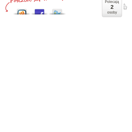
Polecają
2
osoby