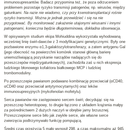
immunosupresantów. Badacz przypomina też, że poza odrzuceniem
problemem pozostaje ryzyko transmisji patogenów, np. wirusów, między
gatunkami.
Na razie nie wiadomo, czy przy ksenotransplantacji rośnie
ryzyko transmisji. Można je jednak przewidzieć i się na nie
przygotować. By monitorować zakażenie utajonymi wirusami i innymi
patogenami, konieczna będzie długoterminowa, dokładna obserwacja
.
W opisywanym studium ekipa Mohiuddina wykorzystała wyhodowaną
wcześniej linię świń-dawców z 3 modyfikacjami genetycznymi. Były one
pozbawione enzymu α1,3-galaktozylotransferazy, a zatem antygenu Gal
(jego obecność na powierzchni komórek stanowi główną barierę
uniemożliwiającą pozyskanie narządów nadających się do
przeszczepów międzygatunkowych), zachodziła zaś u nich ekspresja
ludzkiego błonowego kofaktora białkowego MCP i ludzkiej
trombomoduliny.
Po przeszczepie pawianom podawano kombinację przeciwciał (αCD40,
αCD40 oraz przeciwciał antytymocytarnych) oraz leków
immunosupresyjnych (mykofenolan mofetylu).
Serca pawianów nie zastępowano sercem świń; decydując się na
przeszczep heterotopowy, to drugie łączono z układem krążenia małpy
za pośrednictwem 2 dużych naczyń w obrębie jamy brzusznej.
Przeszczepione serce biło jak zwykłe serce, ale własne serce
zwierzęcia podtrzymywało funkcję pompującą.
Średni czas przeżycia 5 małp wynosił 298, a czas maksymalny aż 945