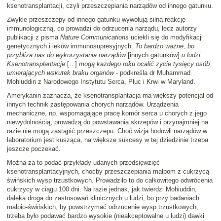
ksenotransplantacji, czyli przeszczepiania narządów od innego gatunku.
Zwykle przeszczepy od innego gatunku wywołują silną reakcję
immunologiczną, co prowadzi do odrzucenia narządu, lecz autorzy
publikacji z pisma
Nature Communications
uciekli się do modyfikacji
genetycznych i leków immunosupresyjnych.
To bardzo ważne, bo
przybliża nas do wykorzystania narządów
[innych gatunków]
u ludzi.
Ksenotransplantacje
[...]
mogą każdego roku ocalić życie tysięcy osób
umierających wskutek braku organów
- podkreśla dr Muhammad
Mohiuddin z Narodowego Instytutu Serca, Płuc i Krwi w Maryland.
Amerykanin zaznacza, że ksenotransplantacja ma większy potencjał od
innych technik zastępowania chorych narządów. Urządzenia
mechaniczne, np. wspomagające pracę komór serca u chorych z jego
niewydolnością, prowadzą do powstawania skrzepów i przynajmniej na
razie nie mogą zastąpić przeszczepu. Choć wizja hodowli narządów w
laboratorium jest kusząca, na większe sukcesy w tej dziedzinie trzeba
jeszcze poczekać.
Można za to podać przykłady udanych przedsięwzięć
ksenotransplantacyjnych, choćby przeszczepiania małpom z cukrzycą
świńskich wysp trzustkowych. Prowadziło to do całkowitego odwrócenia
cukrzycy w ciągu 100 dni. Na razie jednak, jak twierdzi Mohiuddin,
daleka droga do zastosowań klinicznych u ludzi, bo przy badaniach
małpio-świńskich, by powstrzymać odrzucenie wysp trzustkowych,
trzeba było podawać bardzo wysokie (nieakceptowalne u ludzi) dawki