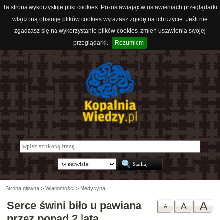
Ta strona wykorzystuje pliki cookies. Pozostawiając w ustawieniach przeglądarki
włączoną obsługę plików cookies wyrażasz zgodę na ich użycie. Jeśli nie
zgadzasz się na wykorzystanie plików cookies, zmień ustawienia swojej
przeglądarki.
Rozumiem
Strona główna
>
Wiadomości
>
Medycyna
Serce świni biło u pawiana
A
A
A
przez ponad 2 lata