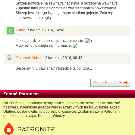
Skrzep powstaje na zewnątrź naczynia, a skrzeplina wewnątrz.
Zupełnie inny jest tez oprócz nazwy mechanizm powstawania.
Skrzep jest do tego fizjologicznym stadium gojenia. Zakrzep
jest zawsze patologią.
Gurth
,
7 kwietnia 2016, 14:50
Jak najbardziej masz racje... czepiasz się.
A tak serio, to dzięki za informacje.
Przemek Kobel
,
12 kwietnia 2016, 08:42
Serce świni u pawiana? Wszędzie ta polityka...
dodaj komentarz
Zostań Patronem
Od 2006 roku popularyzujemy naukę. Chcemy się rozwijać i dostarczać
naszym Czytelnikom jeszcze więcej atrakcyjnych treści wysokiej jakości.
Dlatego postanowiliśmy poprosić o wsparcie. Zostań naszym Patronem i
pomóż nam rozwijać KopalnięWiedzy.