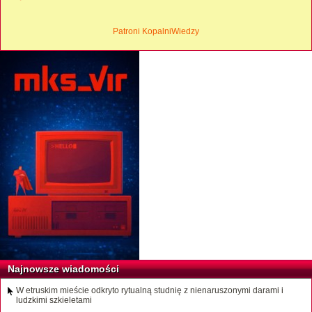
Patroni KopalniWiedzy
Najnowsze wiadomości
W etruskim mieście odkryto rytualną studnię z nienaruszonymi darami i
ludzkimi szkieletami