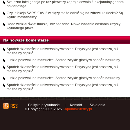
Sztuczna inteligencja po raz pierwszy zaprojektowała funkcjonalny genom
bakteriofaga
Czy infekcja SARS-CoV-2 w ciąży może odbić się na zdrowiu dziecka? Są
wyniki metaanalizy
Dodo widział świat inaczej, niż sądzono. Nowe badanie odsłania zmysły
wymarłego ptaka
Najnowsze komentarze
Spadek dzietności to uniwersalny wzorzec. Przyczyna jest prostsza, niż
można by sądzić
Ludzie polowali na mamucice. Samce zwykle ginęły w sposób naturalny
Spadek dzietności to uniwersalny wzorzec. Przyczyna jest prostsza, niż
można by sądzić
Ludzie polowali na mamucice. Samce zwykle ginęły w sposób naturalny
Spadek dzietności to uniwersalny wzorzec. Przyczyna jest prostsza, niż
można by sądzić
Polityka prywatności
|
Kontakt
Szkolenia
© Copyright 2006-2026
KopalniaWiedzy.pl