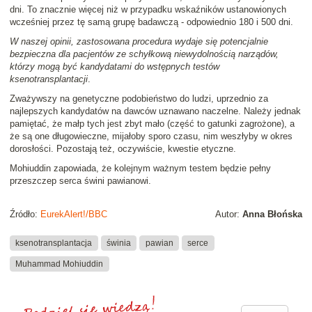
dni. To znacznie więcej niż w przypadku wskaźników ustanowionych
wcześniej przez tę samą grupę badawczą - odpowiednio 180 i 500 dni.
W naszej opinii, zastosowana procedura wydaje się potencjalnie
bezpieczna dla pacjentów ze schyłkową niewydolnością narządów,
którzy mogą być kandydatami do wstępnych testów
ksenotransplantacji
.
Zważywszy na genetyczne podobieństwo do ludzi, uprzednio za
najlepszych kandydatów na dawców uznawano naczelne. Należy jednak
pamiętać, że małp tych jest zbyt mało (część to gatunki zagrożone), a
że są one długowieczne, mijałoby sporo czasu, nim weszłyby w okres
dorosłości. Pozostają też, oczywiście, kwestie etyczne.
Mohiuddin zapowiada, że kolejnym ważnym testem będzie pełny
przeszczep serca świni pawianowi.
Źródło:
EurekAlert!/BBC
Autor:
Anna Błońska
ksenotransplantacja
świnia
pawian
serce
Muhammad Mohiuddin