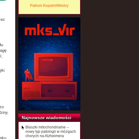
Patroni KopalniWiedzy
zez
łu
wagę
i
,
ęki
zo
ziny,
Najnowsze wiadomości
Blaszki mitochondrialne –
nowy typ patologii w mózgach
chorych na Alzheimera
nku,