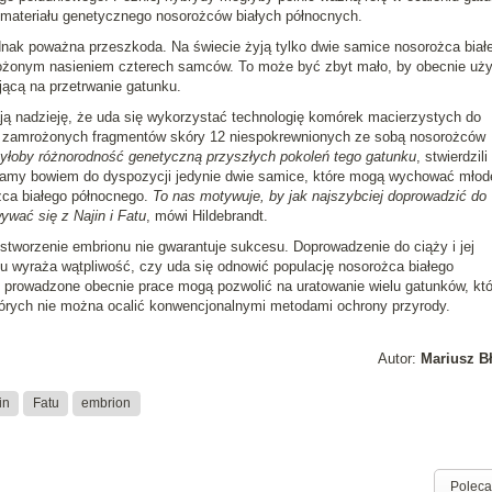
 materiału genetycznego nosorożców białych północnych.
ednak poważna przeszkoda. Na świecie żyją tylko dwie samice nosorożca biał
żonym nasieniem czterech samców. To może być zbyt mało, by obecnie uży
ącą na przetrwanie gatunku.
ją nadzieję, że uda się wykorzystać technologię komórek macierzystych do
z zamrożonych fragmentów skóry 12 niespokrewnionych ze sobą nosorożców
yłoby różnorodność genetyczną przyszłych pokoleń tego gatunku
, stwierdzili
Mamy bowiem do dyspozycji jedynie dwie samice, które mogą wychować młod
żca białego północnego.
To nas motywuje, by jak najszybciej doprowadzić do
wać się z Najin i Fatu
, mówi Hildebrandt.
 stworzenie embrionu nie gwarantuje sukcesu. Doprowadzenie do ciąży i jej
u wyraża wątpliwość, czy uda się odnowić populację nosorożca białego
e prowadzone obecnie prace mogą pozwolić na uratowanie wielu gatunków, kt
których nie można ocalić konwencjonalnymi metodami ochrony przyrody.
Autor:
Mariusz B
in
Fatu
embrion
Poleca