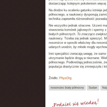
dostarczając kolejnym pokoleniom więcej
Na drodze ku ocaleniu gatunku istnieje j
północnego, a naukowcy dysponują zamro
technika zapewniła różnorodność pozwalaj
Nie wszystko jednak stracone. Uczeni ma
stworzenia komórek jajkowych i spermy 
białych północnych.
To znacząco zwiększ
naukowcy. Trzeba się jednak spieszyć. 
nosorożce w sposób właściwy dla nosoro
udanych urodzin, by młode mogły wychowy
Inni specjaliści zwracają uwagę, że samo
utrzymanie będzie drogą w nieznane. Wiel
północnego. Podkreślają jednocześnie, ż
populacja drastycznie się zmniejszyła i 
Źródło:
PhysOrg
nosorożec biały północny
Sudan
Naj