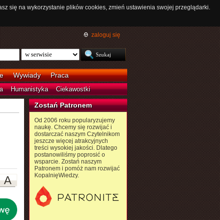
asz się na wykorzystanie plików cookies, zmień ustawienia swojej przeglądarki.
zaloguj się
e
Wywiady
Praca
a
Humanistyka
Ciekawostki
Zostań Patronem
Od 2006 roku popularyzujemy
naukę. Chcemy się rozwijać i
dostarczać naszym Czytelnikom
jeszcze więcej atrakcyjnych
treści wysokiej jakości. Dlatego
postanowiliśmy poprosić o
wsparcie. Zostań naszym
Patronem i pomóż nam rozwijać
KopalnięWiedzy.
A