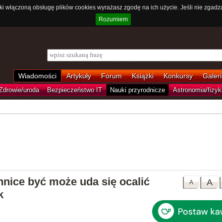
ki włączoną obsługę plików cookies wyrażasz zgodę na ich użycie. Jeśli nie zgadz
Rozumiem
Wiadomości
Artykuły
Forum
Książki
Konkursy
Galeri
Zdrowie/uroda
Bezpieczeństwo IT
Nauki przyrodnicze
Astronomia/fizyk
hnice być może uda się ocalić
A
A
k