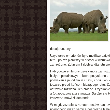
dodaje uczony.
Uzyskanie embrionów było możliwe dzięki
temu po raz pierwszy w historii w warunk
zamrożone. Zdaniem Hildebrandta istniej
Hybrydowe embriony uzyskano z zamrożon
białych południowych, które pozyskano z
pozyskanie jaj od Najin i Fatu, córki i w
jeszcze przed końcem bieżącego roku. Zda
ostrożnie rozważali ich prośbę. Uzyskani
a to niebezpieczna sytuacja. Bardzo się 
koszmar
, mówi Hildebrandt.
W międzyczasie w ramach testów naukowc
północnego przez samicę nosorożca białe