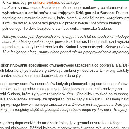
Kilka miesięcy po
śmierci Sudana
, ostatniego
na Ziemi samca nosorożca białego północnego, naukowcy poinformowali o
wyhodowaniu embrionów zawierających DNA gatunku Sudana
. Daje to
nadzieję na uratowanie gatunku, który niemal w całości został wytępiony pr
ludzi. Na świecie pozostało jedynie 2 przedstawicieli nosorożca białego
północnego. To dwie bezpłodne samice, córka i wnuczka Sudana.
Naszym celem jest doprowadzenie w ciągu trzech lat do urodzenia młodego
nosorożca białego północnego
, powiedział Thomas Hildebrandt, szef wydzia
reprodukcji w Instytucie Leibnitza ds. Badań Przyrodniczych.
Biorąc pod u
16-miesięczną ciążę, mamy nieco ponad rok do przeprowadzenia implantacj
 skonstruowaniu specjalnego dwumetrowego urządzenia do pobrania jaja. Dzi
ach laboratoryjnych udało się stworzyć embriony nosorożca. Embriony zostały
e bardzo duża szansa na doprowadzenie do ciąży.
ej spermy samców nosorożców białych północnych i jaj samic nosorożców
 europejskich ogrodów zoologicznych. Niemieccy uczeni mają nadzieję na
nuczki Sudana, które żyją w rezerwacie w Kenii. Chcieliby uzyskać na to zgodę
ją sobie jednak sprawę, że specjaliści opiekujący się Najin i Fatu będą bard
e jaj wymaga bowiem pełnego znieczulenia.
Zwierzę jest usypiane na dwie god
boimy, że mogłoby dojść do jakiegoś niespodziewanego wydarzenia. To byłby
y chcą doprowadzić do urodzenia hybrydy z genami nosorożca białego
go południowego. Później hybrydy mogłyby pełnić ważną rolę w ocaleniu gatu