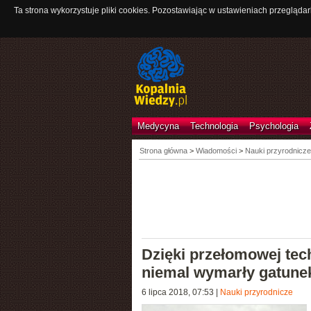
Ta strona wykorzystuje pliki cookies. Pozostawiając w ustawieniach przeglądar
Medycyna
Technologia
Psychologia
Strona główna
>
Wiadomości
>
Nauki przyrodnicze
Dzięki przełomowej tec
niemal wymarły gatune
6 lipca 2018, 07:53
|
Nauki przyrodnicze