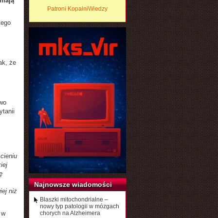
 mają
Patroni KopalniWiedzy
tego
ak, że
owo
tanii
cieniu
iej
ę
Najnowsze wiadomości
ej niż
Blaszki mitochondrialne –
nowy typ patologii w mózgach
 w
chorych na Alzheimera