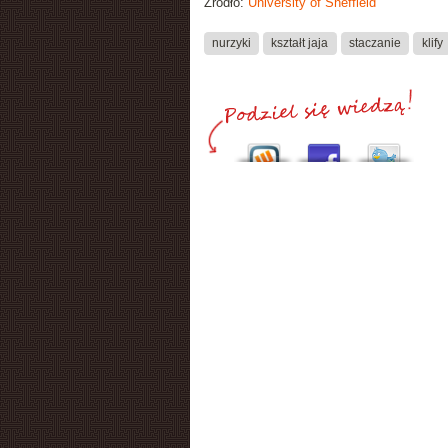
Źródło:
University of Sheffield
nurzyki
kształt jaja
staczanie
klify