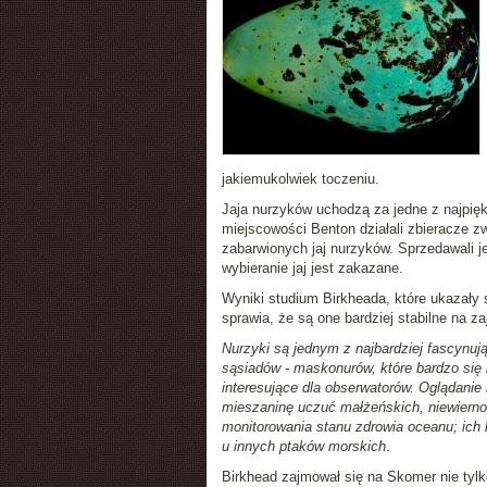
jakiemukolwiek toczeniu.
Jaja nurzyków uchodzą za jedne z najpięk
miejscowości Benton działali zbieracze z
zabarwionych jaj nurzyków. Sprzedawali 
wybieranie jaj jest zakazane.
Wyniki studium Birkheada, które ukazały 
sprawia, że są one bardziej stabilne na 
Nurzyki są jednym z najbardziej fascynują
sąsiadów - maskonurów, które bardzo się 
interesujące dla obserwatorów. Oglądani
mieszaninę uczuć małżeńskich, niewiernośc
monitorowania stanu zdrowia oceanu; ich 
u innych ptaków morskich
.
Birkhead zajmował się na Skomer nie tylk