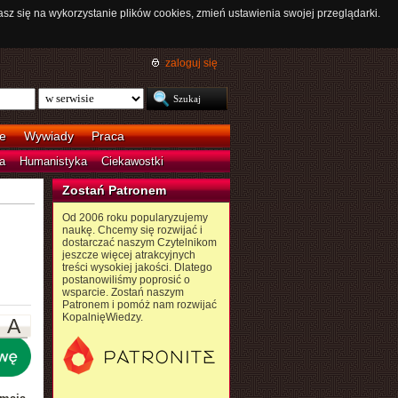
asz się na wykorzystanie plików cookies, zmień ustawienia swojej przeglądarki.
zaloguj się
e
Wywiady
Praca
a
Humanistyka
Ciekawostki
Zostań Patronem
Od 2006 roku popularyzujemy
naukę. Chcemy się rozwijać i
dostarczać naszym Czytelnikom
jeszcze więcej atrakcyjnych
treści wysokiej jakości. Dlatego
postanowiliśmy poprosić o
wsparcie. Zostań naszym
Patronem i pomóż nam rozwijać
KopalnięWiedzy.
A