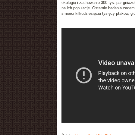
ekologię i zachowanie 300 tys. par gniaz
na ich populacje. Ostatnie badania zadem
śmierci kilkudziesięciu tysięcy ptaków, 