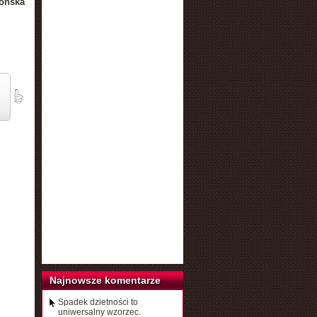
ońska
Najnowsze komentarze
Spadek dzietności to
uniwersalny wzorzec.