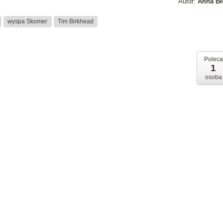
Autor:
Anna Bł
wyspa Skomer
Tim Birkhead
Poleca
1
osoba