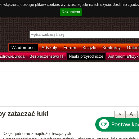
ki włączoną obsługę plików cookies wyrażasz zgodę na ich użycie. Jeśli nie zgadz
Rozumiem
Wiadomości
Artykuły
Forum
Książki
Konkursy
Galeri
Zdrowie/uroda
Bezpieczeństwo IT
Nauki przyrodnicze
Astronomia/fizyk
by zataczać łuki
A
A
Dzięki jednemu z najdłużej trwających