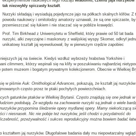
eksperymentów naukowych tego rodzaju
wiadomo, czemu jaja nurzyków
tak niezwykły spiczasty kształt
.
Nurzyki składają i wysiadują pojedyncze jajo na półkach skalnych klifów. Z 
powodu naukowcy i ornitolodzy amatorzy uznawali, że są one spiczaste, by
przemieszczać się łukiem i nie staczać się w pobliże krawędzi.
Prof. Tim Birkhead z Uniwersytetu w Sheffield, który prawie od 50 lat bada
nurzyki, alki zwyczajne i maskonury z walijskiej wyspy Skomer, odkrył jedn
unikatowy kształt jaj wyewoluował, by w pierwszym rzędzie zapobiec
niejszych jaj na świecie. Kiedyś wzdłuż wybrzeży hrabstwa Yorkshire i
wani
climmers
, którzy wspinali się na klify w poszukiwaniu najbardziej nietyp
je potem muzeom i bogatym prywatnym kolekcjonerom. Obecnie w Wielkiej Bry
się w piśmie
Auk: Ornithological Advances
, pokazują, że kształt jaj nurzyków
zajmowanych często przez te ptaki pochyłych powierzchniach.
cych gatunków ptaków w Wielkiej Brytanii. Często znajdują się one jednak w 
ludziom podobają. Ze względu na zachowanie nurzyki są jednak o wiele bardz
e nurzyków przypomina śledzenie opery mydlanej opery. Mamy niekończącą si
i i niesnasek. Nic nie pobije też nurzyków, jeśli chodzi o przydatność do
liczebność, przeżywalność i sukces reprodukcyjny można bowiem badać łatwi
o kształtem jaj nurzyków. Długofalowe badania dały mu niepowtarzalny wgląd