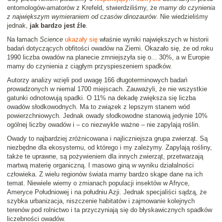
entomologów-amatorów z Krefeld, stwierdziliśmy, że
mamy do czynienia
z największym wymieraniem od czasów dinozaurów
. Nie wiedzieliśmy
jednak,
jak bardzo jest źle
.
Na łamach
Science
ukazały się
właśnie wyniki największych w historii
badań dotyczących obfitości owadów na Ziemi. Okazało się, że od roku
1990 liczba owadów na planecie zmniejszyła się o... 30%, a w Europie
mamy do czynienia z ciągłym przyspieszeniem spadków.
Autorzy analizy wzięli pod uwagę 166 długoterminowych badań
prowadzonych w niemal 1700 miejscach. Zauważyli, że nie wszystkie
gatunki odnotowują spadki. O 11% na dekadę zwiększa się liczba
owadów słodkowodnych. Ma to związek z lepszym stanem wód
powierzchniowych. Jednak owady słodkowodne stanowią jedynie 10%
ogólnej liczby owadów i – co niezwykle ważne – nie zapylają roślin.
Owady to najbardziej zróżnicowana i najliczniejsza grupa zwierząt. Są
niezbędne dla ekosystemu, od którego i my zależymy. Zapylają rośliny,
także te uprawne, są pożywieniem dla innych zwierząt, przetwarzają
martwą materię organiczną. I masowo giną w wyniku działalności
człowieka. Z wielu regionów świata mamy bardzo skąpe dane na ich
temat. Niewiele wiemy o zmianach populacji insektów w Afryce,
Ameryce Południowej i na południu Azji. Jednak specjaliści sądzą, że
szybka urbanizacja, niszczenie habitatów i zajmowanie kolejnych
terenów pod rolnictwo i ta przyczyniają się do błyskawicznych spadków
liczebności owadów.