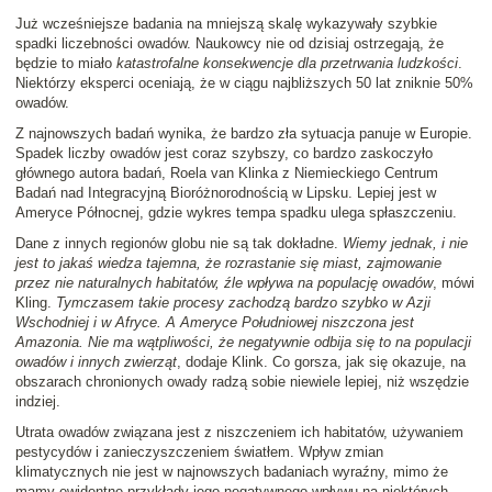
Już wcześniejsze badania na mniejszą skalę wykazywały szybkie
spadki liczebności owadów. Naukowcy nie od dzisiaj ostrzegają, że
będzie to miało
katastrofalne konsekwencje dla przetrwania ludzkości
.
Niektórzy eksperci oceniają, że w ciągu najbliższych 50 lat zniknie 50%
owadów.
Z najnowszych badań wynika, że bardzo zła sytuacja panuje w Europie.
Spadek liczby owadów jest coraz szybszy, co bardzo zaskoczyło
głównego autora badań, Roela van Klinka z Niemieckiego Centrum
Badań nad Integracyjną Bioróżnorodnością w Lipsku. Lepiej jest w
Ameryce Północnej, gdzie wykres tempa spadku ulega spłaszczeniu.
Dane z innych regionów globu nie są tak dokładne.
Wiemy jednak, i nie
jest to jakaś wiedza tajemna, że rozrastanie się miast, zajmowanie
przez nie naturalnych habitatów, źle wpływa na populację owadów
, mówi
Kling.
Tymczasem takie procesy zachodzą bardzo szybko w Azji
Wschodniej i w Afryce. A Ameryce Południowej niszczona jest
Amazonia. Nie ma wątpliwości, że negatywnie odbija się to na populacji
owadów i innych zwierząt
, dodaje Klink. Co gorsza, jak się okazuje, na
obszarach chronionych owady radzą sobie niewiele lepiej, niż wszędzie
indziej.
Utrata owadów związana jest z niszczeniem ich habitatów, używaniem
pestycydów i zanieczyszczeniem światłem. Wpływ zmian
klimatycznych nie jest w najnowszych badaniach wyraźny, mimo że
mamy ewidentne przykłady jego negatywnego wpływu na niektórych