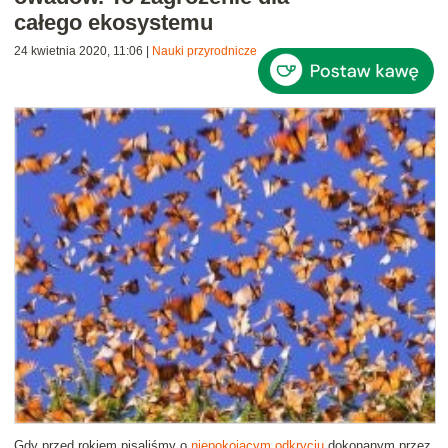
całego ekosystemu
24 kwietnia 2020, 11:06
|
Nauki przyrodnicze
Gdy przed rokiem pisaliśmy o
niepokojącym odkryciu
dokonanym przez