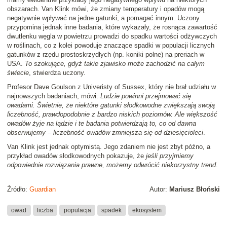
obszarach. Van Klink mówi, że zmiany temperatury i opadów mogą
negatywnie wpływać na jedne gatunki, a pomagać innym. Uczony
przypomina jednak inne badania, które wykazały, że rosnąca zawartość
dwutlenku węgla w powietrzu prowadzi do spadku wartości odżywczych
w roślinach, co z kolei powoduje znaczące spadki w populacji licznych
gatunków z rzędu prostoskrzydłych (np. koniki polne) na preriach w
USA.
To szokujące, gdyż takie zjawisko może zachodzić na całym
świecie
, stwierdza uczony.
Profesor Dave Goulson z Univeristy of Sussex, który nie brał udziału w
najnowszych badaniach, mówi:
Ludzie powinni przejmować się
owadami. Świetnie, że niektóre gatunki słodkowodne zwiększają swoją
liczebność, prawdopodobnie z bardzo niskich poziomów. Ale większość
owadów żyje na lądzie i te badania potwierdzają to, co od dawna
obserwujemy – liczebność owadów zmniejsza się od dziesięcioleci
.
Van Klink jest jednak optymistą. Jego zdaniem nie jest zbyt późno, a
przykład owadów słodkowodnych pokazuje, że
jeśli przyjmiemy
odpowiednie rozwiązania prawne, możemy odwrócić niekorzystny trend
.
Źródło:
Guardian
Autor:
Mariusz Błoński
owad
liczba
populacja
spadek
ekosystem