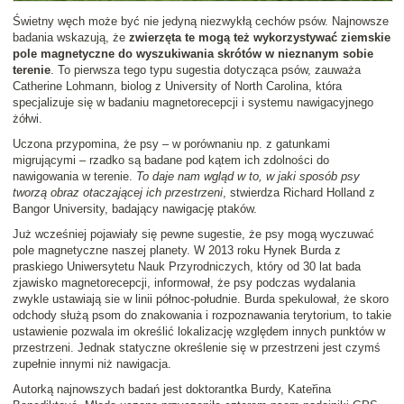
Świetny węch może być nie jedyną niezwykłą cechów psów. Najnowsze
badania wskazują, że
zwierzęta te mogą też wykorzystywać ziemskie
pole magnetyczne do wyszukiwania skrótów w nieznanym sobie
terenie
. To pierwsza tego typu sugestia dotycząca psów, zauważa
Catherine Lohmann, biolog z University of North Carolina, która
specjalizuje się w badaniu magnetorecepcji i systemu nawigacyjnego
żółwi.
Uczona przypomina, że psy – w porównaniu np. z gatunkami
migrującymi – rzadko są badane pod kątem ich zdolności do
nawigowania w terenie.
To daje nam wgląd w to, w jaki sposób psy
tworzą obraz otaczającej ich przestrzeni
, stwierdza Richard Holland z
Bangor University, badający nawigację ptaków.
Już wcześniej pojawiały się pewne sugestie, że psy mogą wyczuwać
pole magnetyczne naszej planety. W 2013 roku Hynek Burda z
praskiego Uniwersytetu Nauk Przyrodniczych, który od 30 lat bada
zjawisko magnetorecepcji, informował, że psy podczas wydalania
zwykle ustawiają sie w linii północ-południe. Burda spekulował, że skoro
odchody służą psom do znakowania i rozpoznawania terytorium, to takie
ustawienie pozwala im określić lokalizację względem innych punktów w
przestrzeni. Jednak statyczne określenie się w przestrzeni jest czymś
zupełnie innymi niż nawigacja.
Autorką najnowszych badań jest doktorantka Burdy, Kateřina