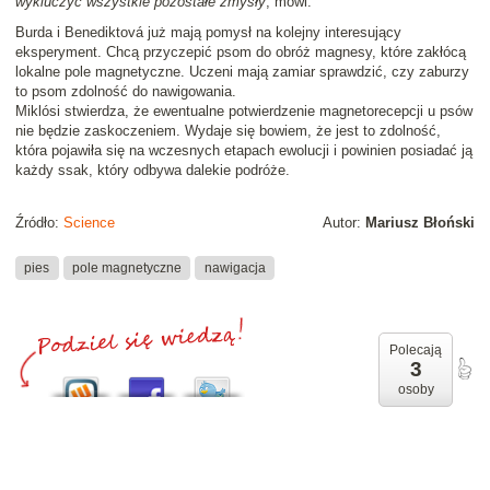
wykluczyć wszystkie pozostałe zmysły
, mówi.
Burda i Benediktová już mają pomysł na kolejny interesujący
eksperyment. Chcą przyczepić psom do obróż magnesy, które zakłócą
lokalne pole magnetyczne. Uczeni mają zamiar sprawdzić, czy zaburzy
to psom zdolność do nawigowania.
Miklósi stwierdza, że ewentualne potwierdzenie magnetorecepcji u psów
nie będzie zaskoczeniem. Wydaje się bowiem, że jest to zdolność,
która pojawiła się na wczesnych etapach ewolucji i powinien posiadać ją
każdy ssak, który odbywa dalekie podróże.
Źródło:
Science
Autor:
Mariusz Błoński
pies
pole magnetyczne
nawigacja
Polecają
3
osoby