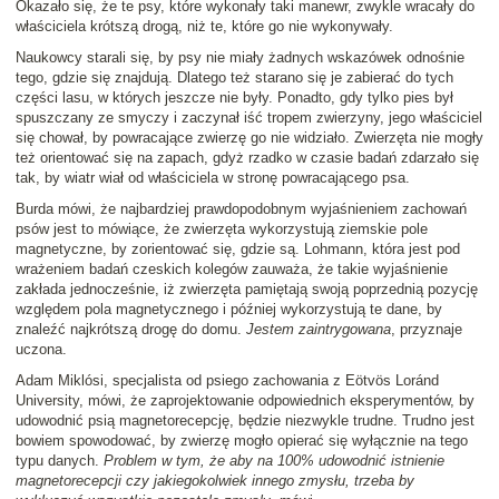
Okazało się, że te psy, które wykonały taki manewr, zwykle wracały do
właściciela krótszą drogą, niż te, które go nie wykonywały.
Naukowcy starali się, by psy nie miały żadnych wskazówek odnośnie
tego, gdzie się znajdują. Dlatego też starano się je zabierać do tych
części lasu, w których jeszcze nie były. Ponadto, gdy tylko pies był
spuszczany ze smyczy i zaczynał iść tropem zwierzyny, jego właściciel
się chował, by powracające zwierzę go nie widziało. Zwierzęta nie mogły
też orientować się na zapach, gdyż rzadko w czasie badań zdarzało się
tak, by wiatr wiał od właściciela w stronę powracającego psa.
Burda mówi, że najbardziej prawdopodobnym wyjaśnieniem zachowań
psów jest to mówiące, że zwierzęta wykorzystują ziemskie pole
magnetyczne, by zorientować się, gdzie są. Lohmann, która jest pod
wrażeniem badań czeskich kolegów zauważa, że takie wyjaśnienie
zakłada jednocześnie, iż zwierzęta pamiętają swoją poprzednią pozycję
względem pola magnetycznego i później wykorzystują te dane, by
znaleźć najkrótszą drogę do domu.
Jestem zaintrygowana
, przyznaje
uczona.
Adam Miklósi, specjalista od psiego zachowania z Eötvös Loránd
University, mówi, że zaprojektowanie odpowiednich eksperymentów, by
udowodnić psią magnetorecepcję, będzie niezwykle trudne. Trudno jest
bowiem spowodować, by zwierzę mogło opierać się wyłącznie na tego
typu danych.
Problem w tym, że aby na 100% udowodnić istnienie
magnetorecepcji czy jakiegokolwiek innego zmysłu, trzeba by