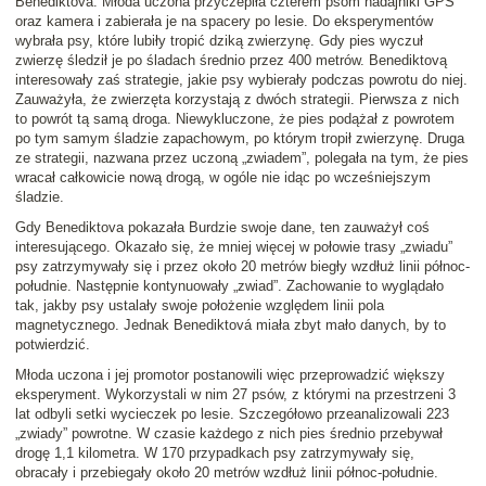
Benediktová. Młoda uczona przyczepiła czterem psom nadajniki GPS
oraz kamera i zabierała je na spacery po lesie. Do eksperymentów
wybrała psy, które lubiły tropić dziką zwierzynę. Gdy pies wyczuł
zwierzę śledził je po śladach średnio przez 400 metrów. Benediktovą
interesowały zaś strategie, jakie psy wybierały podczas powrotu do niej.
Zauważyła, że zwierzęta korzystają z dwóch strategii. Pierwsza z nich
to powrót tą samą droga. Niewykluczone, że pies podążał z powrotem
po tym samym śladzie zapachowym, po którym tropił zwierzynę. Druga
ze strategii, nazwana przez uczoną „zwiadem”, polegała na tym, że pies
wracał całkowicie nową drogą, w ogóle nie idąc po wcześniejszym
śladzie.
Gdy Benediktova pokazała Burdzie swoje dane, ten zauważył coś
interesującego. Okazało się, że mniej więcej w połowie trasy „zwiadu”
psy zatrzymywały się i przez około 20 metrów biegły wzdłuż linii północ-
południe. Następnie kontynuowały „zwiad”. Zachowanie to wyglądało
tak, jakby psy ustalały swoje położenie względem linii pola
magnetycznego. Jednak Benediktová miała zbyt mało danych, by to
potwierdzić.
Młoda uczona i jej promotor postanowili więc przeprowadzić większy
eksperyment. Wykorzystali w nim 27 psów, z którymi na przestrzeni 3
lat odbyli setki wycieczek po lesie. Szczegółowo przeanalizowali 223
„zwiady” powrotne. W czasie każdego z nich pies średnio przebywał
drogę 1,1 kilometra. W 170 przypadkach psy zatrzymywały się,
obracały i przebiegały około 20 metrów wzdłuż linii północ-południe.