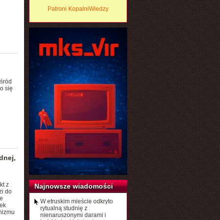
Patroni KopalniWiedzy
wśród
o się
dnej,
kt z
Najnowsze wiadomości
zi do
e
W etruskim mieście odkryto
rek
rytualną studnię z
nizmu
nienaruszonymi darami i