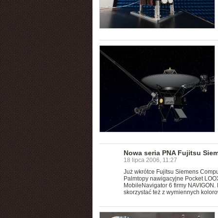
Nowa seria PNA Fujitsu Sie
18 lipca 2006, 11:27
Już wkrótce Fujitsu Siemens Comput
Palmtopy nawigacyjne Pocket LOO
MobileNavigator 6 firmy NAVIGON. 
skorzystać też z wymiennych kolor