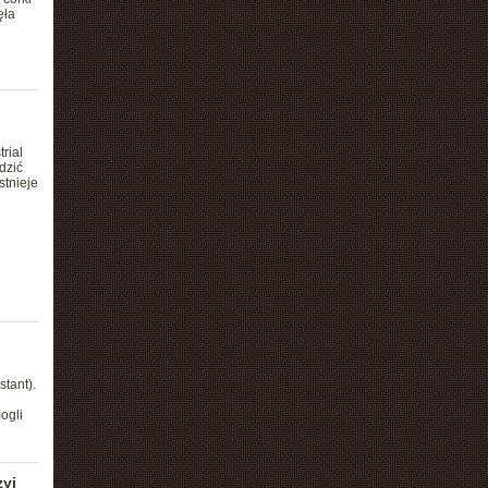
ęła
rial
dzić
stnieje
tant).
ogli
yi