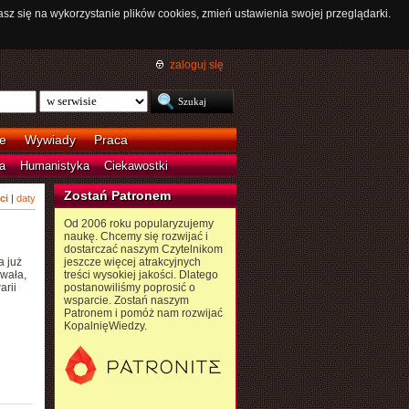
asz się na wykorzystanie plików cookies, zmień ustawienia swojej przeglądarki.
zaloguj się
e
Wywiady
Praca
a
Humanistyka
Ciekawostki
Zostań Patronem
ci
|
daty
Od 2006 roku popularyzujemy
naukę. Chcemy się rozwijać i
dostarczać naszym Czytelnikom
 już
jeszcze więcej atrakcyjnych
wała,
treści wysokiej jakości. Dlatego
arii
postanowiliśmy poprosić o
wsparcie. Zostań naszym
Patronem i pomóż nam rozwijać
KopalnięWiedzy.