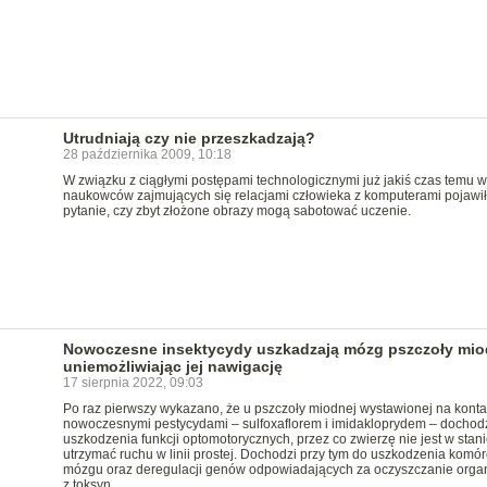
Utrudniają czy nie przeszkadzają?
28 października 2009, 10:18
W związku z ciągłymi postępami technologicznymi już jakiś czas temu 
naukowców zajmujących się relacjami człowieka z komputerami pojawił
pytanie, czy zbyt złożone obrazy mogą sabotować uczenie.
Nowoczesne insektycydy uszkadzają mózg pszczoły mio
uniemożliwiając jej nawigację
17 sierpnia 2022, 09:03
Po raz pierwszy wykazano, że u pszczoły miodnej wystawionej na konta
nowoczesnymi pestycydami – sulfoxaflorem i imidakloprydem – dochod
uszkodzenia funkcji optomotorycznych, przez co zwierzę nie jest w stani
utrzymać ruchu w linii prostej. Dochodzi przy tym do uszkodzenia komó
mózgu oraz deregulacji genów odpowiadających za oczyszczanie orga
z toksyn