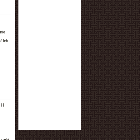
 nie
ć ich
 i
 córki