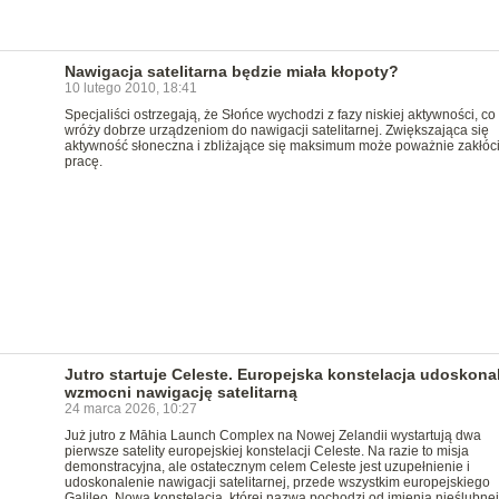
Nawigacja satelitarna będzie miała kłopoty?
10 lutego 2010, 18:41
Specjaliści ostrzegają, że Słońce wychodzi z fazy niskiej aktywności, co
wróży dobrze urządzeniom do nawigacji satelitarnej. Zwiększająca się
aktywność słoneczna i zbliżające się maksimum może poważnie zakłóci
pracę.
Jutro startuje Celeste. Europejska konstelacja udoskonali
wzmocni nawigację satelitarną
24 marca 2026, 10:27
Już jutro z Māhia Launch Complex na Nowej Zelandii wystartują dwa
pierwsze satelity europejskiej konstelacji Celeste. Na razie to misja
demonstracyjna, ale ostatecznym celem Celeste jest uzupełnienie i
udoskonalenie nawigacji satelitarnej, przede wszystkim europejskiego
Galileo. Nowa konstelacja, której nazwa pochodzi od imienia nieślubnej