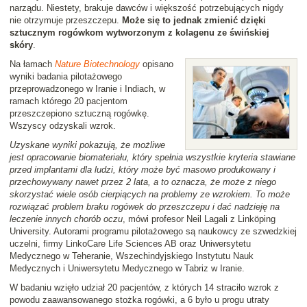
narządu. Niestety, brakuje dawców i większość potrzebujących nigdy
nie otrzymuje przeszczepu.
Może się to jednak zmienić dzięki
sztucznym rogówkom wytworzonym z kolagenu ze świńskiej
skóry
.
Na łamach
Nature Biotechnology
opisano
wyniki badania pilotażowego
przeprowadzonego w Iranie i Indiach, w
ramach którego 20 pacjentom
przeszczepiono sztuczną rogówkę.
Wszyscy odzyskali wzrok.
Uzyskane wyniki pokazują, że możliwe
jest opracowanie biomateriału, który spełnia wszystkie kryteria stawiane
przed implantami dla ludzi, który może być masowo produkowany i
przechowywany nawet przez 2 lata, a to oznacza, że może z niego
skorzystać wiele osób cierpiących na problemy ze wzrokiem. To może
rozwiązać problem braku rogówek do przeszczepu i dać nadzieję na
leczenie innych chorób oczu
, mówi profesor Neil Lagali z Linköping
University. Autorami programu pilotażowego są naukowcy ze szwedzkiej
uczelni, firmy LinkoCare Life Sciences AB oraz Uniwersytetu
Medycznego w Teheranie, Wszechindyjskiego Instytutu Nauk
Medycznych i Uniwersytetu Medycznego w Tabriz w Iranie.
W badaniu wzięło udział 20 pacjentów, z których 14 straciło wzrok z
powodu zaawansowanego stożka rogówki, a 6 było u progu utraty