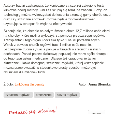
Autorzy badań zastrzegają, że konieczne są szerzej zakrojone testy
kliniczne nowej metody. Oni zaś skupią się teraz na zbadaniu, czy ich
technologię można wykorzystać do leczenia szerszej gamy chorób oczu
oraz czy sztuczne soczewki można będzie zindywidualizować,
uzyskując w ten sposób większą efektywność.
Szacuje się, że obecnie na całym świecie około 12,7 miliona osób cierpi
na choroby, które można wyleczyć za pomocą przeszczepu rogówki.
Transplantacji tego organu doczeka tylko 1 na 70 potrzebujących.
Wzrok z powodu chorób rogówki traci 1 milion osób rocznie.
Szczególnie trudna sytuacja panuje w krajach o średnich i niskich
dochodach. Ponad połowa światowej populacji nie ma w ogóle dostępu
do tego typu usługi medycznej. Dlatego też opracowanie taniej
skutecznej i łatwo dostępnej sztucznej rogówki, której wszczepienie
można przeprowadzić w stosunkowo prosty sposób, może być
ratunkiem dla milionów ludzi.
Źródło:
Linköping University
Autor:
Anna Błońska
sztuczna rogówka
przeszczep
stożek rogówki