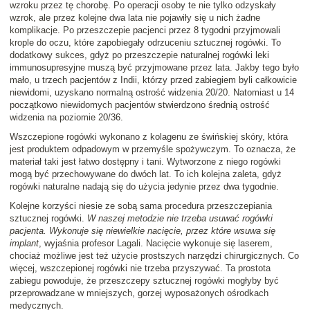
wzroku przez tę chorobę. Po operacji osoby te nie tylko odzyskały
wzrok, ale przez kolejne dwa lata nie pojawiły się u nich żadne
komplikacje. Po przeszczepie pacjenci przez 8 tygodni przyjmowali
krople do oczu, które zapobiegały odrzuceniu sztucznej rogówki. To
dodatkowy sukces, gdyż po przeszczepie naturalnej rogówki leki
immunosupresyjne muszą być przyjmowane przez lata. Jakby tego było
mało, u trzech pacjentów z Indii, którzy przed zabiegiem byli całkowicie
niewidomi, uzyskano normalną ostrość widzenia 20/20. Natomiast u 14
początkowo niewidomych pacjentów stwierdzono średnią ostrość
widzenia na poziomie 20/36.
Wszczepione rogówki wykonano z kolagenu ze świńskiej skóry, która
jest produktem odpadowym w przemyśle spożywczym. To oznacza, że
materiał taki jest łatwo dostępny i tani. Wytworzone z niego rogówki
mogą być przechowywane do dwóch lat. To ich kolejna zaleta, gdyż
rogówki naturalne nadają się do użycia jedynie przez dwa tygodnie.
Kolejne korzyści niesie ze sobą sama procedura przeszczepiania
sztucznej rogówki.
W naszej metodzie nie trzeba usuwać rogówki
pacjenta. Wykonuje się niewielkie nacięcie, przez które wsuwa się
implant
, wyjaśnia profesor Lagali. Nacięcie wykonuje się laserem,
chociaż możliwe jest też użycie prostszych narzędzi chirurgicznych. Co
więcej, wszczepionej rogówki nie trzeba przyszywać. Ta prostota
zabiegu powoduje, że przeszczepy sztucznej rogówki mogłyby być
przeprowadzane w mniejszych, gorzej wyposażonych ośrodkach
medycznych.