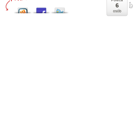
Poleca
6
osób