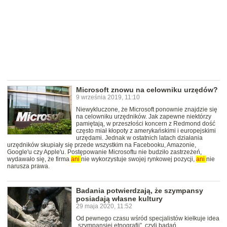
Microsoft znowu na celowniku urzędów?
9 września 2019, 11:10
Niewykluczone, że Microsoft ponownie znajdzie się
na celowniku urzędników. Jak zapewne niektórzy
pamiętają, w przeszłości koncern z Redmond dość
często miał kłopoty z amerykańskimi i europejskimi
urzędami. Jednak w ostatnich latach działania
urzędników skupiały się przede wszystkim na Facebooku, Amazonie,
Google'u czy Apple'u. Postępowanie Microsoftu nie budziło zastrzeżeń,
wydawało się, że firma
ani
nie wykorzystuje swojej rynkowej pozycji,
ani
nie
narusza prawa.
Badania potwierdzają, że szympansy
posiadają własne kultury
29 maja 2020, 11:52
Od pewnego czasu wśród specjalistów kiełkuje idea
„szympansiej etnografii”, czyli badań