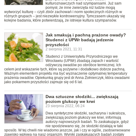
kulturoznawczych nad szympansami. Już sam
pomysł, że inne zwierzęta niż ludzie mogą
wytworzyć kulturę – czyli zbiór zachowań i norm społecznych różnych w
różnych grupach – jest niezwykle kontrowersyjny. Tymczasem ukazały się
kolejne badania, które potwierdzają, że istnieje kultura szympansów.
Jak smakują i pachną prażone owady?
Studenci z UPWr badają jedzenie
przyszłości
2 sierpnia 2021, 11:31
Studenci z Uniwersytetu Przyrodniczego we
Wrocławiu (UPWr) zbadają zapach i wartość
odżywczą owadów po obróbce termicznej. Ich
celem jest wskazanie tych, które są pożywne i dodatkowo dobrze pachną.
Ważnym elementem projektu ma być wyznaczenie optymalnej temperatury
prażenia owadów. Opiekunką grupy jest dr Anna Żołnierczyk, która owadami
jako pokarmem przyszłości zajmuje się od 6 lat.
Dwa sztuczne słodziki... zwiększają
poziom glukozy we krwi
23 sierpnia 2022, 06:24
Dwa syntetyczne słodziki, sacharyna i sukraloza,
zwiększają poziom glukozy we krwi, informują
autorzy najnowszych badań. To zaskakujące, gdyż
nie spodziewano się, że słodziki działają w taki
sposób. W tej chwili nie wiadomo jeszcze, jak i czy w ogóle, zaobserwowane
zjawisko wpływa na nasz organizm. Wyniki zaskakujących badań zostały