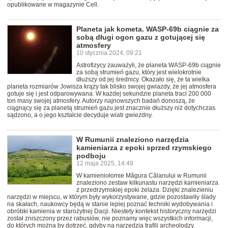
opublikowane w magazynie Cell.
Planeta jak kometa. WASP-69b ciągnie za
sobą długi ogon gazu z gotującej się
atmosfery
10 stycznia 2024, 09:21
Astrofizycy zauważyli, że planeta WASP-69b ciągnie
za sobą strumień gazu, który jest wielokrotnie
dłuższy od jej średnicy. Okazało się, że ta wielka
planeta rozmiarów Jowisza krąży tak blisko swojej gwiazdy, że jej atmosfera
gotuje się i jest odparowywana. W każdej sekundzie planeta traci 200 000
ton masy swojej atmosfery. Autorzy najnowszych badań donoszą, że
ciągnący się za planetą strumień gazu jest znacznie dłuższy niż dotychczas
sądzono, a o jego kształcie decyduje wiatr gwiezdny.
W Rumunii znaleziono narzędzia
kamieniarza z epoki sprzed rzymskiego
podboju
12 maja 2025, 14:49
W kamieniołomie Măgura Călanului w Rumunii
znaleziono zestaw kilkunastu narzędzi kamieniarza
z przedrzymskiej epoki żelaza. Dzięki znalezieniu
narzędzi w miejscu, w którym były wykorzystywane, gdzie pozostawiły ślady
na skałach, naukowcy będą w stanie lepiej poznać techniki wydobywania i
obróbki kamienia w starożytnej Dacji. Niestety kontekst historyczny narzędzi
został zniszczony przez rabusiów, nie poznamy więc wszystkich informacji,
do których można by dotrzeć, gdyby na narzędzia trafili archeolodzy.