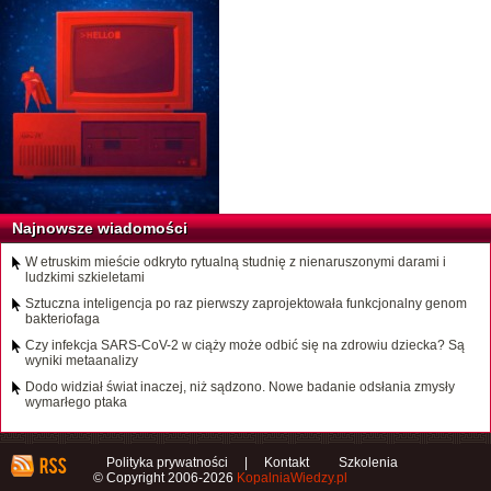
Najnowsze wiadomości
W etruskim mieście odkryto rytualną studnię z nienaruszonymi darami i
ludzkimi szkieletami
Sztuczna inteligencja po raz pierwszy zaprojektowała funkcjonalny genom
bakteriofaga
Czy infekcja SARS-CoV-2 w ciąży może odbić się na zdrowiu dziecka? Są
wyniki metaanalizy
Dodo widział świat inaczej, niż sądzono. Nowe badanie odsłania zmysły
wymarłego ptaka
Polityka prywatności
|
Kontakt
Szkolenia
© Copyright 2006-2026
KopalniaWiedzy.pl