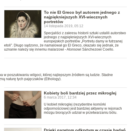
To nie El Greco był autorem jednego z
najpiękniejszych XVI-wiecznych
portretów
14 listopada 2019, 05:12
Specjaliści z zakresu historii sztuki ustalili autorstwo
jednego z najpiękniejszych XVI-wiecznych
europejskich portretów „Portretu damy w futrzanej
etoli”. Długo sądzono, że namalował go El Greco, okazało się jednak, że
uznanie należy się innemu malarzowi - Alonsowi Sánchezowi Coello.
 w poszukiwaniu wilgoci, której najlepszym źródłem są ludzie. Stadne
ną naturę tych pajęczaków (Ethology).
Kobiety boli bardziej przez mikroglej
6 marca 2017, 12:34
U kobiet mikroglej (rezydentne komórki
odpornościowe) jest bardziej aktywny w rejonach
mózgu biorących udział w przetwarzaniu bólu.
Dzięki gazetom odkrytym w czasie badań