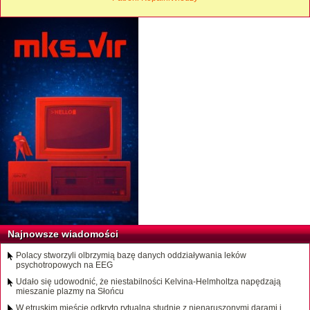
Najnowsze wiadomości
Polacy stworzyli olbrzymią bazę danych oddziaływania leków
psychotropowych na EEG
Udało się udowodnić, że niestabilności Kelvina-Helmholtza napędzają
mieszanie plazmy na Słońcu
W etruskim mieście odkryto rytualną studnię z nienaruszonymi darami i