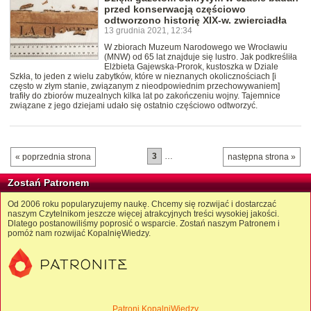
przed konserwacją częściowo
odtworzono historię XIX-w. zwierciadła
13 grudnia 2021, 12:34
W zbiorach Muzeum Narodowego we Wrocławiu
(MNW) od 65 lat znajduje się lustro. Jak podkreśliła
Elżbieta Gajewska-Prorok, kustoszka w Dziale
Szkła, to jeden z wielu zabytków, które w nieznanych okolicznościach [i
często w złym stanie, związanym z nieodpowiednim przechowywaniem]
trafiły do zbiorów muzealnych kilka lat po zakończeniu wojny. Tajemnice
związane z jego dziejami udało się ostatnio częściowo odtworzyć.
3
…
« poprzednia strona
następna strona »
Zostań Patronem
Od 2006 roku popularyzujemy naukę. Chcemy się rozwijać i dostarczać
naszym Czytelnikom jeszcze więcej atrakcyjnych treści wysokiej jakości.
Dlatego postanowiliśmy poprosić o wsparcie. Zostań naszym Patronem i
pomóż nam rozwijać KopalnięWiedzy.
Patroni KopalniWiedzy