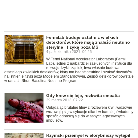
Fermilab buduje ostatni z wielkich
detektorów, które mają znaleźć neutrino
sterylne i fizykę poza MS
4 października 2021, 09:26
W Fermi National Accelerator Laboratory (Fermi
Lab), jednej z najbardziej zasłużonych instytucji dla
rozwoju fizyki cząstek, trwa właśnie budowa
ostatniego z wielkich detektorów, który ma badać neutrino i szukać dowodów
na istnienie fizyki poza Modelem Standardowym. Zespół detektorów powstaje
w ramach Short-Baselina Neutrino Program.
Gdy krew się leje, rozkwita empatia
29 marca 2013, 07:22
Oglądając brutalne filmy z rozlewem krwi, widzowie
wczuwają się w sytuację ofiar i w bardziej świadomy
sposób odnoszą się do własnych agresywnych
impulsów.
Rzymski przemysł wielorybniczy wytępił