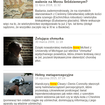
walenie na Morzu Śródziemnym?
11 lipca 2018, 11:32
Badania zademonstrowały, że na rzymskich
stanowiskach z Cieśniny Gibraltarskiej odkryto kości
wala szarego (Eschrichtius robustus) i wieloryba
biskajskiego (Eubalaena glacialis). Wiele wskazuje
więc na to, że wielorybnictwo występowało tu już 2 tys. lat temu (dotąd
sądzono, że wszystko zaczęło się w XI w. u Basków).
Żelująca chmurka
30 marca 2009, 11:18
Dzięki nowatorskiej metodzie
Anne
McNeil z
University of Michigan już wkrótce "chmurka"
wydychanego powietrza, która zmieni testową ciecz
w żel, pozwoli błyskawicznie stwierdzić chorobę
płuc.
Hełmy metapercepcyjne
16 stycznia 2015, 07:24
Irlandczycy
Anne
Cleary i Denis Connolly stworzyli
serię hełmów/urządzeń percepcyjnych, które
pozwalają człowiekowi postrzegać świat
hiperstereoskopowo jak rekin młot, z szerokim
polem widzenia jak koń czy w stylu kota z Cheshire
(ponieważ ten ostatni ciągle się uśmiechał, dominującą informacją z jego
aparatu są właśnie uśmiechy).