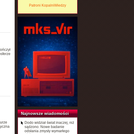
Patroni KopalniWiedzy
ończył
osferze
Najnowsze wiadomości
gurze
Dodo widział świat inaczej, niż
tyczna
sądzono. Nowe badanie
odsłania zmysły wymarłego