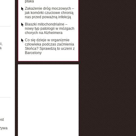
ptaka
Zakażenie dróg moczowych –
jak komórki czuciowe chronią
nas przed poważną infekcją
Blaszki mitochondrialne –
nowy typ patologii w mózgach
chorych na Alzheimera
Co się dzieje w organizmie
i,
człowieka podczas zaćmienia
a
Słońca? Sprawdzą to uczeni z
Barcelony
est
używa