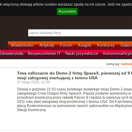
ki włączoną obsługę plików cookies wyrażasz zgodę na ich użycie. Jeśli nie zgadz
Rozumiem
Wiadomości
Artykuły
Forum
Książki
Konkursy
Galeri
Zdrowie/uroda
Bezpieczeństwo IT
Nauki przyrodnicze
Astronomia/fizyk
sortuj wg:
trafnoś
Trwa odliczanie do Demo-2 firmy SpaceX, pierwszej od 9 l
misji załogowej startującej z terenu USA
27 maja 2020, 12:30
Dzisiaj o godzinie 22:33 czasu polskiego wystartuje misja Demo-2 poja
załogowego Crew Dragon firmy SpaceX. Pojazd zostanie wyniesiony w
przestrzeń kosmiczną przez rakietę Falcon 9 i będzie to pierwszy od 8 l
2011 roku start załogowej misji kosmicznej z terenu USA. Od 9 lat Amer
płacą Roskosmosowi za wynoszenie swoich astronautów na Międzyna
Stację Kosmiczną