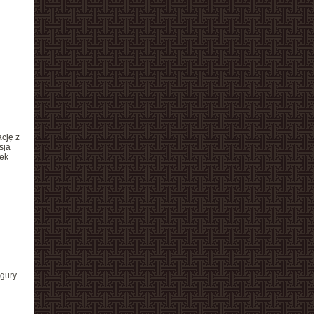
cję z
sja
ek
igury