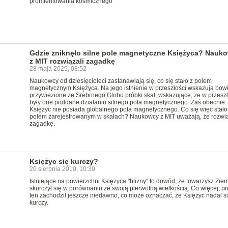
promieniowania kosmicznego
Gdzie zniknęło silne pole magnetyczne Księżyca? Nauk
z MIT rozwiązali zagadkę
28 maja 2025, 08:52
Naukowcy od dziesięcioleci zastanawiają się, co się stało z polem
magnetycznym Księżyca. Na jego istnienie w przeszłości wskazują bo
przywiezione ze Srebrnego Globu próbki skał, wskazujące, że w przeszł
były one poddane działaniu silnego pola magnetycznego. Zaś obecnie
Księżyc nie posiada globalnego pola magnetycznego. Co się więc stało
polem zarejestrowanym w skałach? Naukowcy z MIT uważają, że rozwiąz
zagadkę.
Księżyc się kurczy?
20 sierpnia 2010, 10:30
Istniejące na powierzchni Księżyca "blizny" to dowód, że towarzysz Ziem
skurczył się w porównaniu ze swoją pierwotną wielkością. Co więcej, p
ten zachodził jeszcze niedawno, co może oznaczać, że Księżyc nadal s
kurczy.