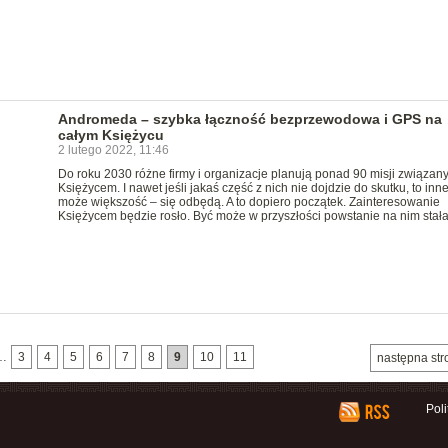
Andromeda – szybka łączność bezprzewodowa i GPS na
całym Księżycu
2 lutego 2022, 11:46
Do roku 2030 różne firmy i organizacje planują ponad 90 misji związan
Księżycem. I nawet jeśli jakaś część z nich nie dojdzie do skutku, to inn
może większość – się odbędą. A to dopiero początek. Zainteresowanie
Księżycem będzie rosło. Być może w przyszłości powstanie na nim stała
…
3
4
5
6
7
8
9
10
11
następna str
Pol