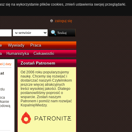
asz się na wykorzystanie plików cookies, zmień ustawienia swojej przeglądarki.
zaloguj się
e
Wywiady
Praca
a
Humanistyka
Ciekawostki
Zostań Patronem
ci
|
daty
Od 2006 roku popularyzujemy
at
naukę. Chcemy się rozwijać i
dostarczać naszym Czytelnikom
jeszcze więcej atrakcyjnych
treści wysokiej jakości. Dlatego
zdu
postanowiliśmy poprosić o
wsparcie. Zostań naszym
ipca
Patronem i pomóż nam rozwijać
ykanie
KopalnięWiedzy.
rodową