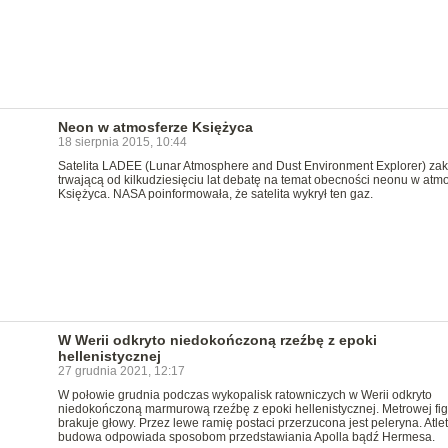
Neon w atmosferze Księżyca
18 sierpnia 2015, 10:44
Satelita LADEE (Lunar Atmosphere and Dust Environment Explorer) zak
trwającą od kilkudziesięciu lat debatę na temat obecności neonu w atm
Księżyca. NASA poinformowała, że satelita wykrył ten gaz.
W Werii odkryto niedokończoną rzeźbę z epoki
hellenistycznej
27 grudnia 2021, 12:17
W połowie grudnia podczas wykopalisk ratowniczych w Werii odkryto
niedokończoną marmurową rzeźbę z epoki hellenistycznej. Metrowej fi
brakuje głowy. Przez lewe ramię postaci przerzucona jest peleryna. Atle
budowa odpowiada sposobom przedstawiania Apolla bądź Hermesa.