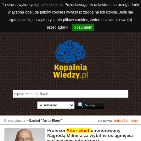
Ta strona wykorzystuje pliki cookies. Pozostawiając w ustawieniach przeglądarki
włączoną obsługę plików cookies wyrażasz zgodę na ich użycie. Jeśli nie
zgadzasz się na wykorzystanie plików cookies, zmień ustawienia swojej
przeglądarki.
Rozumiem
Strona główna
>
Szukaj "Artur Ekert"
sortuj wg:
trafności
|
daty
Profesor
Artur
Ekert
uhonorowany
Nagrodą Milnera za wybitne osiągnięcia
w dziedzinie informatyki