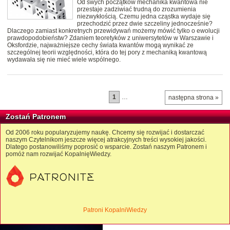
Od swych początków mechanika kwantowa nie
przestaje zadziwiać trudną do zrozumienia
niezwykłością. Czemu jedna cząstka wydaje się
przechodzić przez dwie szczeliny jednocześnie?
Dlaczego zamiast konkretnych przewidywań możemy mówić tylko o ewolucji
prawdopodobieństw? Zdaniem teoretyków z uniwersytetów w Warszawie i
Oksfordzie, najważniejsze cechy świata kwantów mogą wynikać ze
szczególnej teorii względności, która do tej pory z mechaniką kwantową
wydawała się nie mieć wiele wspólnego.
1
…
następna strona »
Zostań Patronem
Od 2006 roku popularyzujemy naukę. Chcemy się rozwijać i dostarczać
naszym Czytelnikom jeszcze więcej atrakcyjnych treści wysokiej jakości.
Dlatego postanowiliśmy poprosić o wsparcie. Zostań naszym Patronem i
pomóż nam rozwijać KopalnięWiedzy.
Patroni KopalniWiedzy