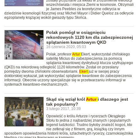
zostały przyznane za wkład w zrozumienie ewolucji
wszechświata i miejsca Ziemi w kosmosie. Otrzymali
je James Peebles za teoretyczne odkrycia w
dziedzinie kosmologii fizycznej oraz Michel Mayor i Didier Queloz za odkrycie
egzoplanety krążącej wokół gwiazdy typu Słońca.
Polak pomógł w osiągnięciu
rekordowych 1120 km dla zabezpieczonej
splątaniem kwantowym QKD
16 czerwca 2020, 05:03
Polak, profesor
Artur
Ekert, wykorzystał chińskiego
satelitę Micius do zabezpieczenia za pomocą
splątania kwantowej dystrybucji klucza szyfrującego
(QKD) na rekordową odległość 1120 kilometrów. Został on przesłany
pomiędzy dwoma chińskimi obserwatoriami.
Ekert
już w swojej pracy
doktorskiej wykazał, jak wykorzystać splątanie kwantowe do zabezpieczenia
informacji. Obecnie uczony specjalizuje się w przetwarzaniu informacji w
systemach kwantowo-mechanicznych.
Skąd się wziął król
Artur
i dlaczego jest
tak popularny?
3 lutego 2017, 10:39
Opowieść o królu Arturze i rycerzach Okrągłego
Stołu to jedna z najbardziej znanych i popularnych
legend ludzkości. Trudno byłoby znaleźć kogoś, kto
nie zetknął się z filmem, grą, książką czy innym
sposobem opowiedzenia historii króla, szlachetnych rycerzy, czarnoksiężnika
Merlina czy miecza tkwiącego w kamieniu