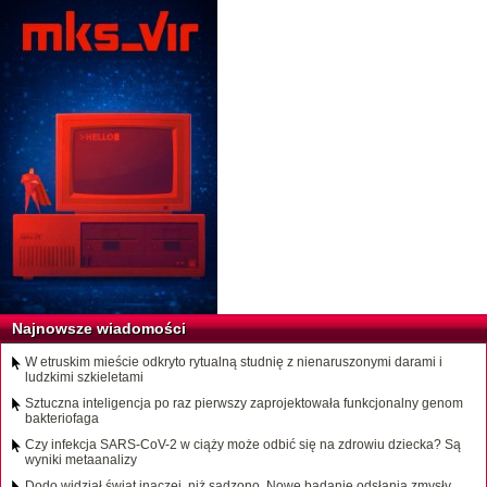
Najnowsze wiadomości
W etruskim mieście odkryto rytualną studnię z nienaruszonymi darami i
ludzkimi szkieletami
Sztuczna inteligencja po raz pierwszy zaprojektowała funkcjonalny genom
bakteriofaga
Czy infekcja SARS-CoV-2 w ciąży może odbić się na zdrowiu dziecka? Są
wyniki metaanalizy
Dodo widział świat inaczej, niż sądzono. Nowe badanie odsłania zmysły