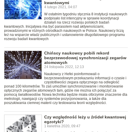
kwantowymi
4 lutego 2021, 04:07
W ostatnim tygodniu stycznia 8 instytucji naukowych
podpisało list intencyjny w sprawie koordynacji
działań na rzecz rozwoju polskich badań
kwantowych. Inicjatywa ma być parasolem nad aktywnościami,
prowadzonymi w różnych ośrodkach naukowych w Polsce. Naukowcy liczą
też na wsparcie władz publicznych i ustanowienie długofalowego programu
rozwoju badań kwantowych
Chińscy naukowcy pobili rekord
bezprzewodowej synchronizacji zegarów
atomowych
24 listopada 2022, 12:13
Naukowcy z Hefei poinformowali o
bezprzewodowym przekazaniu informacji o czasie i
częstotliwości zegara optycznego na odległość
ponad 100 kilometrów. To zaś umożliwi synchronizowanie i monitorowanie
optycznych zegarów atomowych tam, gdzie nie można ich połączyć za
pomocą światłowodów. Nowa technika będzie miała olbrzymie znaczenie dla
metrologii, nawigacji czy systemów pozycjonowania, a także dla
poszukiwania ciemnej materii czy testowania teorii względności.
Czy względność leży u źródeł kwantowej
egzotyki?
1 kwietnia 2020, 09:47