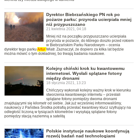
Dyrektor Biebrzańskiego PN rok po
pożarze parku: przyroda ucierpiała mniej
niż przypuszczano
21 kwietnia 2021, 04:18
Mniej niż na początku przypuszczano ucierpiała
przyroda w pożarze, do którego doszło przed rokiem
w Biebrzańskim Parku Narodowym – ocenia
dyrektor tego parku
Artur
Wiatr. Zaznaczył, że dopiero za kilka lat będzie
można mówić o tym dokładniej, bo trwają badania naukowe.
Kolejny chiński krok ku kwantowemu
internetowi. Wysłali splątane fotony
między dronami
18 stycznia 2021, 13:23
Chińczycy wykonali kolejny ważny krok w kierunku
stworzenia kwantowego internetu – przesłali
splątane fotony pomiędzy dwoma dronami
znajdującymi się kilometr od siebie. Jak już wcześniej informowaliśmy,
naukowcy z Państwa Środka potrafią przesłać kwantowy klucz szyfrujący na
odległość liczoną w tysiącach kilometrów i wysyłają splątane fotony
pomiędzy stacją naziemną a satelitą
Polskie instytucje naukowe koordynują
rozwój badań nad technologiami