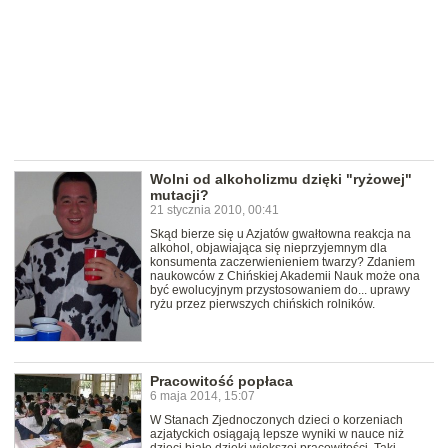
Wolni od alkoholizmu dzięki "ryżowej"
mutacji?
21 stycznia 2010, 00:41
Skąd bierze się u Azjatów gwałtowna reakcja na
alkohol, objawiająca się nieprzyjemnym dla
konsumenta zaczerwienieniem twarzy? Zdaniem
naukowców z Chińskiej Akademii Nauk może ona
być ewolucyjnym przystosowaniem do... uprawy
ryżu przez pierwszych chińskich rolników.
Pracowitość popłaca
6 maja 2014, 15:07
W Stanach Zjednoczonych dzieci o korzeniach
azjatyckich osiągają lepsze wyniki w nauce niż
dzieci białe dzięki większej pracowitości. Taki