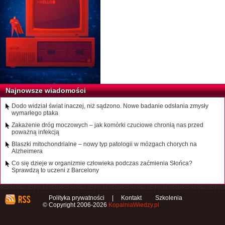
Najnowsze wiadomości
Dodo widział świat inaczej, niż sądzono. Nowe badanie odsłania zmysły
wymarłego ptaka
Zakażenie dróg moczowych – jak komórki czuciowe chronią nas przed
poważną infekcją
Blaszki mitochondrialne – nowy typ patologii w mózgach chorych na
Alzheimera
Co się dzieje w organizmie człowieka podczas zaćmienia Słońca?
Sprawdzą to uczeni z Barcelony
Polityka prywatności
|
Kontakt
Szkolenia
© Copyright 2006-2026
KopalniaWiedzy.pl