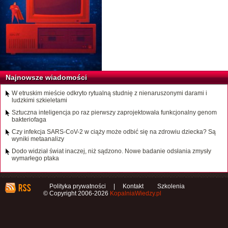
Najnowsze wiadomości
W etruskim mieście odkryto rytualną studnię z nienaruszonymi darami i
ludzkimi szkieletami
Sztuczna inteligencja po raz pierwszy zaprojektowała funkcjonalny genom
bakteriofaga
Czy infekcja SARS-CoV-2 w ciąży może odbić się na zdrowiu dziecka? Są
wyniki metaanalizy
Dodo widział świat inaczej, niż sądzono. Nowe badanie odsłania zmysły
wymarłego ptaka
Polityka prywatności
|
Kontakt
Szkolenia
© Copyright 2006-2026
KopalniaWiedzy.pl