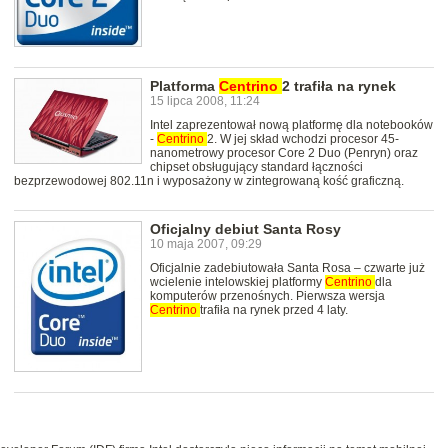
Platforma
Centrino
2 trafiła na rynek
15 lipca 2008, 11:24
Intel zaprezentował nową platformę dla notebooków
-
Centrino
2. W jej skład wchodzi procesor 45-
nanometrowy procesor Core 2 Duo (Penryn) oraz
chipset obsługujący standard łączności
bezprzewodowej 802.11n i wyposażony w zintegrowaną kość graficzną.
Oficjalny debiut Santa Rosy
10 maja 2007, 09:29
Oficjalnie zadebiutowała Santa Rosa – czwarte już
wcielenie intelowskiej platformy
Centrino
dla
komputerów przenośnych. Pierwsza wersja
Centrino
trafiła na rynek przed 4 laty.