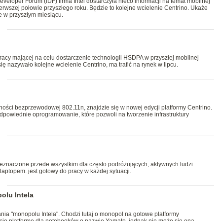
veloper Forum (IDF) firma Intel dostarczyła nieco informacji na temat mobilnej
pierwszej połowie przyszłego roku. Będzie to kolejne wcielenie Centrino. Ukaże
je w przyszłym miesiącu.
łpracy mającej na celu dostarczenie technologii HSDPA w przyszłej mobilnej
się nazywało kolejne wcielenie Centrino, ma trafić na rynek w lipcu.
zności bezprzewodowej 802.11n, znajdzie się w nowej edycji platformy Centrino.
dpowiednie oprogramowanie, które pozwoli na tworzenie infrastruktury
eznaczone przede wszystkim dla często podróżujących, aktywnych ludzi
 laptopem. jest gotowy do pracy w każdej sytuacji.
lu Intela
ia "monopolu Intela". Chodzi tutaj o monopol na gotowe platformy
ie platformę dla notebooków o nazwie Yamato, jednak nie może się ona