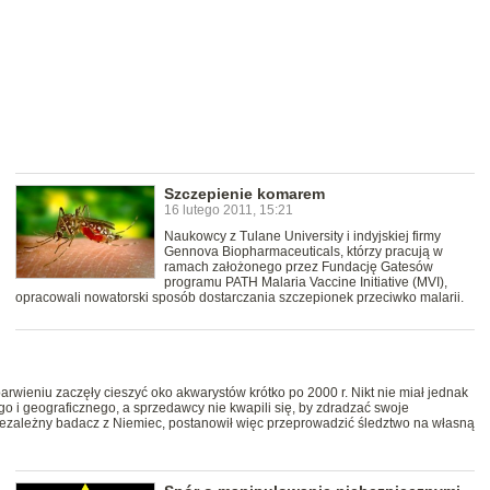
Szczepienie komarem
16 lutego 2011, 15:21
Naukowcy z Tulane University i indyjskiej firmy
Gennova Biopharmaceuticals, którzy pracują w
ramach założonego przez Fundację Gatesów
programu PATH Malaria Vaccine Initiative (MVI),
opracowali nowatorski sposób dostarczania szczepionek przeciwko malarii.
barwieniu zaczęły cieszyć oko akwarystów krótko po 2000 r. Nikt nie miał jednak
 i geograficznego, a sprzedawcy nie kwapili się, by zdradzać swoje
ezależny badacz z Niemiec, postanowił więc przeprowadzić śledztwo na własną