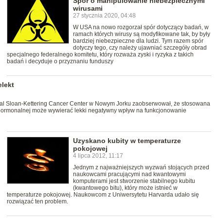
Spór o manipulowanie niebezpiecznymi
wirusami
27 stycznia 2020, 04:48
W USA na nowo rozgorzał spór dotyczący badań, w
ramach których wirusy są modyfikowane tak, by były
bardziej niebezpieczne dla ludzi. Tym razem spór
dotyczy tego, czy należy ujawniać szczegóły obrad
specjalnego federalnego komitetu, który rozważa zyski i ryzyka z takich
badań i decyduje o przyznaniu funduszy
lekt
ial Sloan-Kettering Cancer Center w Nowym Jorku zaobserwował, że stosowana
i hormonalnej może wywierać lekki negatywny wpływ na funkcjonowanie
Uzyskano kubity w temperaturze
pokojowej
4 lipca 2012, 11:17
Jednym z najważniejszych wyzwań stojących przed
naukowcami pracującymi nad kwantowymi
komputerami jest stworzenie stabilnego kubitu
(kwantowego bitu), który może istnieć w
temperaturze pokojowej. Naukowcom z Uniwersytetu Harvarda udało się
rozwiązać ten problem.