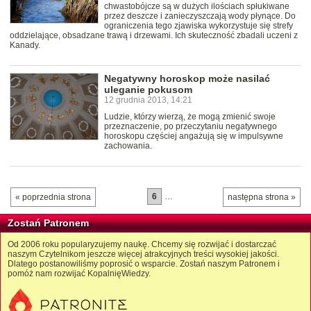
chwastobójcze są w dużych ilościach spłukiwane
przez deszcze i zanieczyszczają wody płynące. Do
ograniczenia tego zjawiska wykorzystuje się strefy
oddzielające, obsadzane trawą i drzewami. Ich skuteczność zbadali uczeni z
Kanady.
Negatywny horoskop może nasilać
uleganie pokusom
12 grudnia 2013, 14:21
Ludzie, którzy wierzą, że mogą zmienić swoje
przeznaczenie, po przeczytaniu negatywnego
horoskopu częściej angażują się w impulsywne
zachowania.
6
…
« poprzednia strona
następna strona »
Zostań Patronem
Od 2006 roku popularyzujemy naukę. Chcemy się rozwijać i dostarczać
naszym Czytelnikom jeszcze więcej atrakcyjnych treści wysokiej jakości.
Dlatego postanowiliśmy poprosić o wsparcie. Zostań naszym Patronem i
pomóż nam rozwijać KopalnięWiedzy.