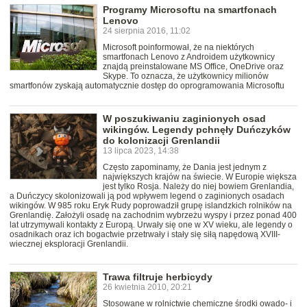
Programy Microsoftu na smartfonach
Lenovo
24 sierpnia 2016, 11:02
Microsoft poinformował, że na niektórych
smartfonach Lenovo z Androidem użytkownicy
znajdą preinstalowane MS Office, OneDrive oraz
Skype. To oznacza, że użytkownicy milionów
smartfonów zyskają automatycznie dostęp do oprogramowania Microsoftu
W poszukiwaniu zaginionych osad
wikingów. Legendy pchnęły Duńczyków
do kolonizacji Grenlandii
13 lipca 2023, 14:38
Często zapominamy, że Dania jest jednym z
największych krajów na świecie. W Europie większa
jest tylko Rosja. Należy do niej bowiem Grenlandia,
a Duńczycy skolonizowali ją pod wpływem legend o zaginionych osadach
wikingów. W 985 roku Eryk Rudy poprowadził grupę islandzkich rolników na
Grenlandię. Założyli osadę na zachodnim wybrzeżu wyspy i przez ponad 400
lat utrzymywali kontakty z Europą. Urwały się one w XV wieku, ale legendy o
osadnikach oraz ich bogactwie przetrwały i stały się siłą napędową XVIII-
wiecznej eksploracji Grenlandii.
Trawa filtruje herbicydy
26 kwietnia 2010, 20:21
Stosowane w rolnictwie chemiczne środki owado- i