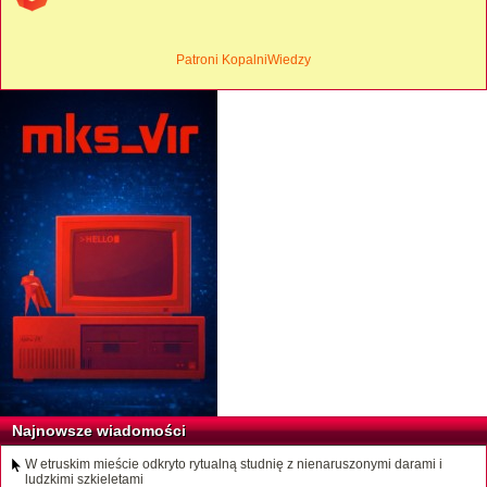
Patroni KopalniWiedzy
Najnowsze wiadomości
W etruskim mieście odkryto rytualną studnię z nienaruszonymi darami i
ludzkimi szkieletami