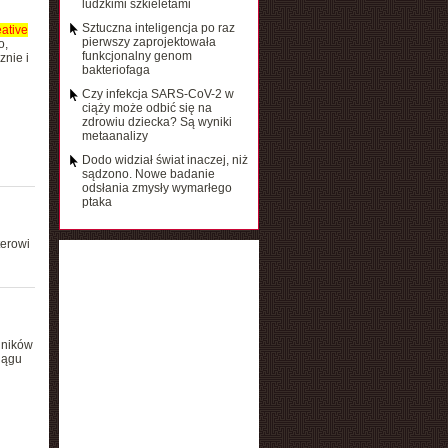
ludzkimi szkieletami
Sztuczna inteligencja po raz
ative
pierwszy zaprojektowała
o,
funkcjonalny genom
znie i
bakteriofaga
Czy infekcja SARS-CoV-2 w
ciąży może odbić się na
zdrowiu dziecka? Są wyniki
metaanalizy
Dodo widział świat inaczej, niż
sądzono. Nowe badanie
odsłania zmysły wymarłego
ptaka
terowi
jników
iągu