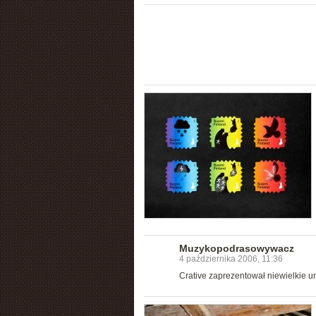
Muzykopodrasowywacz
4 października 2006, 11:36
Crative zaprezentował niewielkie 