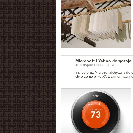
Microsoft i Yahoo dołączają
18 listopada 2006, 10:20
Yahoo oraz Microsoft dołączyły do 
stworzenie pliku XML z informacją o