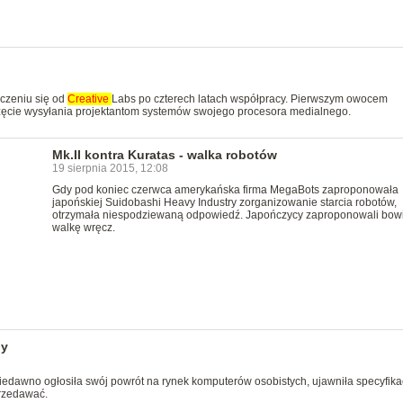
czeniu się od
Creative
Labs po czterech latach współpracy. Pierwszym owocem
zęcie wysyłania projektantom systemów swojego procesora medialnego.
Mk.II kontra Kuratas - walka robotów
19 sierpnia 2015, 12:08
Gdy pod koniec czerwca amerykańska firma MegaBots zaproponowała
japońskiej Suidobashi Heavy Industry zorganizowanie starcia robotów,
otrzymała niespodziewaną odpowiedź. Japończycy zaproponowali bowi
walkę wręcz.
dy
edawno ogłosiła swój powrót na rynek komputerów osobistych, ujawniła specyfika
przedawać.