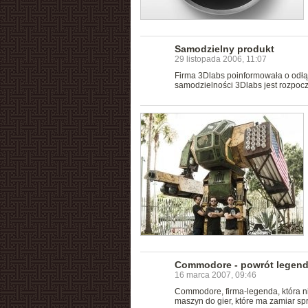
Samodzielny produkt
29 listopada 2006, 11:07
Firma 3Dlabs poinformowała o odłą
samodzielności 3Dlabs jest rozpoc
Commodore - powrót legen
16 marca 2007, 09:46
Commodore, firma-legenda, która ni
maszyn do gier, które ma zamiar s