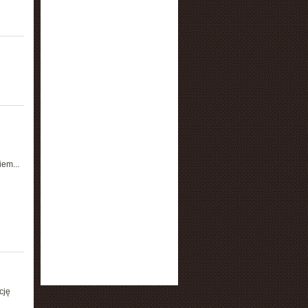
em...
cję