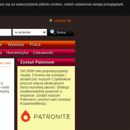
asz się na wykorzystanie plików cookies, zmień ustawienia swojej przeglądarki.
zaloguj się
e
Wywiady
Praca
a
Humanistyka
Ciekawostki
Zostań Patronem
ci
|
daty
Od 2006 roku popularyzujemy
naukę. Chcemy się rozwijać i
dostarczać naszym Czytelnikom
Co
jeszcze więcej atrakcyjnych
o osób
treści wysokiej jakości. Dlatego
 myślą
postanowiliśmy poprosić o
wsparcie. Zostań naszym
Patronem i pomóż nam rozwijać
KopalnięWiedzy.