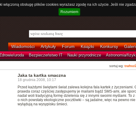
ki włączoną obsługę plików cookies wyrażasz zgodę na ich użycie. Jeśli nie zgadz
Rozumiem
Wiadomości
Artykuły
Forum
Książki
Konkursy
Galeri
Zdrowie/uroda
Bezpieczeństwo IT
Nauki przyrodnicze
Astronomia/fizyk
sortuj wg:
trafnoś
Jaka ta kartka smaczna
18 grudnia 2008, 10:17
Przed każdymi świętami świat zalewa kolejna fala kartek z życzeniami. 
prawda coraz częściej zastępujemy je mailami bądź SMS-ami, ale spor
nadal woli tradycyjną formę dzielenia się z innymi swoimi myślami. To z
o nich powstały ekologiczne pocztówki – są jadalne, więc na pewno nie
wylądują na wysypisku śmieci.