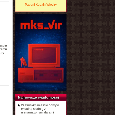
Patroni KopalniWiedzy
imate
czemu
ury
.
Najnowsze wiadomości
W etruskim mieście odkryto
rytualną studnię z
nienaruszonymi darami i