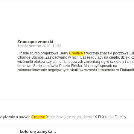
Znaczące znaczki
1 października 2020, 11:32
Fińskie studio projektowe Berry
Creative
stworzyło znaczki pocztowe Cl
Change Stamps. Zastosowano w nich tusz reagujący na ciepło, dzięki 
wizerunki ptaków czy chmur śniegowych zmieniają się w szkielety i chm
burzowe. Serię zamówiła Poczta Fińska. Ma to być sposób na
zakomunikowanie negatywnych skutków wzrostu temperatur w Finlandii
urządzenie o nazwie
Creative
Xmod bazujące na platformie X-Fi Xtreme Fidelity.
I koło się zamyka...