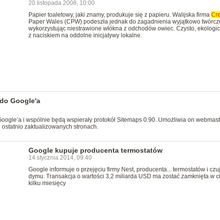
20 listopada 2008, 10:00
Papier toaletowy, jaki znamy, produkuje się z papieru. Walijska firma
Cre
Paper Wales (CPW) podeszła jednak do zagadnienia wyjątkowo twórcz
wykorzystując niestrawione włókna z odchodów owiec. Czysto, ekologic
z naciskiem na oddolne inicjatywy lokalne.
 do Google'a
Google’a i wspólnie będą wspierały protokół Sitemaps 0.90. Umożliwia on webmas
 ostatnio zaktualizowanych stronach.
Google kupuje producenta termostatów
14 stycznia 2014, 09:40
Google informuje o przejęciu firmy Nest, producenta... termostatów i czu
dymu. Transakcja o wartości 3,2 miliarda USD ma zostać zamknięta w c
kilku miesięcy