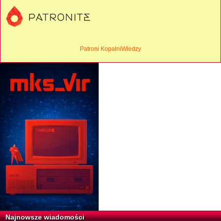
Patroni KopalniWiedzy
Najnowsze wiadomości