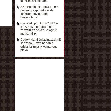
ludzkimi szkieletami
Sztuczna inteligencja po raz
pierwszy zaprojektowała
funkcjonalny genom
bakteriofaga
Czy infekcja SARS-CoV-2 w
ciąży może odbić się na
zdrowiu dziecka? Są wyniki
metaanalizy
Dodo widział świat inaczej, niż
sądzono. Nowe badanie
odsłania zmysły wymarłego
ptaka