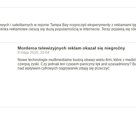
lowych i satelitarnych w rejonie Tampa Bay rozpoczęli eksperymenty z reklamami ty
ienka reklamowe cieszą się dużą popularnością w Internecie. Teraz pojawią się ró
Morderca telewizyjnych reklam okazał się niegroźny
8 maja 2010, 10:04
Nowe technologie multimedialne budzą obawy wielu firm, które z medi
czerpią zyski. Czy jednak ten czasem paniczny lęk jest uzasadniony? B
nad wpływem cyfrowych nagrywarek zdają się przeczyć.