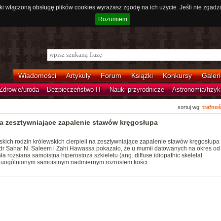
ki włączoną obsługę plików cookies wyrażasz zgodę na ich użycie. Jeśli nie zgadz
Rozumiem
Wiadomości
Artykuły
Forum
Książki
Konkursy
Galeri
Zdrowie/uroda
Bezpieczeństwo IT
Nauki przyrodnicze
Astronomia/fizyk
sortuj wg:
trafnoś
a zesztywniające zapalenie stawów kręgosłupa
kich rodzin królewskich cierpieli na zesztywniające zapalenie stawów kręgosłupa
dr Sahar N. Saleem i Zahi Hawassa pokazało, że u mumii datowanych na okres od 
 rozsiana samoistna hiperostoza szkieletu (ang. diffuse idiopathic skeletal
j uogólnionym samoistnym nadmiernym rozrostem kości.