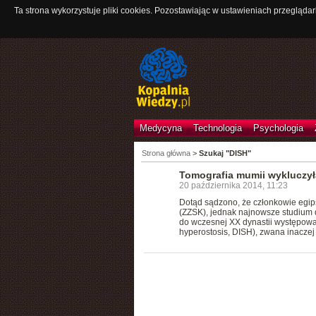
Ta strona wykorzystuje pliki cookies. Pozostawiając w ustawieniach przeglądar
Medycyna
Technologia
Psychologia
Strona główna
>
Szukaj "DISH"
Tomografia mumii wykluczył
20 października 2014, 11:23
Dotąd sądzono, że członkowie egips
(ZZSK), jednak najnowsze studium 
do wczesnej XX dynastii występowała
hyperostosis, DISH), zwana inacze