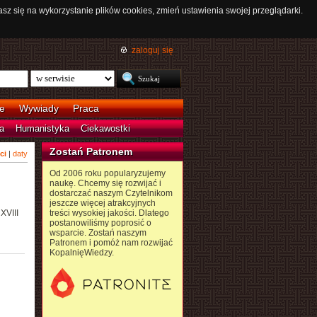
asz się na wykorzystanie plików cookies, zmień ustawienia swojej przeglądarki.
zaloguj się
e
Wywiady
Praca
a
Humanistyka
Ciekawostki
Zostań Patronem
ci
|
daty
Od 2006 roku popularyzujemy
naukę. Chcemy się rozwijać i
dostarczać naszym Czytelnikom
jeszcze więcej atrakcyjnych
XVIII
treści wysokiej jakości. Dlatego
postanowiliśmy poprosić o
wsparcie. Zostań naszym
Patronem i pomóż nam rozwijać
KopalnięWiedzy.