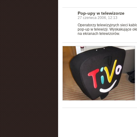
Pop-upy w telewizorze
27 czerwca 2006, 12:13
Operatorzy telewizyjnych sieci kab
pop-up w telewizji. Wyskakujące ok
na ekranach telewizorów.