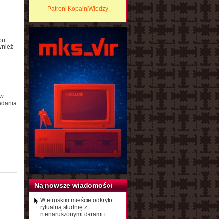
Patroni KopalniWiedzy
pu
wnież
ów
adania
Najnowsze wiadomości
W etruskim mieście odkryto
rytualną studnię z
nienaruszonymi darami i