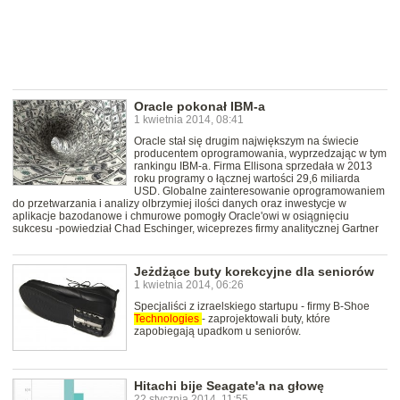
Oracle pokonał IBM-a
1 kwietnia 2014, 08:41
Oracle stał się drugim największym na świecie
producentem oprogramowania, wyprzedzając w tym
rankingu IBM-a. Firma Ellisona sprzedała w 2013
roku programy o łącznej wartości 29,6 miliarda
USD. Globalne zainteresowanie oprogramowaniem
do przetwarzania i analizy olbrzymiej ilości danych oraz inwestycje w
aplikacje bazodanowe i chmurowe pomogły Oracle'owi w osiągnięciu
sukcesu -powiedział Chad Eschinger, wiceprezes firmy analitycznej Gartner
Jeżdżące buty korekcyjne dla seniorów
1 kwietnia 2014, 06:26
Specjaliści z izraelskiego startupu - firmy B-Shoe
Technologies
- zaprojektowali buty, które
zapobiegają upadkom u seniorów.
Hitachi bije Seagate'a na głowę
22 stycznia 2014, 11:55