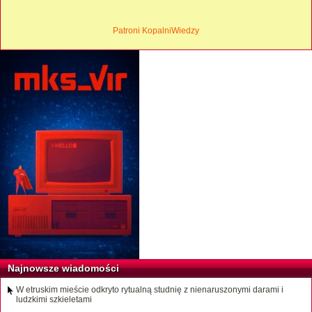
Patroni KopalniWiedzy
Najnowsze wiadomości
W etruskim mieście odkryto rytualną studnię z nienaruszonymi darami i
ludzkimi szkieletami