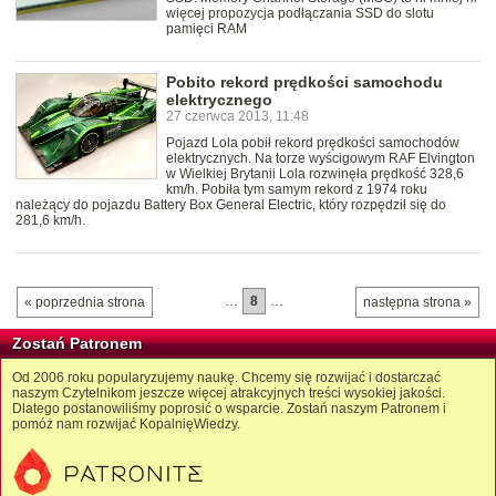
więcej propozycja podłączania SSD do slotu
pamięci RAM
Pobito rekord prędkości samochodu
elektrycznego
27 czerwca 2013, 11:48
Pojazd Lola pobił rekord prędkości samochodów
elektrycznych. Na torze wyścigowym RAF Elvington
w Wielkiej Brytanii Lola rozwinęła prędkość 328,6
km/h. Pobiła tym samym rekord z 1974 roku
należący do pojazdu Battery Box General Electric, który rozpędził się do
281,6 km/h.
…
8
…
« poprzednia strona
następna strona »
Zostań Patronem
Od 2006 roku popularyzujemy naukę. Chcemy się rozwijać i dostarczać
naszym Czytelnikom jeszcze więcej atrakcyjnych treści wysokiej jakości.
Dlatego postanowiliśmy poprosić o wsparcie. Zostań naszym Patronem i
pomóż nam rozwijać KopalnięWiedzy.