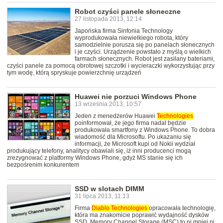
Robot czyści panele słoneczne
27 listopada 2013, 12:14
Japońska firma Sinfonia Technology
wyprodukowała niewielkiego robota, który
samodzielnie porusza się po panelach słonecznych
i je czyści. Urządzenie powstało z myślą o wielkich
farmach słonecznych. Robot jest zasilany bateriami,
czyści panele za pomocą obrotowej szczotki i wycieraczki wykorzystując przy
tym wodę, którą spryskuje powierzchnię urządzeń
Huawei nie porzuci Windows Phone
13 września 2013, 10:57
Jeden z menedżerów Huawei
Technologies
poinformował, że jego firma nadal będzie
produkowała smartfony z Windows Phone. To dobra
wiadomość dla Microsoftu. Po ukazaniu się
informacji, że Microsoft kupi od Nokii wydział
produkujący telefony, analitycy obawiali się, iż inni producenci mogą
zrezygnować z platformy Windows Phone, gdyż MS stanie się ich
bezpośrenim konkurentem
SSD w slotach DIMM
31 lipca 2013, 11:13
Firma
Diablo
Technologies
opracowała technologię,
która ma znakomicie poprawić wydajność dysków
SSD. Memory Channel Storage (MSC) to ni mniej ni