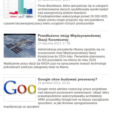
Firma Blackblaze, która specjalizuje się w usługach
archiwizowania danych opublikowała wyniki badań
nad awaryjnością dysków twardych.
Przedsiębiorstwo wykorzystuje ponad 28 000 HDD,
dzięki czemu mogło przyjrzeć się rzeczywistemu
czasowi bezawaryjnej pracy wielu urządzeń różnych producentów
Przedłużono misję Międzynarodowej
Stacji Kosmicznej
10 stycznia 2014, 17:28
Administracja prezydenta Obamy zgodziła się na
rozszerzenie misji Międzynarodowej Stacji
Kosmicznej do 2024 roku. Pierwotnie planowano,
że ISS pozostanie na orbicie do roku 2020.
Wydłużenie pracy stacji da NASA czas na opracowanie nowych technologii
potrzebnych podczas załogowej misji na Marsa
Google chce budować procesory?
16 grudnia 2013, 10:29
Google może wkrótce rozpocząć prace projektowe
nad własnym procesorem serwerowym. Układ, który
prawdopodobnie wykorzystywałby architekturę
ARM, pozwoliłby Google'owi na lepsze zarządzanie
sposobem, w jaki firmowe oprogramowanie
współpracuje ze sprzętem