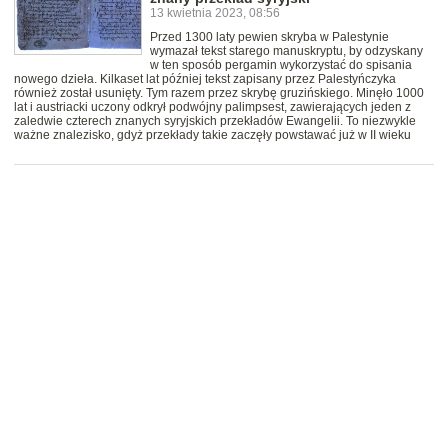
13 kwietnia 2023, 08:56
Przed 1300 laty pewien skryba w Palestynie
wymazał tekst starego manuskryptu, by odzyskany
w ten sposób pergamin wykorzystać do spisania
nowego dzieła. Kilkaset lat później tekst zapisany przez Palestyńczyka
również został usunięty. Tym razem przez skrybę gruzińskiego. Minęło 1000
lat i austriacki uczony odkrył podwójny palimpsest, zawierających jeden z
zaledwie czterech znanych syryjskich przekładów Ewangelii. To niezwykle
ważne znalezisko, gdyż przekłady takie zaczęły powstawać już w II wieku