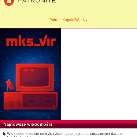
Patroni KopalniWiedzy
Najnowsze wiadomości
W etruskim mieście odkryto rytualną studnię z nienaruszonymi darami i