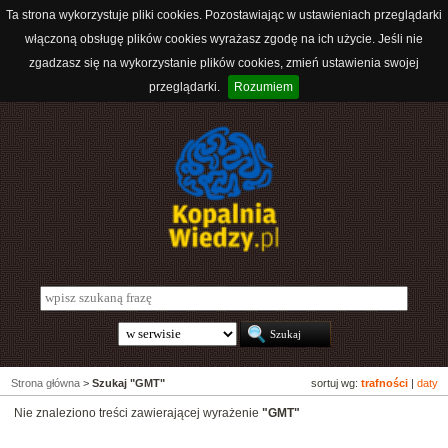
Ta strona wykorzystuje pliki cookies. Pozostawiając w ustawieniach przeglądarki
włączoną obsługę plików cookies wyrażasz zgodę na ich użycie. Jeśli nie
zgadzasz się na wykorzystanie plików cookies, zmień ustawienia swojej
przeglądarki.
Rozumiem
Strona główna
>
Szukaj "GMT"
sortuj wg:
trafności
|
daty
Nie znaleziono treści zawierającej wyrażenie
"GMT"