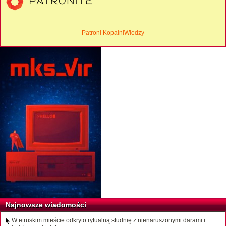
Patroni KopalniWiedzy
Najnowsze wiadomości
W etruskim mieście odkryto rytualną studnię z nienaruszonymi darami i