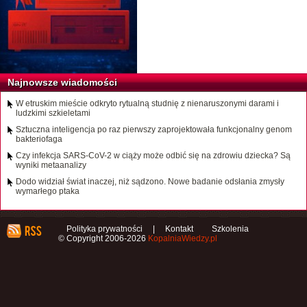
Najnowsze wiadomości
W etruskim mieście odkryto rytualną studnię z nienaruszonymi darami i
ludzkimi szkieletami
Sztuczna inteligencja po raz pierwszy zaprojektowała funkcjonalny genom
bakteriofaga
Czy infekcja SARS-CoV-2 w ciąży może odbić się na zdrowiu dziecka? Są
wyniki metaanalizy
Dodo widział świat inaczej, niż sądzono. Nowe badanie odsłania zmysły
wymarłego ptaka
Polityka prywatności
|
Kontakt
Szkolenia
© Copyright 2006-2026
KopalniaWiedzy.pl