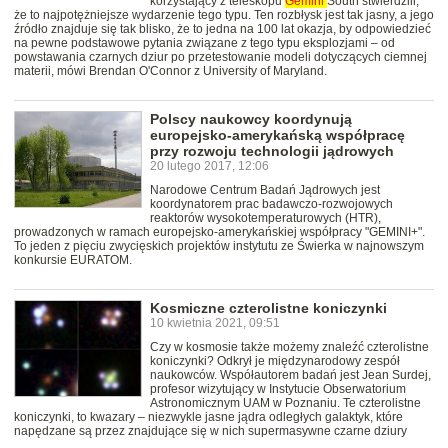
korzystający z teleskopu
Gemini
South stwierdzili,
że to najpotężniejsze wydarzenie tego typu. Ten rozbłysk jest tak jasny, a jego
źródło znajduje się tak blisko, że to jedna na 100 lat okazja, by odpowiedzieć
na pewne podstawowe pytania związane z tego typu eksplozjami – od
powstawania czarnych dziur po przetestowanie modeli dotyczących ciemnej
materii, mówi Brendan O'Connor z University of Maryland.
Polscy naukowcy koordynują
europejsko-amerykańską współpracę
przy rozwoju technologii jądrowych
20 lutego 2017, 12:06
Narodowe Centrum Badań Jądrowych jest
koordynatorem prac badawczo-rozwojowych
reaktorów wysokotemperaturowych (HTR),
prowadzonych w ramach europejsko-amerykańskiej współpracy "GEMINI+".
To jeden z pięciu zwycięskich projektów instytutu ze Świerka w najnowszym
konkursie EURATOM.
Kosmiczne czterolistne koniczynki
10 kwietnia 2021, 09:51
Czy w kosmosie także możemy znaleźć czterolistne
koniczynki? Odkrył je międzynarodowy zespół
naukowców. Współautorem badań jest Jean Surdej,
profesor wizytujący w Instytucie Obserwatorium
Astronomicznym UAM w Poznaniu. Te czterolistne
koniczynki, to kwazary – niezwykle jasne jądra odległych galaktyk, które
napędzane są przez znajdujące się w nich supermasywne czarne dziury