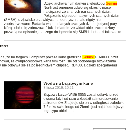
Dzięki archiwalnym danym z teleskopu
Gemini
North astronomom udało się określić masę
najcięższej ze znanych par czarnych dziur.
Połączenie się supermasywnych czarnych dziur
(SMBH) to zjawisko przewidywane teoretycznie, ale nigdy nie
zaobserwowane. Badania wspomnianych czarnych dziur – jedynej pary,
którą udało się zobrazować tak dokładnie, że widać obie czarne dziury –
pozwolą na opisanie, dlaczego do łączenia się SMBH dochodzi tak rzadko.
press
ada, że na targach Computex pokaże kartę graficzną
Gemini
X1600XT. Szef
rmował, że dwuprocesorowa karta tym różni się od podobnego rozwiązania
nie odbywa się za pośrednictwem chipsetu RD480, a dzięki specjalnemu
Woda na brązowym karle
7 lipca 2016, 10:21
Brązowy karzeł WISE 0855 został odkryty przed
dwoma laty i od razu wzbudził zainteresowanie
astronomów. Znajduje się on w odległości zaledwie
7,2 roku świetlnego od Ziemi i jest najchłodniejszym
tego typu obiektem