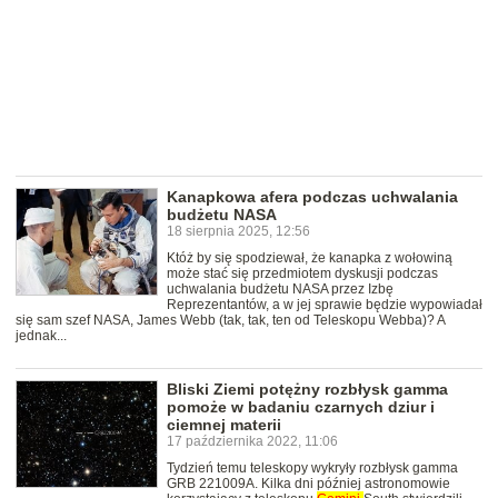
Kanapkowa afera podczas uchwalania
budżetu NASA
18 sierpnia 2025, 12:56
Któż by się spodziewał, że kanapka z wołowiną
może stać się przedmiotem dyskusji podczas
uchwalania budżetu NASA przez Izbę
Reprezentantów, a w jej sprawie będzie wypowiadał
się sam szef NASA, James Webb (tak, tak, ten od Teleskopu Webba)? A
jednak...
Bliski Ziemi potężny rozbłysk gamma
pomoże w badaniu czarnych dziur i
ciemnej materii
17 października 2022, 11:06
Tydzień temu teleskopy wykryły rozbłysk gamma
GRB 221009A. Kilka dni później astronomowie