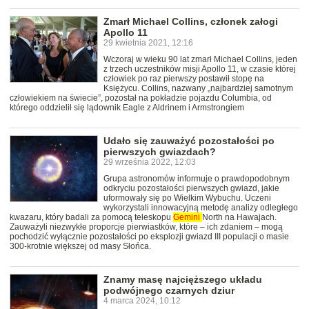
Zmarł Michael Collins, członek załogi
Apollo 11
29 kwietnia 2021, 12:16
Wczoraj w wieku 90 lat zmarł Michael Collins, jeden
z trzech uczestników misji Apollo 11, w czasie której
człowiek po raz pierwszy postawił stopę na
Księżycu. Collins, nazwany „najbardziej samotnym
człowiekiem na świecie”, pozostał na pokładzie pojazdu Columbia, od
którego oddzielił się lądownik Eagle z Aldrinem i Armstrongiem
Udało się zauważyć pozostałości po
pierwszych gwiazdach?
29 września 2022, 12:03
Grupa astronomów informuje o prawdopodobnym
odkryciu pozostałości pierwszych gwiazd, jakie
uformowały się po Wielkim Wybuchu. Uczeni
wykorzystali innowacyjną metodę analizy odległego
kwazaru, który badali za pomocą teleskopu
Gemini
North na Hawajach.
Zauważyli niezwykłe proporcje pierwiastków, które – ich zdaniem – mogą
pochodzić wyłącznie pozostałości po eksplozji gwiazd III populacji o masie
300-krotnie większej od masy Słońca.
Znamy masę najcięższego układu
podwójnego czarnych dziur
4 marca 2024, 10:12