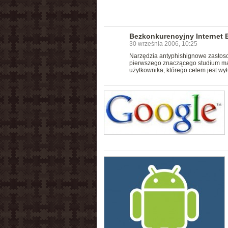
Bezkonkurencyjny Internet E
30 września 2006, 10:25
Narzędzia antyphishignowe zastosow
pierwszego znaczącego studium maj
użytkownika, którego celem jest wył