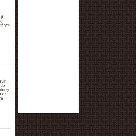
ji
ięc
którym
.
vil”.
 do
którzy
 zła
'a