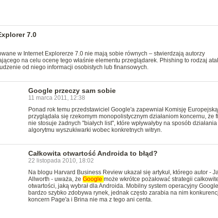
xplorer 7.0
ane w Internet Explorerze 7.0 nie mają sobie równych – stwierdzają autorzy
ącego na celu ocenę tego właśnie elementu przeglądarek. Phishing to rodzaj ata
udzenie od niego informacji osobistych lub finansowych.
Google przeczy sam sobie
11 marca 2011, 12:38
Ponad rok temu przedstawiciel Google'a zapewniał Komisję Europejską,
przyglądała się rzekomym monopolistycznym działaniom koncernu, że f
nie stosuje żadnych "białych list", które wpływałyby na sposób działania
algorytmu wyszukiwarki wobec konkretnych witryn.
Całkowita otwartość Androida to błąd?
22 listopada 2010, 18:02
Na blogu Harvard Business Review ukazał się artykuł, którego autor - 
Allworth - uważa, że
Google
może wkrótce pożałować strategii całkowite
otwartości, jaką wybrał dla Androida. Mobilny system operacyjny Google
bardzo szybko zdobywa rynek, jednak często zarabia na nim konkurencj
koncern Page'a i Brina nie ma z tego ani centa.