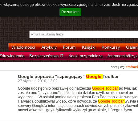
ki włączoną obsługę plików cookies wyrażasz zgodę na ich użycie. Jeśli nie zgadz
Rozumiem
Wiadomości
Artykuły
Forum
Książki
Konkursy
Galeri
Zdrowie/uroda
Bezpieczeństwo IT
Nauki przyrodnicze
Astronomia/fizyk
sortuj wg:
trafnoś
Google poprawia "szpiegujący"
Google
Toolbar
27 stycznia 2010, 12:02
Google udostępniło poprawkę do narzędzia
Google
Toolbar
po tym, jak
zostało ono "przyłapane" na śledzeniu działań użytkownika nawet po
wyłączeniu. W ostatni poniedziałek profesor Ben Edelman z Uniwersyte
Harvarda opublikował wideo, które dowodzi, że
Google
Toolbar
wysyła 
serwery Google'a informacje o stronach odwiedzanych przez użytkowni
nawet wówczas, gdy użytkownik wyłączył go w oknie, którego używa.