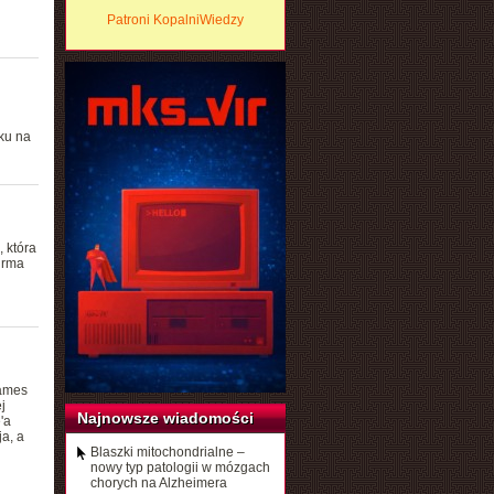
Patroni KopalniWiedzy
ku na
 która
irma
James
j
Najnowsze wiadomości
'a
a, a
Blaszki mitochondrialne –
nowy typ patologii w mózgach
chorych na Alzheimera