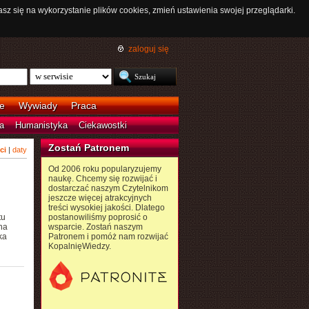
asz się na wykorzystanie plików cookies, zmień ustawienia swojej przeglądarki.
zaloguj się
e
Wywiady
Praca
a
Humanistyka
Ciekawostki
Zostań Patronem
ci
|
daty
Od 2006 roku popularyzujemy
naukę. Chcemy się rozwijać i
dostarczać naszym Czytelnikom
jeszcze więcej atrakcyjnych
treści wysokiej jakości. Dlatego
tu
postanowiliśmy poprosić o
na
wsparcie. Zostań naszym
ka
Patronem i pomóż nam rozwijać
KopalnięWiedzy.