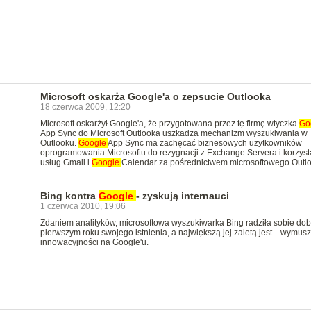
Microsoft oskarża Google'a o zepsucie Outlooka
18 czerwca 2009, 12:20
Microsoft oskarżył Google'a, że przygotowana przez tę firmę wtyczka
Go
App Sync do Microsoft Outlooka uszkadza mechanizm wyszukiwania w
Outlooku.
Google
App Sync ma zachęcać biznesowych użytkowników
oprogramowania Microsoftu do rezygnacji z Exchange Servera i korzyst
usług Gmail i
Google
Calendar za pośrednictwem microsoftowego Outlo
Bing kontra
Google
- zyskują internauci
1 czerwca 2010, 19:06
Zdaniem analityków, microsoftowa wyszukiwarka Bing radziła sobie dob
pierwszym roku swojego istnienia, a największą jej zaletą jest... wymus
innowacyjności na Google'u.