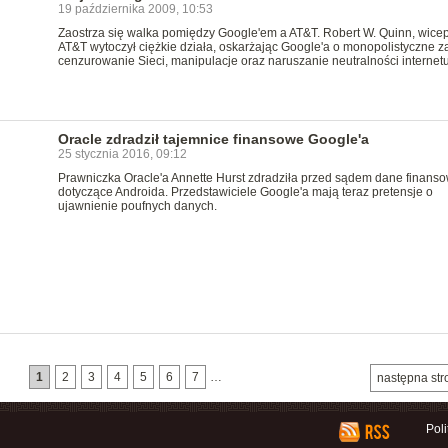
19 października 2009, 10:53
Zaostrza się walka pomiędzy Google'em a AT&T. Robert W. Quinn, wice
AT&T wytoczył ciężkie działa, oskarżając Google'a o monopolistyczne z
cenzurowanie Sieci, manipulacje oraz naruszanie neutralności internetu
Oracle zdradził tajemnice finansowe Google'a
25 stycznia 2016, 09:12
Prawniczka Oracle'a Annette Hurst zdradziła przed sądem dane finans
dotyczące Androida. Przedstawiciele Google'a mają teraz pretensje o
ujawnienie poufnych danych.
1
2
3
4
5
6
7
…
następna str
Pol