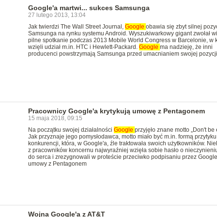
Google'a martwi... sukces Samsunga
27 lutego 2013, 13:04
Jak twierdzi The Wall Street Journal,
Google
obawia się zbyt silnej pozyc
Samsunga na rynku systemu Android. Wyszukiwarkowy gigant zwołał w
pilne spotkanie podczas 2013 Mobile World Congress w Barcelonie, w 
wzięli udział m.in. HTC i Hewlett-Packard.
Google
ma nadzieję, że inni
producenci powstrzymają Samsunga przed umacnianiem swojej pozycji
Pracownicy Google'a krytykują umowę z Pentagonem
15 maja 2018, 09:15
Na początku swojej działalności
Google
przyjęło znane motto „Don't be e
Jak przyznaje jego pomysłodawca, motto miało być m.in. formą przytyku
konkurencji, która, w Google'a, źle traktowała swoich użytkowników. Nie
z pracowników koncernu najwyraźniej wzięła sobie hasło o nieczynieniu
do serca i zrezygnowali w proteście przeciwko podpisaniu przez Google
umowy z Pentagonem
Wojna Google'a z AT&T