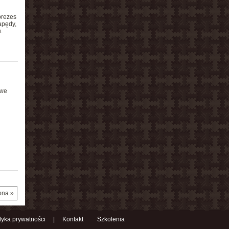
prezes
apędy,
.
owe
ona »
ityka prywatności
|
Kontakt
Szkolenia