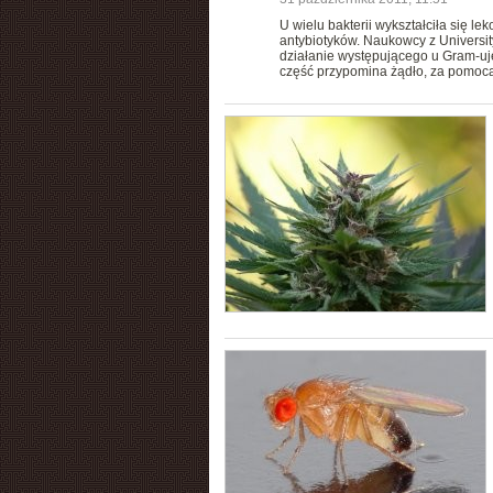
U wielu bakterii wykształciła się 
antybiotyków. Naukowcy z Universi
działanie występującego u Gram-ujem
część przypomina żądło, za pomocą