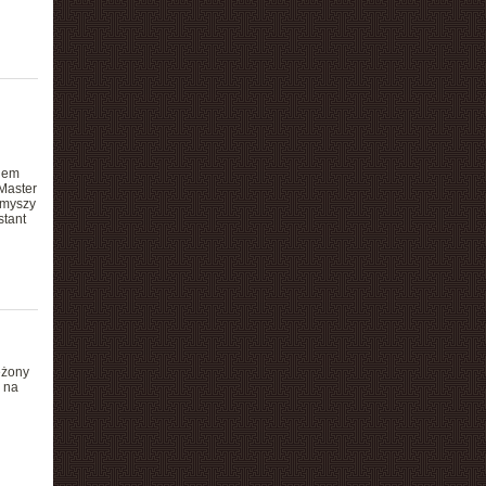
niem
Master
 myszy
stant
eżony
 na