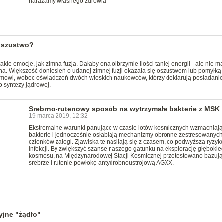
narażamy własnego zdrowia
 oszustwo?
kie emocje, jak zimna fuzja. Dałaby ona olbrzymie ilości taniej energii - ale nie m
na. Większość doniesień o udanej zimnej fuzji okazała się oszustwem lub pomyłką
yzmowi, wobec oświadczeń dwóch włoskich naukowców, którzy deklarują posiadani
 syntezy jądrowej.
Srebrno-rutenowy sposób na wytrzymałe bakterie z MSK
19 marca 2019, 12:32
Ekstremalne warunki panujące w czasie lotów kosmicznych wzmacniaj
bakterie i jednocześnie osłabiają mechanizmy obronne zestresowanyc
członków załogi. Zjawiska te nasilają się z czasem, co podwyższa ryzyk
infekcji. By zwiększyć szanse naszego gatunku na eksplorację głęboki
kosmosu, na Międzynarodowej Stacji Kosmicznej przetestowano bazuj
srebrze i rutenie powłokę antydrobnoustrojową AGXX.
yjne "żądło"