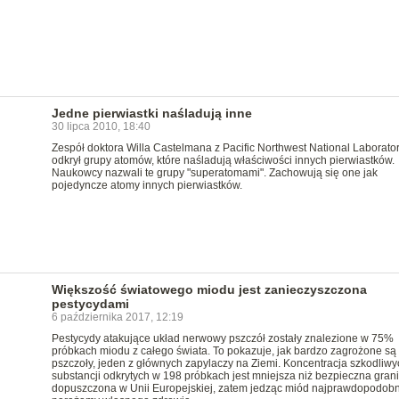
Jedne pierwiastki naśladują inne
30 lipca 2010, 18:40
Zespół doktora Willa Castelmana z Pacific Northwest National Laborato
odkrył grupy atomów, które naśladują właściwości innych pierwiastków.
Naukowcy nazwali te grupy "superatomami". Zachowują się one jak
pojedyncze atomy innych pierwiastków.
Większość światowego miodu jest zanieczyszczona
pestycydami
6 października 2017, 12:19
Pestycydy atakujące układ nerwowy pszczół zostały znalezione w 75%
próbkach miodu z całego świata. To pokazuje, jak bardzo zagrożone są
pszczoły, jeden z głównych zapylaczy na Ziemi. Koncentracja szkodliwy
substancji odkrytych w 198 próbkach jest mniejsza niż bezpieczna gran
dopuszczona w Unii Europejskiej, zatem jedząc miód najprawdopodobni