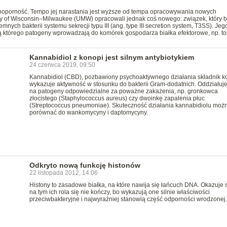
lekooporność. Tempo jej narastania jest wyższe od tempa opracowywania nowych
ty of Wisconsin–Milwaukee (UMW) opracowali jednak coś nowego: związek, który b
nych bakterii systemu sekrecji typu III (ang. type III secretion system, T3SS). Jeg
 którego patogeny wprowadzają do komórek gospodarza białka efektorowe, np. to
Kannabidiol z konopi jest silnym antybiotykiem
24 czerwca 2019, 09:50
Kannabidiol (CBD), pozbawiony psychoaktywnego działania składnik k
wykazuje aktywność w stosunku do bakterii Gram-dodatnich. Oddziałuje
na patogeny odpowiedzialne za poważne zakażenia, np. gronkowca
złocistego (Staphylococcus aureus) czy dwoinkę zapalenia płuc
(Streptococcus pneumoniae). Skuteczność działania kannabidiolu moż
porównać do wankomycyny i daptomycyny.
Odkryto nową funkcję histonów
22 listopada 2012, 14:06
Histony to zasadowe białka, na które nawija się łańcuch DNA. Okazuje s
na tym ich rola się nie kończy, bo wykazują one silnie właściwości
przeciwbakteryjne i najwyraźniej stanowią część odporności wrodzonej.