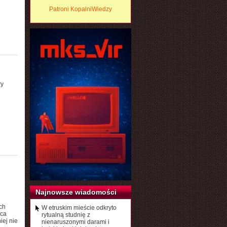
Patroni KopalniWiedzy
ry
Najnowsze wiadomości
ch
W etruskim mieście odkryto
ica
rytualną studnię z
ej nie
nienaruszonymi darami i