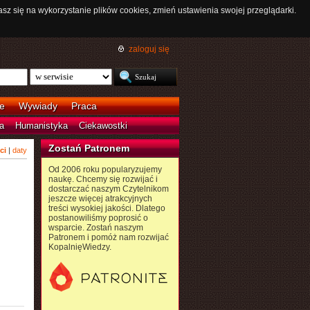
asz się na wykorzystanie plików cookies, zmień ustawienia swojej przeglądarki.
zaloguj się
e
Wywiady
Praca
a
Humanistyka
Ciekawostki
Zostań Patronem
ci
|
daty
Od 2006 roku popularyzujemy
naukę. Chcemy się rozwijać i
dostarczać naszym Czytelnikom
jeszcze więcej atrakcyjnych
treści wysokiej jakości. Dlatego
postanowiliśmy poprosić o
wsparcie. Zostań naszym
Patronem i pomóż nam rozwijać
KopalnięWiedzy.