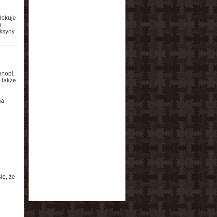
lokuje
o
ksyny.
onopi,
 także
na
ię, że