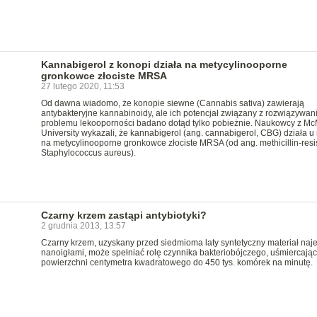
Kannabigerol z konopi działa na metycylinooporne
gronkowce złociste MRSA
27 lutego 2020, 11:53
Od dawna wiadomo, że konopie siewne (Cannabis sativa) zawierają
antybakteryjne kannabinoidy, ale ich potencjał związany z rozwiązywa
problemu lekooporności badano dotąd tylko pobieżnie. Naukowcy z Mc
University wykazali, że kannabigerol (ang. cannabigerol, CBG) działa u
na metycylinooporne gronkowce złociste MRSA (od ang. methicillin-resi
Staphylococcus aureus).
Czarny krzem zastąpi antybiotyki?
2 grudnia 2013, 13:57
Czarny krzem, uzyskany przed siedmioma laty syntetyczny materiał naj
nanoigłami, może spełniać rolę czynnika bakteriobójczego, uśmiercając
powierzchni centymetra kwadratowego do 450 tys. komórek na minutę.