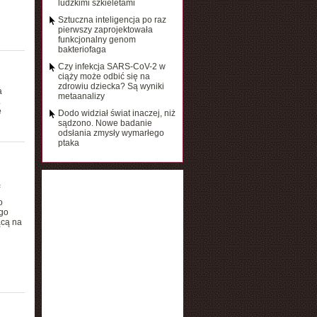
ludzkimi szkieletami
Sztuczna inteligencja po raz
pierwszy zaprojektowała
funkcjonalny genom
bakteriofaga
Czy infekcja SARS-CoV-2 w
ciąży może odbić się na
zdrowiu dziecka? Są wyniki
a
metaanalizy
.
e
Dodo widział świat inaczej, niż
sądzono. Nowe badanie
odsłania zmysły wymarłego
ptaka
ą
h
o
ego
ącą na