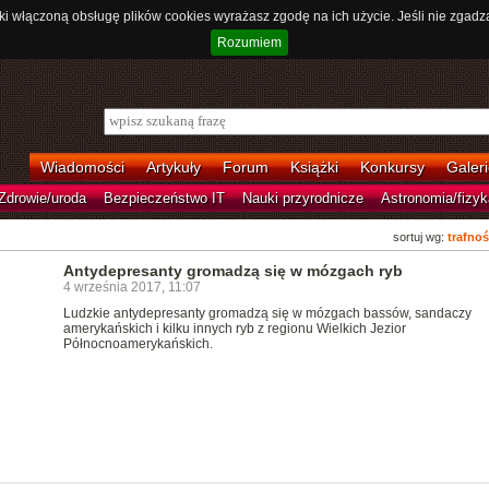
ki włączoną obsługę plików cookies wyrażasz zgodę na ich użycie. Jeśli nie zgadz
Rozumiem
Wiadomości
Artykuły
Forum
Książki
Konkursy
Galeri
Zdrowie/uroda
Bezpieczeństwo IT
Nauki przyrodnicze
Astronomia/fizyk
sortuj wg:
trafnoś
Antydepresanty gromadzą się w mózgach ryb
4 września 2017, 11:07
Ludzkie antydepresanty gromadzą się w mózgach bassów, sandaczy
amerykańskich i kilku innych ryb z regionu Wielkich Jezior
Północnoamerykańskich.