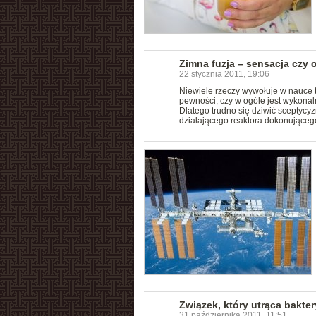
Zimna fuzja – sensacja czy
22 stycznia 2011, 19:06
Niewiele rzeczy wywołuje w nauce ta
pewności, czy w ogóle jest wykonal
Dlatego trudno się dziwić sceptyc
działającego reaktora dokonującego
Związek, który utrąca bakter
31 października 2011, 11:51