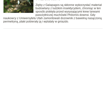
Zięby z Galapagos są skłonne wykorzystać materiał
budowlany z ludzkim insektycydem, chroniąc w ten
sposób pisklęta przed wysysającymi krew larwami
pasożytniczej muchówki Philornis downsi. Gdy
naukowcy z Uniwersytetu Utah zamontowali dozownik z bawełną nasączoną
permetryną, ptaki pobierały ją i wplatały w gniazdo.