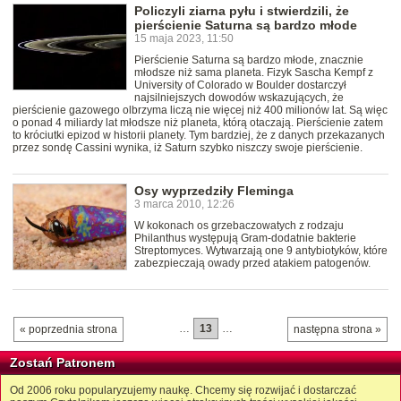
Policzyli ziarna pyłu i stwierdzili, że
pierścienie Saturna są bardzo młode
15 maja 2023, 11:50
Pierścienie Saturna są bardzo młode, znacznie
młodsze niż sama planeta. Fizyk Sascha Kempf z
University of Colorado w Boulder dostarczył
najsilniejszych dowodów wskazujących, że
pierścienie gazowego olbrzyma liczą nie więcej niż 400 milionów lat. Są więc
o ponad 4 miliardy lat młodsze niż planeta, którą otaczają. Pierścienie zatem
to króciutki epizod w historii planety. Tym bardziej, że z danych przekazanych
przez sondę Cassini wynika, iż Saturn szybko niszczy swoje pierścienie.
Osy wyprzedziły Fleminga
3 marca 2010, 12:26
W kokonach os grzebaczowatych z rodzaju
Philanthus występują Gram-dodatnie bakterie
Streptomyces. Wytwarzają one 9 antybiotyków, które
zabezpieczają owady przed atakiem patogenów.
…
13
…
« poprzednia strona
następna strona »
Zostań Patronem
Od 2006 roku popularyzujemy naukę. Chcemy się rozwijać i dostarczać