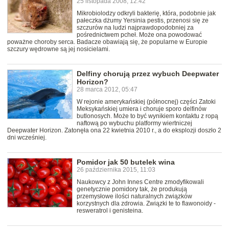
25 listopada 2008, 12:42
Mikrobiolodzy odkryli bakterię, która, podobnie jak
pałeczka dżumy Yersinia pestis, przenosi się ze
szczurów na ludzi najprawdopodobniej za
pośrednictwem pcheł. Może ona powodować
poważne choroby serca. Badacze obawiają się, że popularne w Europie
szczury wędrowne są jej nosicielami.
Delfiny chorują przez wybuch Deepwater
Horizon?
28 marca 2012, 05:47
W rejonie amerykańskiej (północnej) części Zatoki
Meksykańskiej umiera i choruje sporo delfinów
butlonosych. Może to być wynikiem kontaktu z ropą
naftową po wybuchu platformy wiertniczej
Deepwater Horizon. Zatonęła ona 22 kwietnia 2010 r., a do eksplozji doszło 2
dni wcześniej.
Pomidor jak 50 butelek wina
26 października 2015, 11:03
Naukowcy z John Innes Centre zmodyfikowali
genetycznie pomidory tak, że produkują
przemysłowe ilości naturalnych związków
korzystnych dla zdrowia. Związki te to flawonoidy -
resweratrol i genisteina.