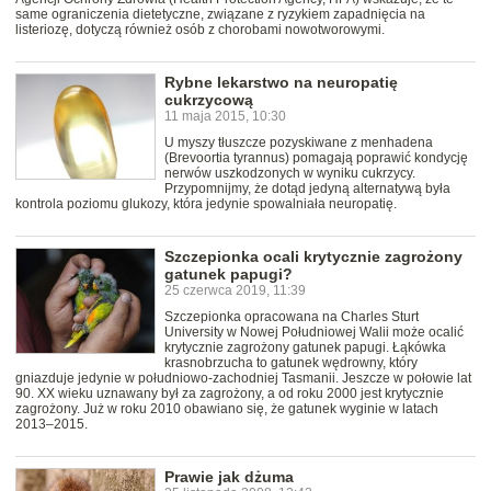
same ograniczenia dietetyczne, związane z ryzykiem zapadnięcia na
listeriozę, dotyczą również osób z chorobami nowotworowymi.
Rybne lekarstwo na neuropatię
cukrzycową
11 maja 2015, 10:30
U myszy tłuszcze pozyskiwane z menhadena
(Brevoortia tyrannus) pomagają poprawić kondycję
nerwów uszkodzonych w wyniku cukrzycy.
Przypomnijmy, że dotąd jedyną alternatywą była
kontrola poziomu glukozy, która jedynie spowalniała neuropatię.
Szczepionka ocali krytycznie zagrożony
gatunek papugi?
25 czerwca 2019, 11:39
Szczepionka opracowana na Charles Sturt
University w Nowej Południowej Walii może ocalić
krytycznie zagrożony gatunek papugi. Łąkówka
krasnobrzucha to gatunek wędrowny, który
gniazduje jedynie w południowo-zachodniej Tasmanii. Jeszcze w połowie lat
90. XX wieku uznawany był za zagrożony, a od roku 2000 jest krytycznie
zagrożony. Już w roku 2010 obawiano się, że gatunek wyginie w latach
2013–2015.
Prawie jak dżuma