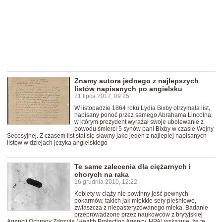
Znamy autora jednego z najlepszych
listów napisanych po angielsku
21 lipca 2017, 09:25
W listopadzie 1864 roku Lydia Bixby otrzymała list,
napisany ponoć przez samego Abrahama Lincolna,
w którym prezydent wyrażał swoje ubolewanie z
powodu śmierci 5 synów pani Bixby w czasie Wojny
Secesyjnej. Z czasem list stał się sławny jako jeden z najlepiej napisanych
listów w dziejach języka angielskiego
Te same zalecenia dla ciężarnych i
chorych na raka
16 grudnia 2010, 12:22
Kobiety w ciąży nie powinny jeść pewnych
pokarmów, takich jak miękkie sery pleśniowe,
zwłaszcza z niepasteryzowanego mleka. Badanie
przeprowadzone przez naukowców z brytyjskiej
Agencji Ochrony Zdrowia (Health Protection Agency, HPA) wskazuje, że te