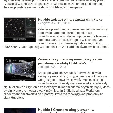
wystrzelenia Teleskopu Hubble'a, instrument naukowy umieszczony przez
człowieka w przestrzeni kosmicznej. Wbrew powszechnemu mniemaniu
Teleskop Webba nie ma zastąpić Hubble'a, a go uzupełnić
Hubble zobaczył najstarszą galaktykę
27 stycznia 2011, 13:30
Zaledwie przed trzema miesięcami informowaliśmy
o odkryciu najodleglejszego obiektu we
wszechświecie, a już dowiadujemy się, że teleskop
Hubble'a zajrzał jeszcze głębiej w kosmos. Tym
razem zauważono niewielką galaktykę, UDFj-
39546284, znajdującą się w odległości 13,2 miliarda lat świetlnych od Ziemi.
Zmiana fazy ciemnej energii wyjaśnia
problemy ze stałą Hubble'a?
3 lutego 2023, 12:43
Krótko po Wielkim Wybuchu, gdy wszechświat
zaczął się rozszerzać, przypominał on gotującą się
wodę. Bąble pojawiały się w różnych miejscach
wszechświata. Stawały się coraz większe, zderzały
się. Mieliśmy do czynienia ze złożonym układem zderzających się bąbli, które
uwolniły energię i wyparowały, mówi Martin S. Sloth. Wraz z Florianem
Niedermannem stworzył on hipotezę, która ma rozwiązywać problemy ze
stałą Hubble'a.
Hubble i Chandra uległy awarii w