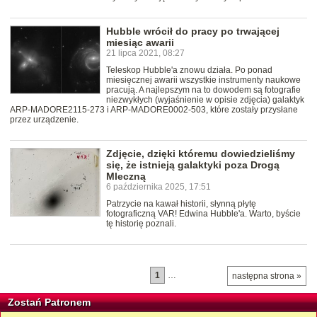
Hubble wrócił do pracy po trwającej
miesiąc awarii
21 lipca 2021, 08:27
Teleskop Hubble'a znowu działa. Po ponad
miesięcznej awarii wszystkie instrumenty naukowe
pracują. A najlepszym na to dowodem są fotografie
niezwykłych (wyjaśnienie w opisie zdjęcia) galaktyk
ARP-MADORE2115-273 i ARP-MADORE0002-503, które zostały przysłane
przez urządzenie.
Zdjęcie, dzięki któremu dowiedzieliśmy
się, że istnieją galaktyki poza Drogą
Mleczną
6 października 2025, 17:51
Patrzycie na kawał historii, słynną płytę
fotograficzną VAR! Edwina Hubble'a. Warto, byście
tę historię poznali.
1
…
następna strona »
Zostań Patronem