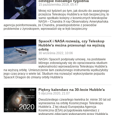
odstępie niecałego tygodnia
15 października 2018, 05:47
Mniej niż tydzień po tym, jak doszło do awaryjnego
przejścia Teleskopu Hubble'a w tryb bezpieczny, to
samo spotkało kolejny z kosmicznych teleskopów
NASA – Chandra X-ray Observatory. Amerykańska
agencja poinformowała, że Chandra, prawdopodobnie z powodów
problemów z żyroskopem, wprowadził się w tryb bezpieczny
SpaceX i NASA rozważą, czy Teleskop
Hubble'a można przesunąć na wyższą
orbitę
30 września 2022, 10:06
NASA i SpaceX podpisały umowę, na podstawie
którego zobowiązały się do opracowania studium
wykonalności wprowadzenia Teleskopu Hubble'a
na wyższą orbitę. Umieszczenie tam zasłużonego instrumentu wydłużyłoby
jego czas pracy o wiele lat. Studium ma rozważyć wykorzystanie pojazdu
SpaceX Dragon do zmiany orbity Hubble'a
Piękny kalendarz na 30-lecie Hubble'a
5 stycznia 2020, 21:07
Dwudziestego czwartego kwietna br. minie 30 lat od
wyniesienia na orbitę Kosmicznego Teleskopu
Hubble'a. Z tej okazji Europejska Agencja
Kosmiczna (ESA) przygotowała kalendarz z
wybranymi zdjęciami wykonanymi przez Hubble'a.