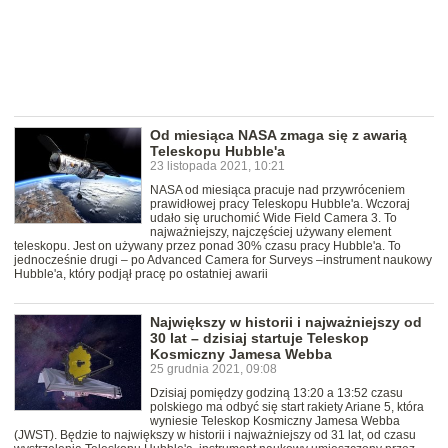
Od miesiąca NASA zmaga się z awarią
Teleskopu Hubble'a
23 listopada 2021, 10:21
NASA od miesiąca pracuje nad przywróceniem
prawidłowej pracy Teleskopu Hubble'a. Wczoraj
udało się uruchomić Wide Field Camera 3. To
najważniejszy, najczęściej używany element
teleskopu. Jest on używany przez ponad 30% czasu pracy Hubble'a. To
jednocześnie drugi – po Advanced Camera for Surveys –instrument naukowy
Hubble'a, który podjął pracę po ostatniej awarii
Największy w historii i najważniejszy od
30 lat – dzisiaj startuje Teleskop
Kosmiczny Jamesa Webba
25 grudnia 2021, 09:08
Dzisiaj pomiędzy godziną 13:20 a 13:52 czasu
polskiego ma odbyć się start rakiety Ariane 5, która
wyniesie Teleskop Kosmiczny Jamesa Webba
(JWST). Będzie to największy w historii i najważniejszy od 31 lat, od czasu