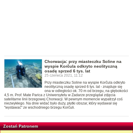
Chorwacja: przy miasteczku Soline na
wyspie Korčula odkryto neolityczną
osadę sprzed 6 tys. lat
25 czerwca 2021, 11:12
Przy miasteczku Soline na wyspie Korčula odkryto
neolityczną osadę sprzed 6 tys. lat - znajduje się
ona w odległości ok. 70 m od brzegu, na głębokości
4,5 m. Prof. Mate Parica z Uniwersytetu w Zadarze przeglądał zdjęcia
satelitarne linii brzegowej Chorwacji. W pewnym momencie wypatrzył coś
niezwykłego. Na dnie widać było duży, płytki obszar, który wydawał się
"wystawać" ze wschodniego brzegu Korčuli.
Zostań Patronem