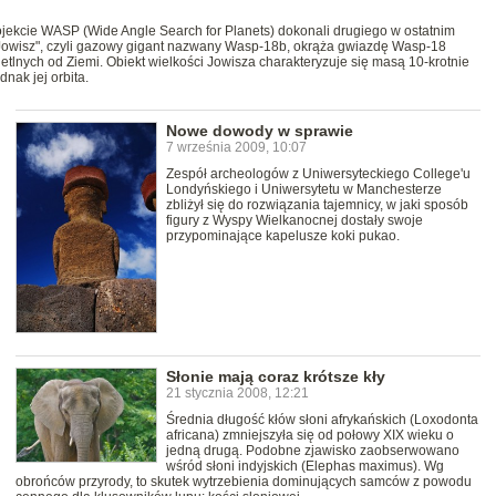
ojekcie WASP (Wide Angle Search for Planets) dokonali drugiego w ostatnim
y Jowisz", czyli gazowy gigant nazwany Wasp-18b, okrąża gwiazdę Wasp-18
ietlnych od Ziemi. Obiekt wielkości Jowisza charakteryzuje się masą 10-krotnie
dnak jej orbita.
Nowe dowody w sprawie
7 września 2009, 10:07
Zespół archeologów z Uniwersyteckiego College'u
Londyńskiego i Uniwersytetu w Manchesterze
zbliżył się do rozwiązania tajemnicy, w jaki sposób
figury z Wyspy Wielkanocnej dostały swoje
przypominające kapelusze koki pukao.
Słonie mają coraz krótsze kły
21 stycznia 2008, 12:21
Średnia długość kłów słoni afrykańskich (Loxodonta
africana) zmniejszyła się od połowy XIX wieku o
jedną drugą. Podobne zjawisko zaobserwowano
wśród słoni indyjskich (Elephas maximus). Wg
obrońców przyrody, to skutek wytrzebienia dominujących samców z powodu