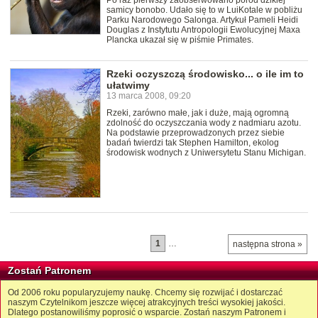
samicy bonobo. Udało się to w LuiKotale w pobliżu
Parku Narodowego Salonga. Artykuł Pameli Heidi
Douglas z Instytutu Antropologii Ewolucyjnej Maxa
Plancka ukazał się w piśmie Primates.
Rzeki oczyszczą środowisko... o ile im to
ułatwimy
13 marca 2008, 09:20
Rzeki, zarówno małe, jak i duże, mają ogromną
zdolność do oczyszczania wody z nadmiaru azotu.
Na podstawie przeprowadzonych przez siebie
badań twierdzi tak Stephen Hamilton, ekolog
środowisk wodnych z Uniwersytetu Stanu Michigan.
1
…
następna strona »
Zostań Patronem
Od 2006 roku popularyzujemy naukę. Chcemy się rozwijać i dostarczać
naszym Czytelnikom jeszcze więcej atrakcyjnych treści wysokiej jakości.
Dlatego postanowiliśmy poprosić o wsparcie. Zostań naszym Patronem i