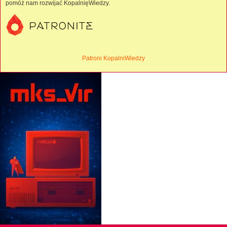
pomóż nam rozwijać KopalnięWiedzy.
Patroni KopalniWiedzy