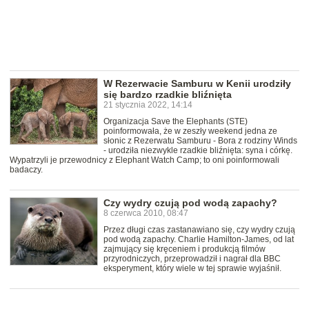
W Rezerwacie Samburu w Kenii urodziły
się bardzo rzadkie bliźnięta
21 stycznia 2022, 14:14
Organizacja Save the Elephants (STE)
poinformowała, że w zeszły weekend jedna ze
słonic z Rezerwatu Samburu - Bora z rodziny Winds
- urodziła niezwykle rzadkie bliźnięta: syna i córkę.
Wypatrzyli je przewodnicy z Elephant Watch Camp; to oni poinformowali
badaczy.
Czy wydry czują pod wodą zapachy?
8 czerwca 2010, 08:47
Przez długi czas zastanawiano się, czy wydry czują
pod wodą zapachy. Charlie Hamilton-James, od lat
zajmujący się kręceniem i produkcją filmów
przyrodniczych, przeprowadził i nagrał dla BBC
eksperyment, który wiele w tej sprawie wyjaśnił.