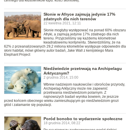
cennego dla kłusowników łupu: kości słoniowej.
Słonie w Afryce zajmują jedynie 17%
zdatnych dla nich terenów
22 kwietnia 2021, 12:11
Słonie mogłyby występować na ponad 60% obszaru
Afryki, a zajmują jedynie 17% zdatnego dla nich
terenu. Przyjrzeliśmy się każdemu kilometrowi
kwadratowemu kontynentu. Stwierdziliśmy, że na
62% z przeanalizowanych 29,2 miliona kilometrów występuje odpowiedni dla
słoni habitat, mówi główny autor badań, Jake Wall z kenijskiego Mara
Elephant Project
Niedźwiedzie przetrwają na Archipelagu
Arktycznym?
2 grudnia 2014, 15:00
Wbrew nadziejom naukowców i obrońców przyrody,
Archipelag Arktyczny może nie zapewnić
przetrwania niedźwiedziom polarnym. Z
najnowszych badań wynika bowiem, że jeszcze
przed końcem obecnego wieku zamieszkującym go niedźwiedziom grozi
głód i załamanie się populacji.
Poród bonobo to wydarzenie społeczne
18 grudnia 2014, 08:22
Po raz pierwszy zaobserwowano poród dzikiej