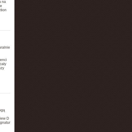
u na
Ze
tion
ralnie
enci
cały
uzy
ogą
view D
ygnatur