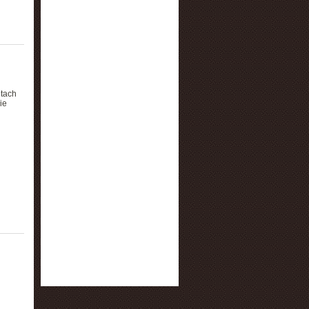
ętach
ie