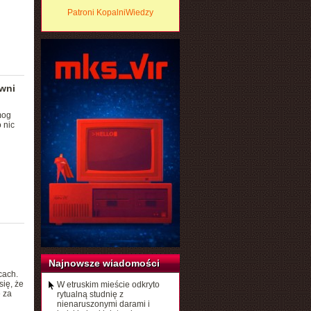
Patroni KopalniWiedzy
owni
mog
 nic
Najnowsze wiadomości
cach.
się, że
W etruskim mieście odkryto
 za
rytualną studnię z
nienaruszonymi darami i