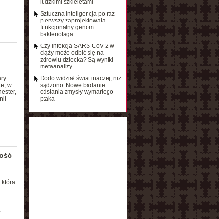
ludzkimi szkieletami
Sztuczna inteligencja po raz
pierwszy zaprojektowała
funkcjonalny genom
bakteriofaga
Czy infekcja SARS-CoV-2 w
ciąży może odbić się na
zdrowiu dziecka? Są wyniki
metaanalizy
ary
Dodo widział świat inaczej, niż
te, w
sądzono. Nowe badanie
ester,
odsłania zmysły wymarłego
nii
ptaka
ność
 która
.