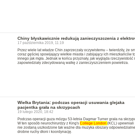
Chiny błyskawicznie redukują zanieczyszczenia z elektr
17 października 2019, 11:19
Przez wiele lat władze Chin zaprzeczały oczywistemu – twierdziły, że s
coraz gęściej spowijający wielkie miasta i zabijający ich mieszkańców to
innego jak mgła. Jednak w końcu przyznały, jak wygląda rzeczywistość i
zapowiedziały zdecydowaną walkę z zanieczyszczeniem powietrza.
Wielka Brytania: podczas operacji usuwania glejaka
pacjentka grała na skrzypcach
19 lutego 2020, 18:42
Podczas operacji guza mózgu 53-letnia Dagmar Turner grała na skrzyp
W ten sposób neurochirurdzy z King's
College
London
(KCL) upewniali 
nie zostaną uszkodzone tak ważne dla muzyka obszary odpowiedzialne
drobne ruchy dłoni i koordynację.