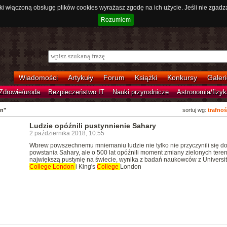
ki włączoną obsługę plików cookies wyrażasz zgodę na ich użycie. Jeśli nie zgadz
Rozumiem
Wiadomości
Artykuły
Forum
Książki
Konkursy
Galeri
Zdrowie/uroda
Bezpieczeństwo IT
Nauki przyrodnicze
Astronomia/fizyk
on"
sortuj wg:
trafnoś
Ludzie opóźnili pustynnienie Sahary
2 października 2018, 10:55
Wbrew powszechnemu mniemaniu ludzie nie tylko nie przyczynili się d
powstania Sahary, ale o 500 lat opóźnili moment zmiany zielonych ter
największą pustynię na świecie, wynika z badań naukowców z Universit
College
London
i King's
College
London