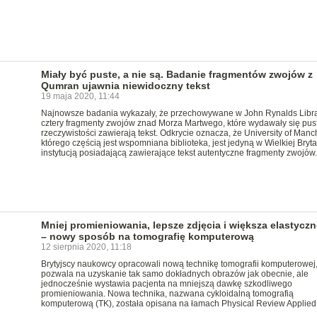
Miały być puste, a nie są. Badanie fragmentów zwojów z
Qumran ujawnia niewidoczny tekst
19 maja 2020, 11:44
Najnowsze badania wykazały, że przechowywane w John Rynalds Libr
cztery fragmenty zwojów znad Morza Martwego, które wydawały się pus
rzeczywistości zawierają tekst. Odkrycie oznacza, że University of Manch
którego częścią jest wspomniana biblioteka, jest jedyną w Wielkiej Bryta
instytucją posiadającą zawierające tekst autentyczne fragmenty zwojów.
Mniej promieniowania, lepsze zdjęcia i większa elastycz
– nowy sposób na tomografię komputerową
12 sierpnia 2020, 11:18
Brytyjscy naukowcy opracowali nową technikę tomografii komputerowej,
pozwala na uzyskanie tak samo dokładnych obrazów jak obecnie, ale
jednocześnie wystawia pacjenta na mniejszą dawkę szkodliwego
promieniowania. Nowa technika, nazwana cykloidalną tomografią
komputerową (TK), została opisana na łamach Physical Review Applied