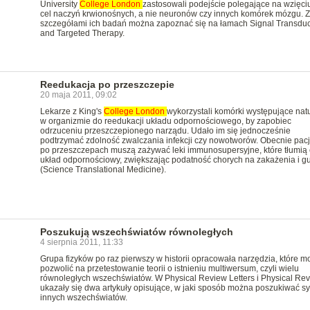
University
College
London
zastosowali podejście polegające na wzięci
cel naczyń krwionośnych, a nie neuronów czy innych komórek mózgu. 
szczegółami ich badań można zapoznać się na łamach Signal Transduc
and Targeted Therapy.
Reedukacja po przeszczepie
20 maja 2011, 09:02
Lekarze z King's
College
London
wykorzystali komórki występujące natu
w organizmie do reedukacji układu odpornościowego, by zapobiec
odrzuceniu przeszczepionego narządu. Udało im się jednocześnie
podtrzymać zdolność zwalczania infekcji czy nowotworów. Obecnie pacj
po przeszczepach muszą zażywać leki immunosupersyjne, które tłumią 
układ odpornościowy, zwiększając podatność chorych na zakażenia i g
(Science Translational Medicine).
Poszukują wszechświatów równoległych
4 sierpnia 2011, 11:33
Grupa fizyków po raz pierwszy w historii opracowała narzędzia, które m
pozwolić na przetestowanie teorii o istnieniu multiwersum, czyli wielu
równoległych wszechświatów. W Physical Review Letters i Physical Re
ukazały się dwa artykuły opisujące, w jaki sposób można poszukiwać s
innych wszechświatów.