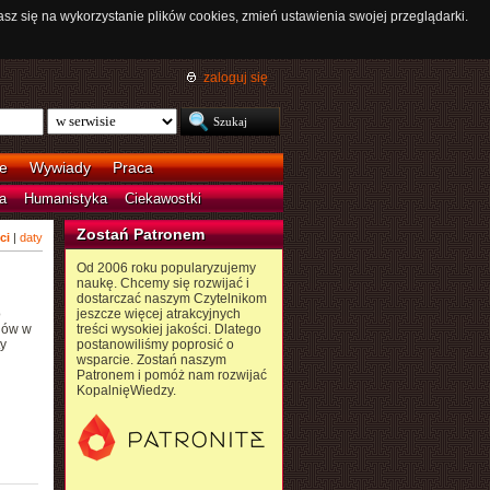
asz się na wykorzystanie plików cookies, zmień ustawienia swojej przeglądarki.
zaloguj się
e
Wywiady
Praca
a
Humanistyka
Ciekawostki
Zostań Patronem
ci
|
daty
Od 2006 roku popularyzujemy
naukę. Chcemy się rozwijać i
dostarczać naszym Czytelnikom
o
jeszcze więcej atrakcyjnych
enów w
treści wysokiej jakości. Dlatego
y
postanowiliśmy poprosić o
wsparcie. Zostań naszym
Patronem i pomóż nam rozwijać
KopalnięWiedzy.