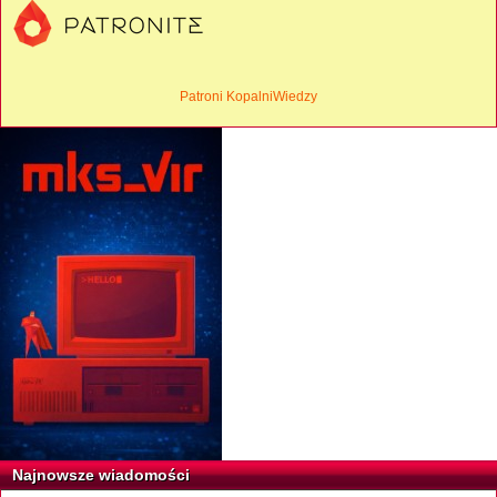
Patroni KopalniWiedzy
Najnowsze wiadomości