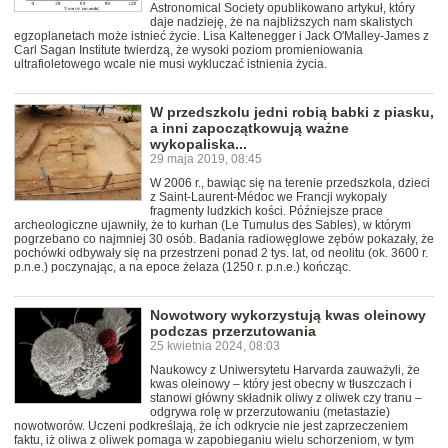
Astronomical Society opublikowano artykuł, który
daje nadzieję, że na najbliższych nam skalistych
egzoplanetach może istnieć życie. Lisa Kaltenegger i Jack O'Malley-James z
Carl Sagan Institute twierdzą, że wysoki poziom promieniowania
ultrafioletowego wcale nie musi wykluczać istnienia życia.
W przedszkolu jedni robią babki z piasku,
a inni zapoczątkowują ważne
wykopaliska...
29 maja 2019, 08:45
W 2006 r., bawiąc się na terenie przedszkola, dzieci
z Saint-Laurent-Médoc we Francji wykopały
fragmenty ludzkich kości. Późniejsze prace
archeologiczne ujawniły, że to kurhan (Le Tumulus des Sables), w którym
pogrzebano co najmniej 30 osób. Badania radiowęglowe zębów pokazały, że
pochówki odbywały się na przestrzeni ponad 2 tys. lat, od neolitu (ok. 3600 r.
p.n.e.) poczynając, a na epoce żelaza (1250 r. p.n.e.) kończąc.
Nowotwory wykorzystują kwas oleinowy
podczas przerzutowania
25 kwietnia 2024, 08:03
Naukowcy z Uniwersytetu Harvarda zauważyli, że
kwas oleinowy – który jest obecny w tłuszczach i
stanowi główny składnik oliwy z oliwek czy tranu –
odgrywa rolę w przerzutowaniu (metastazie)
nowotworów. Uczeni podkreślają, że ich odkrycie nie jest zaprzeczeniem
faktu, iż oliwa z oliwek pomaga w zapobieganiu wielu schorzeniom, w tym