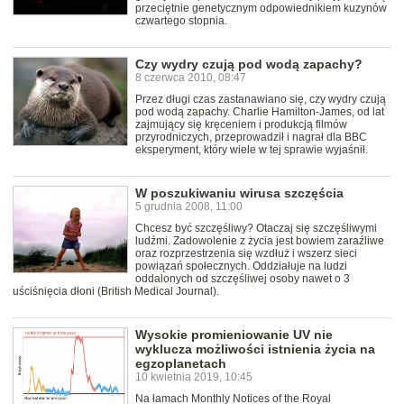
przeciętnie genetycznym odpowiednikiem kuzynów
czwartego stopnia.
Czy wydry czują pod wodą zapachy?
8 czerwca 2010, 08:47
Przez długi czas zastanawiano się, czy wydry czują
pod wodą zapachy. Charlie Hamilton-James, od lat
zajmujący się kręceniem i produkcją filmów
przyrodniczych, przeprowadził i nagrał dla BBC
eksperyment, który wiele w tej sprawie wyjaśnił.
W poszukiwaniu wirusa szczęścia
5 grudnia 2008, 11:00
Chcesz być szczęśliwy? Otaczaj się szczęśliwymi
ludźmi. Zadowolenie z życia jest bowiem zaraźliwe
oraz rozprzestrzenia się wzdłuż i wszerz sieci
powiązań społecznych. Oddziałuje na ludzi
oddalonych od szczęśliwej osoby nawet o 3
uściśnięcia dłoni (British Medical Journal).
Wysokie promieniowanie UV nie
wyklucza możliwości istnienia życia na
egzoplanetach
10 kwietnia 2019, 10:45
Na łamach Monthly Notices of the Royal