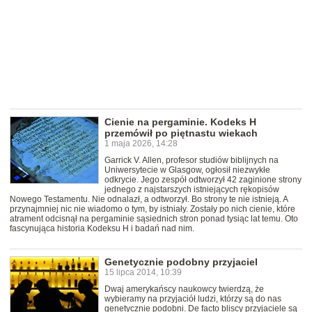
Cienie na pergaminie. Kodeks H
przemówił po piętnastu wiekach
1 maja 2026, 14:28
Garrick V. Allen, profesor studiów biblijnych na
Uniwersytecie w Glasgow, ogłosił niezwykłe
odkrycie. Jego zespół odtworzył 42 zaginione strony
jednego z najstarszych istniejących rękopisów
Nowego Testamentu. Nie odnalazł, a odtworzył. Bo strony te nie istnieją. A
przynajmniej nic nie wiadomo o tym, by istniały. Zostały po nich cienie, które
atrament odcisnął na pergaminie sąsiednich stron ponad tysiąc lat temu. Oto
fascynująca historia Kodeksu H i badań nad nim.
Genetycznie podobny przyjaciel
15 lipca 2014, 10:39
Dwaj amerykańscy naukowcy twierdzą, że
wybieramy na przyjaciół ludzi, którzy są do nas
genetycznie podobni. De facto bliscy przyjaciele są