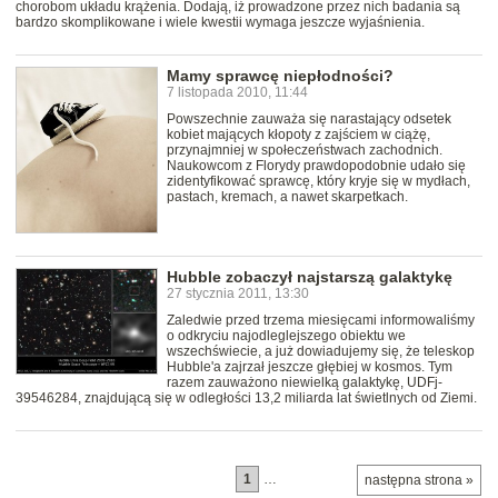
chorobom układu krążenia. Dodają, iż prowadzone przez nich badania są
bardzo skomplikowane i wiele kwestii wymaga jeszcze wyjaśnienia.
Mamy sprawcę niepłodności?
7 listopada 2010, 11:44
Powszechnie zauważa się narastający odsetek
kobiet mających kłopoty z zajściem w ciążę,
przynajmniej w społeczeństwach zachodnich.
Naukowcom z Florydy prawdopodobnie udało się
zidentyfikować sprawcę, który kryje się w mydłach,
pastach, kremach, a nawet skarpetkach.
Hubble zobaczył najstarszą galaktykę
27 stycznia 2011, 13:30
Zaledwie przed trzema miesięcami informowaliśmy
o odkryciu najodleglejszego obiektu we
wszechświecie, a już dowiadujemy się, że teleskop
Hubble'a zajrzał jeszcze głębiej w kosmos. Tym
razem zauważono niewielką galaktykę, UDFj-
39546284, znajdującą się w odległości 13,2 miliarda lat świetlnych od Ziemi.
1
…
następna strona »