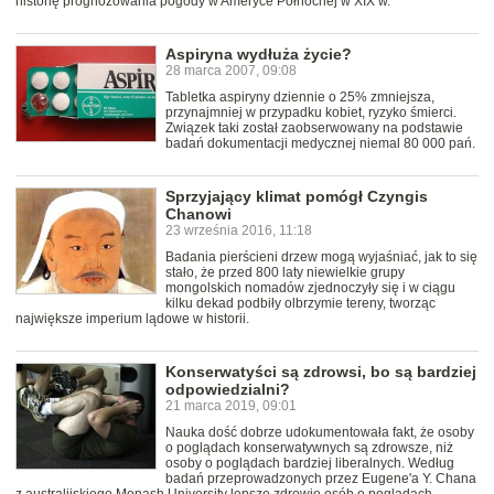
historię prognozowania pogody w Ameryce Północnej w XIX w.
Aspiryna wydłuża życie?
28 marca 2007, 09:08
Tabletka aspiryny dziennie o 25% zmniejsza,
przynajmniej w przypadku kobiet, ryzyko śmierci.
Związek taki został zaobserwowany na podstawie
badań dokumentacji medycznej niemal 80 000 pań.
Sprzyjający klimat pomógł Czyngis
Chanowi
23 września 2016, 11:18
Badania pierścieni drzew mogą wyjaśniać, jak to się
stało, że przed 800 laty niewielkie grupy
mongolskich nomadów zjednoczyły się i w ciągu
kilku dekad podbiły olbrzymie tereny, tworząc
największe imperium lądowe w historii.
Konserwatyści są zdrowsi, bo są bardziej
odpowiedzialni?
21 marca 2019, 09:01
Nauka dość dobrze udokumentowała fakt, że osoby
o poglądach konserwatywnych są zdrowsze, niż
osoby o poglądach bardziej liberalnych. Według
badań przeprowadzonych przez Eugene'a Y. Chana