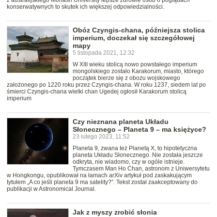
z australijskiego Monash University lepsze zdrowie osób o poglądach
konserwatywnych to skutek ich większej odpowiedzialności.
Obóz Czyngis-chana, późniejsza stolica
imperium, doczekał się szczegółowej
mapy
5 listopada 2021, 12:32
W XIII wieku stolicą nowo powstałego imperium
mongolskiego zostało Karakorum, miasto, którego
początek bierze się z obozu wojskowego
założonego po 1220 roku przez Czyngis-chana. W roku 1237, siedem lat po
śmierci Czyngis-chana wielki chan Ugedej ogłosił Karakorum stolicą
imperium
Czy nieznana planeta Układu
Słonecznego – Planeta 9 – ma księżyce?
23 lutego 2023, 11:52
Planeta 9, zwana też Planetą X, to hipotetyczna
planeta Układu Słonecznego. Nie została jeszcze
odkryta, nie wiadomo, czy w ogóle istnieje.
Tymczasem Man Ho Chan, astronom z Uniwersytetu
w Hongkongu, opublikował na łamach arXiv artykuł pod zaskakującym
tytułem „A co jeśli planeta 9 ma satelity?”. Tekst został zaakceptowany do
publikacji w Astronomical Journal.
Jak z myszy zrobić słonia