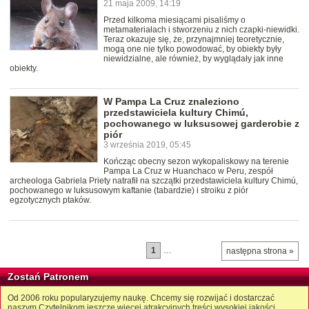
21 maja 2009, 14:19
Przed kilkoma miesiącami pisaliśmy o
metamateriałach i stworzeniu z nich czapki-niewidki.
Teraz okazuje się, że, przynajmniej teoretycznie,
mogą one nie tylko powodować, by obiekty były
niewidzialne, ale również, by wyglądały jak inne
obiekty.
W Pampa La Cruz znaleziono
przedstawiciela kultury Chimú,
pochowanego w luksusowej garderobie z
piór
3 września 2019, 05:45
Kończąc obecny sezon wykopaliskowy na terenie
Pampa La Cruz w Huanchaco w Peru, zespół
archeologa Gabriela Priety natrafił na szczątki przedstawiciela kultury Chimú,
pochowanego w luksusowym kaftanie (tabardzie) i stroiku z piór
egzotycznych ptaków.
1
…
następna strona »
Zostań Patronem
Od 2006 roku popularyzujemy naukę. Chcemy się rozwijać i dostarczać
naszym Czytelnikom jeszcze więcej atrakcyjnych treści wysokiej jakości.