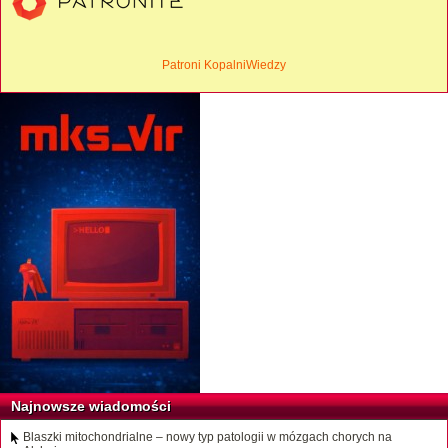
Patroni KopalniWiedzy
Najnowsze wiadomości
Blaszki mitochondrialne – nowy typ patologii w mózgach chorych na