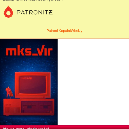
Patroni KopalniWiedzy