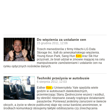
Do więzienia za ustalanie cen
15 grudnia 2011, 12:06
Trzech menedżerów z firmy Hitachi-LG Data
Storage Inc. trafi do amerykańskiego więzienia.
Young Keun Park, Sang Hun
Kim
oraz Sik Hur
przyznali, że brali udział w zmowie mającej na celu
manipulowanie zamówieniami i ustalanie cen na
rynku optycznych nośników danych.
Techniki przeżycia w autobusie
6 sierpnia 2012, 12:03
Esther
Kim
z Uniwersytetu Yale spędziła wiele
godzin w autobusach dalekobieżnych,
przemierzając Stany Zjednoczone wszerz i wzdłuż,
by określić niepisane zasady rządzące działaniami
pasażerów. Ponieważ jesteśmy zanurzeni w świecie
obcych, a życie w sferze publicznej staje się coraz bardziej anonimowe, w
środkach komunikacji stosujemy taktyki odstraszania czy zniechęcania