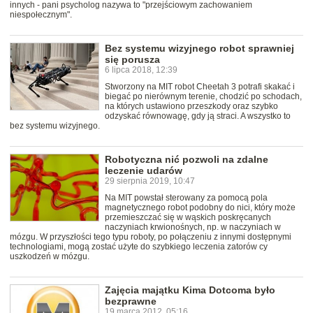
innych - pani psycholog nazywa to "przejściowym zachowaniem
niespołecznym".
Bez systemu wizyjnego robot sprawniej
się porusza
6 lipca 2018, 12:39
Stworzony na MIT robot Cheetah 3 potrafi skakać i
biegać po nierównym terenie, chodzić po schodach,
na których ustawiono przeszkody oraz szybko
odzyskać równowagę, gdy ją straci. A wszystko to
bez systemu wizyjnego.
Robotyczna nić pozwoli na zdalne
leczenie udarów
29 sierpnia 2019, 10:47
Na MIT powstał sterowany za pomocą pola
magnetycznego robot podobny do nici, który może
przemieszczać się w wąskich poskręcanych
naczyniach krwionośnych, np. w naczyniach w
mózgu. W przyszłości tego typu roboty, po połączeniu z innymi dostępnymi
technologiami, mogą zostać użyte do szybkiego leczenia zatorów cy
uszkodzeń w mózgu.
Zajęcia majątku Kima Dotcoma było
bezprawne
19 marca 2012, 05:16