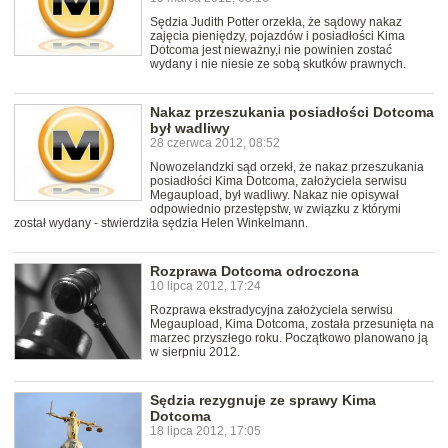
Sędzia Judith Potter orzekła, że sądowy nakaz
zajęcia pieniędzy, pojazdów i posiadłości Kima
Dotcoma jest nieważny,i nie powinien zostać
wydany i nie niesie ze sobą skutków prawnych.
Nakaz przeszukania posiadłości Dotcoma
był wadliwy
28 czerwca 2012, 08:52
Nowozelandzki sąd orzekł, że nakaz przeszukania
posiadłości Kima Dotcoma, założyciela serwisu
Megaupload, był wadliwy. Nakaz nie opisywał
odpowiednio przestępstw, w związku z którymi
został wydany - stwierdziła sędzia Helen Winkelmann.
Rozprawa Dotcoma odroczona
10 lipca 2012, 17:24
Rozprawa ekstradycyjna założyciela serwisu
Megaupload, Kima Dotcoma, została przesunięta na
marzec przyszłego roku. Początkowo planowano ją
w sierpniu 2012.
Sędzia rezygnuje ze sprawy Kima
Dotcoma
18 lipca 2012, 17:05