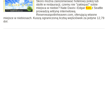
Skoro można zarezerwować hotelowy pokój lub
stolik w restauracji, czemu nie "zaklepać" sobie
miejsca w niebie? Nate Davis i Edgar
Kim
z Seattle
prowadzą witrynę internetową
Reserveaspotinheaven.com, oferującą własne
miejsce w niebiosach. Kuszą ograniczoną liczbą wejściówek za jedyne 12,79
dol.