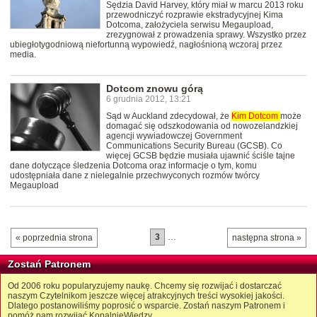
Sędzia David Harvey, który miał w marcu 2013 roku
przewodniczyć rozprawie ekstradycyjnej Kima
Dotcoma, założyciela serwisu Megaupload,
zrezygnował z prowadzenia sprawy. Wszystko przez
ubiegłotygodniową niefortunną wypowiedź, nagłośnioną wczoraj przez
media.
Dotcom znowu górą
6 grudnia 2012, 13:21
Sąd w Auckland zdecydował, że
Kim
Dotcom
może
domagać się odszkodowania od nowozelandzkiej
agencji wywiadowczej Government
Communications Security Bureau (GCSB). Co
więcej GCSB będzie musiała ujawnić ściśle tajne
dane dotyczące śledzenia Dotcoma oraz informacje o tym, komu
udostępniała dane z nielegalnie przechwyconych rozmów twórcy
Megaupload
3
…
« poprzednia strona
następna strona »
Zostań Patronem
Od 2006 roku popularyzujemy naukę. Chcemy się rozwijać i dostarczać
naszym Czytelnikom jeszcze więcej atrakcyjnych treści wysokiej jakości.
Dlatego postanowiliśmy poprosić o wsparcie. Zostań naszym Patronem i
pomóż nam rozwijać KopalnięWiedzy.