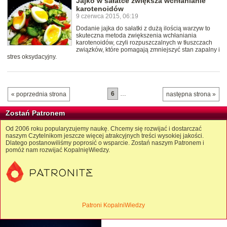
Jajko w sałatce zwiększa wchłanianie
karotenoidów
9 czerwca 2015, 06:19
Dodanie jajka do sałatki z dużą ilością warzyw to
skuteczna metoda zwiększenia wchłaniania
karotenoidów, czyli rozpuszczalnych w tłuszczach
związków, które pomagają zmniejszyć stan zapalny i
stres oksydacyjny.
6
…
« poprzednia strona
następna strona »
Zostań Patronem
Od 2006 roku popularyzujemy naukę. Chcemy się rozwijać i dostarczać
naszym Czytelnikom jeszcze więcej atrakcyjnych treści wysokiej jakości.
Dlatego postanowiliśmy poprosić o wsparcie. Zostań naszym Patronem i
pomóż nam rozwijać KopalnięWiedzy.
Patroni KopalniWiedzy