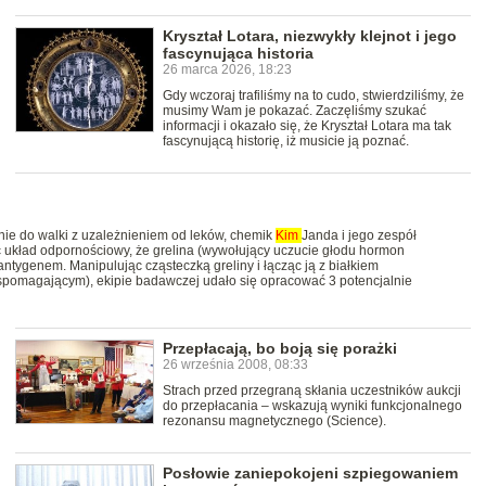
Kryształ Lotara, niezwykły klejnot i jego
fascynująca historia
26 marca 2026, 18:23
Gdy wczoraj trafiliśmy na to cudo, stwierdziliśmy, że
musimy Wam je pokazać. Zaczęliśmy szukać
informacji i okazało się, że Kryształ Lotara ma tak
fascynującą historię, iż musicie ją poznać.
ie do walki z uzależnieniem od leków, chemik
Kim
Janda i jego zespół
 układ odpornościowy, że grelina (wywołujący uczucie głodu hormon
antygenem. Manipulując cząsteczką greliny i łącząc ją z białkiem
spomagającym), ekipie badawczej udało się opracować 3 potencjalnie
Przepłacają, bo boją się porażki
26 września 2008, 08:33
Strach przed przegraną skłania uczestników aukcji
do przepłacania – wskazują wyniki funkcjonalnego
rezonansu magnetycznego (Science).
Posłowie zaniepokojeni szpiegowaniem