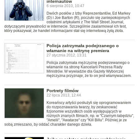
internautów
6 sierpnia 2010, 10:47
Dwóch posłów z Izby Reprezentantów, Ed Markey
(D) i Joe Barton (R), poczuło się zaniepokojonych
ostatnimi artykułami z The Wall Street Journal,
dotyczącymi prywatności w internecie. Szczególnie zaalarmował ich test,
który pokazywał, że handel informacjami stał się internetową żyłą złota.
Policja zatrzymała podejrzanego o
włamanie na witrynę premiera
27 stycznia 2012, 13:31
Policja zatrzymała mężczyznę podejrzewanego o
włamanie na stronę Kancelarii Prezesa Rady
Ministrów. W wywiadzie dla Gazety Wyborczej
mężczyzna przyznaje, że to on jest włamywaczem.
Portrety filmów
22 lipca 2013, 12:44
Koreańscy artyści posłużyli się oprogramowaniem
do rozpoznawania twarzy, by zeskanować
fizjonomie wszystkich osób występujących w
różnych znanych filmach, np. w "Czarnym łabędziu",
"Amelii", "Awatarze" czy "Kill Billu". Później je ze
sobą zmieszano, by oddać charakter danego dzieła.