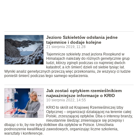
Jezioro Szkieletów odsłania jedne
tajemnice i dodaje kolejne
21 sierpnia 2019, 11:28
Tajemnicze szkielety znad jeziora Roopkund w
Himalajach należały do różnych genetycznie grup
ludzi, którzy zginęli podczas co najmniej dwóch
katastrof, a ich śmierć dzieli od siebie tysiąc lat.
Wyniki analiz genetycznych przeczą więc przekonaniu, że wszyscy ci ludzie
ponieśli śmierć podczas tego samego wydarzenia.
Jak zostać optykiem rzemieślnikiem
najważniejsze informacje o KRIO
10 sierpnia 2022, 14:55
KRIO to skrót od Krajowej Rzemieślniczej Izby
Optycznej – organizacji działającej na terenie całej
Polski, zrzeszającej optyków. Dba o interesy branży,
nieustannie śledząc zmieniające się przepisy i
dbając o to, by nie były dotkliwe dla optyków w Polsce. Umożliwia
podnoszenie kwalifikacji zawodowych, organizując liczne szkolenia,
warsztaty i konferencje.