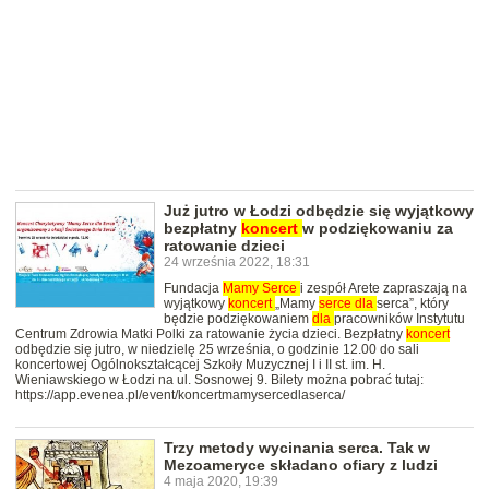
Już jutro w Łodzi odbędzie się wyjątkowy
bezpłatny
koncert
w podziękowaniu za
ratowanie dzieci
24 września 2022, 18:31
Fundacja
Mamy
Serce
i zespół Arete zapraszają na
wyjątkowy
koncert
„Mamy
serce
dla
serca”, który
będzie podziękowaniem
dla
pracowników Instytutu
Centrum Zdrowia Matki Polki za ratowanie życia dzieci. Bezpłatny
koncert
odbędzie się jutro, w niedzielę 25 września, o godzinie 12.00 do sali
koncertowej Ogólnokształcącej Szkoły Muzycznej I i II st. im. H.
Wieniawskiego w Łodzi na ul. Sosnowej 9. Bilety można pobrać tutaj:
https://app.evenea.pl/event/koncertmamysercedlaserca/
Trzy metody wycinania serca. Tak w
Mezoameryce składano ofiary z ludzi
4 maja 2020, 19:39