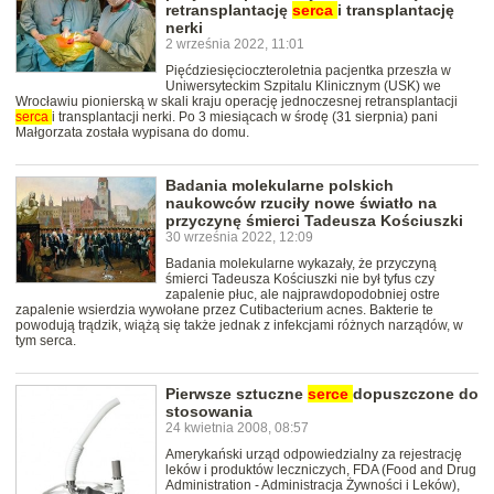
retransplantację
serca
i transplantację
nerki
2 września 2022, 11:01
Pięćdziesięcioczteroletnia pacjentka przeszła w
Uniwersyteckim Szpitalu Klinicznym (USK) we
Wrocławiu pionierską w skali kraju operację jednoczesnej retransplantacji
serca
i transplantacji nerki. Po 3 miesiącach w środę (31 sierpnia) pani
Małgorzata została wypisana do domu.
Badania molekularne polskich
naukowców rzuciły nowe światło na
przyczynę śmierci Tadeusza Kościuszki
30 września 2022, 12:09
Badania molekularne wykazały, że przyczyną
śmierci Tadeusza Kościuszki nie był tyfus czy
zapalenie płuc, ale najprawdopodobniej ostre
zapalenie wsierdzia wywołane przez Cutibacterium acnes. Bakterie te
powodują trądzik, wiążą się także jednak z infekcjami różnych narządów, w
tym serca.
Pierwsze sztuczne
serce
dopuszczone do
stosowania
24 kwietnia 2008, 08:57
Amerykański urząd odpowiedzialny za rejestrację
leków i produktów leczniczych, FDA (Food and Drug
Administration - Administracja Żywności i Leków),