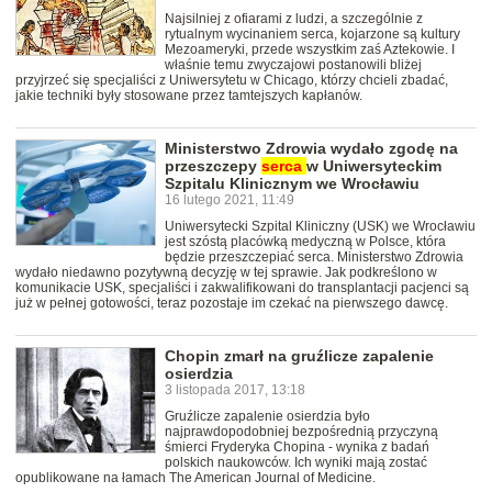
Najsilniej z ofiarami z ludzi, a szczególnie z
rytualnym wycinaniem serca, kojarzone są kultury
Mezoameryki, przede wszystkim zaś Aztekowie. I
właśnie temu zwyczajowi postanowili bliżej
przyjrzeć się specjaliści z Uniwersytetu w Chicago, którzy chcieli zbadać,
jakie techniki były stosowane przez tamtejszych kapłanów.
Ministerstwo Zdrowia wydało zgodę na
przeszczepy
serca
w Uniwersyteckim
Szpitalu Klinicznym we Wrocławiu
16 lutego 2021, 11:49
Uniwersytecki Szpital Kliniczny (USK) we Wrocławiu
jest szóstą placówką medyczną w Polsce, która
będzie przeszczepiać serca. Ministerstwo Zdrowia
wydało niedawno pozytywną decyzję w tej sprawie. Jak podkreślono w
komunikacie USK, specjaliści i zakwalifikowani do transplantacji pacjenci są
już w pełnej gotowości, teraz pozostaje im czekać na pierwszego dawcę.
Chopin zmarł na gruźlicze zapalenie
osierdzia
3 listopada 2017, 13:18
Gruźlicze zapalenie osierdzia było
najprawdopodobniej bezpośrednią przyczyną
śmierci Fryderyka Chopina - wynika z badań
polskich naukowców. Ich wyniki mają zostać
opublikowane na łamach The American Journal of Medicine.