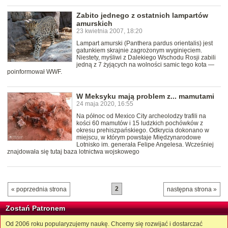
Zabito jednego z ostatnich lampartów
amurskich
23 kwietnia 2007, 18:20
Lampart amurski (Panthera pardus orientalis) jest
gatunkiem skrajnie zagrożonym wyginięciem.
Niestety, myśliwi z Dalekiego Wschodu Rosji zabili
jedną z 7 żyjących na wolności samic tego kota —
poinformował WWF.
W Meksyku mają problem z... mamutami
24 maja 2020, 16:55
Na północ od Mexico City archeolodzy trafili na
kości 60 mamutów i 15 ludzkich pochówków z
okresu prehiszpańskiego. Odkrycia dokonano w
miejscu, w którym powstaje Międzynarodowe
Lotnisko im. generała Felipe Angelesa. Wcześniej
znajdowała się tutaj baza lotnictwa wojskowego
2
« poprzednia strona
następna strona »
Zostań Patronem
Od 2006 roku popularyzujemy naukę. Chcemy się rozwijać i dostarczać