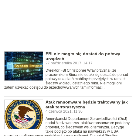
FBI nie mogło się dostać do połowy
urządzeń
27 października 2017, 14:17
Dyrektor FBI Christopher Wray przyznał, że
pracownikom Biura nie udało się dostać do ponad
połowy urządzeń mobilnych przejętych w ramach
śledztw w ciągu ostatniego roku. Nie mogli oni
zatem uzyskać dostępu do przechowywanych tam informacji.
Atak ransomware będzie traktowany jak
atak terrorystyczny
4 czerwca 2021, 11:30
Amerykański Departament Sprawiedliwości (DoJ)
nadał śledztwom ws. ataków ransomware podobny
priorytet, co śledztwom ws. o terroryzm. Decyzje
takie podjęto po ataku na największy w USA
rurociąg z rafinowanym produktami z ropy naftowej, Colonial Pipeline.