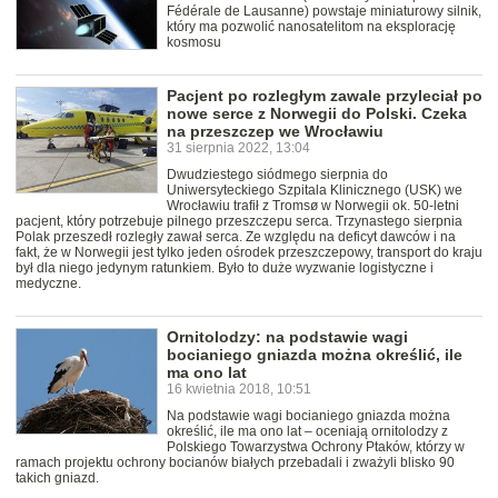
Fédérale de Lausanne) powstaje miniaturowy silnik,
który ma pozwolić nanosatelitom na eksplorację
kosmosu
Pacjent po rozległym zawale przyleciał po
nowe serce z Norwegii do Polski. Czeka
na przeszczep we Wrocławiu
31 sierpnia 2022, 13:04
Dwudziestego siódmego sierpnia do
Uniwersyteckiego Szpitala Klinicznego (USK) we
Wrocławiu trafił z Tromsø w Norwegii ok. 50-letni
pacjent, który potrzebuje pilnego przeszczepu serca. Trzynastego sierpnia
Polak przeszedł rozległy zawał serca. Ze względu na deficyt dawców i na
fakt, że w Norwegii jest tylko jeden ośrodek przeszczepowy, transport do kraju
był dla niego jedynym ratunkiem. Było to duże wyzwanie logistyczne i
medyczne.
Ornitolodzy: na podstawie wagi
bocianiego gniazda można określić, ile
ma ono lat
16 kwietnia 2018, 10:51
Na podstawie wagi bocianiego gniazda można
określić, ile ma ono lat – oceniają ornitolodzy z
Polskiego Towarzystwa Ochrony Ptaków, którzy w
ramach projektu ochrony bocianów białych przebadali i zważyli blisko 90
takich gniazd.