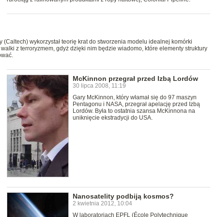
gy (Caltech) wykorzystał teorię krat do stworzenia modelu idealnej komórki
 walki z terroryzmem, gdyż dzięki nim będzie wiadomo, które elementy struktury
ować.
McKinnon przegrał przed Izbą Lordów
30 lipca 2008, 11:19
Gary McKinnon, który włamał się do 97 maszyn
Pentagonu i NASA, przegrał apelację przed Izbą
Lordów. Była to ostatnia szansa McKinnona na
uniknięcie ekstradycji do USA.
Nanosatelity podbiją kosmos?
2 kwietnia 2012, 10:04
W laboratoriach EPFL (École Polytechnique