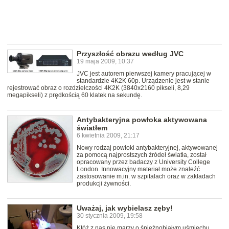
Przyszłość obrazu według JVC
19 maja 2009, 10:37
JVC jest autorem pierwszej kamery pracującej w
standardzie 4K2K 60p. Urządzenie jest w stanie
rejestrować obraz o rozdzielczości 4K2K (3840x2160 pikseli, 8,29
megapikseli) z prędkością 60 klatek na sekundę.
Antybakteryjna powłoka aktywowana
światłem
6 kwietnia 2009, 21:17
Nowy rodzaj powłoki antybakteryjnej, aktywowanej
za pomocą najprostszych źródeł światła, został
opracowany przez badaczy z University College
London. Innowacyjny materiał może znaleźć
zastosowanie m.in. w szpitalach oraz w zakładach
produkcji żywności.
Uważaj, jak wybielasz zęby!
30 stycznia 2009, 19:58
Któż z nas nie marzy o śnieżnobiałym uśmiechu