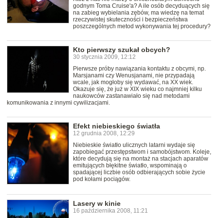
godnym Toma Cruise'a? A ile osób decyduących się
na zabieg wybielania zębów, ma wiedzę na temat
rzeczywistej skuteczności i bezpieczeństwa
poszczególnych metod wykonywania tej procedury?
Kto pierwszy szukał obcych?
30 stycznia 2009, 12:12
Pierwsze próby nawiązania kontaktu z obcymi, np.
Marsjanami czy Wenusjanami, nie przypadają
wcale, jak mogłoby się wydawać, na XX wiek.
Okazuje się, że już w XIX wieku co najmniej kilku
naukowców zastanawiało się nad metodami
komunikowania z innymi cywilizacjami.
Efekt niebieskiego światła
12 grudnia 2008, 12:29
Niebieskie światło ulicznych latarni wydaje się
zapobiegać przestępstwom i samobójstwom. Koleje,
które decydują się na montaż na stacjach aparatów
emitujących błękitne światło, wspominają o
spadającej liczbie osób odbierających sobie życie
pod kołami pociągów.
Lasery w kinie
16 października 2008, 11:21