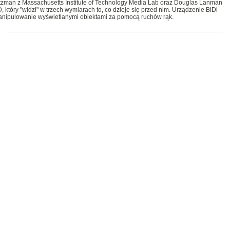
tzman z Massachusetts Institute of Technology Media Lab oraz Douglas Lanman
, który "widzi" w trzech wymiarach to, co dzieje się przed nim. Urządzenie BiDi
manipulowanie wyświetlanymi obiektami za pomocą ruchów rąk.