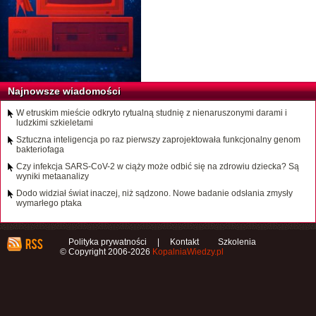
Najnowsze wiadomości
W etruskim mieście odkryto rytualną studnię z nienaruszonymi darami i
ludzkimi szkieletami
Sztuczna inteligencja po raz pierwszy zaprojektowała funkcjonalny genom
bakteriofaga
Czy infekcja SARS-CoV-2 w ciąży może odbić się na zdrowiu dziecka? Są
wyniki metaanalizy
Dodo widział świat inaczej, niż sądzono. Nowe badanie odsłania zmysły
wymarłego ptaka
Polityka prywatności
|
Kontakt
Szkolenia
© Copyright 2006-2026
KopalniaWiedzy.pl