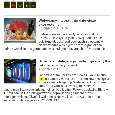
Wpływamy na ostatnie dziewicze
ekosystemy
2 sierpnia 2011, 16:48
Ludzie coraz mocniej wpływają na ostatnie
dziewicze ekosystemy na naszej planecie - te,
położone głęboko pod powierzchnią oceanów.
Nasza wiedza o nich jest bardzo ograniczona,
jednak wszelkie dostępne dane wskazują na olbrzymią bioróżnorodność
Sztuczna inteligencja zastępuje nie tylko
robotników fizycznych
4 stycznia 2017, 13:37
Japońska firma ubezpieczeniowa Fukoku Mutual
Life
Insurance zwolniła 34 pracowników i zastąpiła
ich sztuczną inteligencją Watson Explorer. Klienci
firmy będą załatwiali kwestię roszczeń z
algorytmami sztucznej inteligencji, a nie z ludźmi. Fukoku zapłaciła IBM-owi
1,7 miliona USD za przygotowanie odpowiedniego mechanizmu i
udostępnienie możliwości Watsona, a roczny koszt korzystania z usług
superkomputera wyniesie 128 000 USD