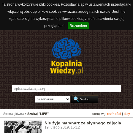
Ta strona wykorzystuje pliki cookies. Pozostawiając w ustawieniach przeglądarki
włączoną obsługę plików cookies wyrażasz zgodę na ich użycie. Jeśli nie
zgadzasz się na wykorzystanie plików cookies, zmień ustawienia swojej
przeglądarki.
Rozumiem
Strona główna
>
Szukaj "LIFE"
sortuj wg:
trafności
|
daty
Nie żyje marynarz ze słynnego zdjęcia
19 lutego 2019, 15:12