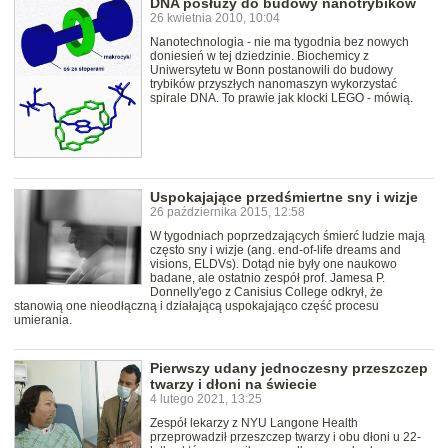
DNA posłuży do budowy nanotrybików
26 kwietnia 2010, 10:04
Nanotechnologia - nie ma tygodnia bez nowych
doniesień w tej dziedzinie. Biochemicy z
Uniwersytetu w Bonn postanowili do budowy
trybików przyszłych nanomaszyn wykorzystać
spirale DNA. To prawie jak klocki LEGO - mówią.
Uspokajające przedśmiertne sny i wizje
26 października 2015, 12:58
W tygodniach poprzedzających śmierć ludzie mają
często sny i wizje (ang. end-of-life dreams and
visions, ELDVs). Dotąd nie były one naukowo
badane, ale ostatnio zespół prof. Jamesa P.
Donnelly'ego z Canisius College odkrył, że
stanowią one nieodłączną i działającą uspokajająco część procesu
umierania.
Pierwszy udany jednoczesny przeszczep
twarzy i dłoni na świecie
4 lutego 2021, 13:25
Zespół lekarzy z NYU Langone Health
przeprowadził przeszczep twarzy i obu dłoni u 22-