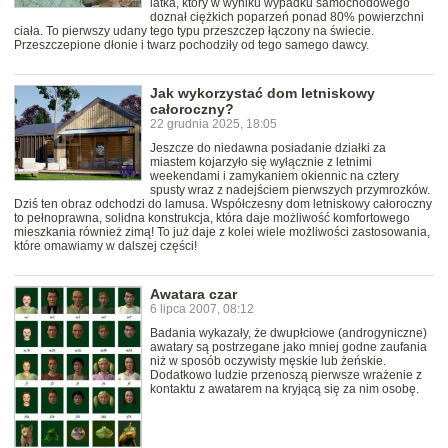
latka, który w wyniku wypadku samochodowego
doznał ciężkich poparzeń ponad 80% powierzchni
ciała. To pierwszy udany tego typu przeszczep łączony na świecie.
Przeszczepione dłonie i twarz pochodziły od tego samego dawcy.
Jak wykorzystać dom letniskowy
całoroczny?
22 grudnia 2025, 18:05
Jeszcze do niedawna posiadanie działki za
miastem kojarzyło się wyłącznie z letnimi
weekendami i zamykaniem okiennic na cztery
spusty wraz z nadejściem pierwszych przymrozków.
Dziś ten obraz odchodzi do lamusa. Współczesny dom letniskowy całoroczny
to pełnoprawna, solidna konstrukcja, która daje możliwość komfortowego
mieszkania również zimą! To już daje z kolei wiele możliwości zastosowania,
które omawiamy w dalszej części!
Awatara czar
6 lipca 2007, 08:12
Badania wykazały, że dwupłciowe (androgyniczne)
awatary są postrzegane jako mniej godne zaufania
niż w sposób oczywisty męskie lub żeńskie.
Dodatkowo ludzie przenoszą pierwsze wrażenie z
kontaktu z awatarem na kryjącą się za nim osobę.