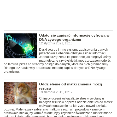
Udało się zapisać informację cyfrową w
DNA żywego organizmu
12 stycznia 2021, 11:13
Dyski twarde i inne systemy zapisywania danych
przechowują obecnie olbrzymią ilość informacji.
Jednak urządzenia te, podobnie jak niegdyś taśmy
magnetyczne czy dyskietki, mogą z czasem odejść
do lamusa przez co stracimy dostęp do danych, które na nich gromadzimy.
Dlatego też naukowcy opracowali metodę zapisu danych w DNA żywego
organizmu.
Oddzielenie od matki zmienia mózg
rezusa
19 sierpnia 2011, 12:12
Chińscy uczeni wykazali, że stres wywołany u
młodych rezusów poprzez oddzielenie ich od matek
wpływał negatywnie na ich życie nawet trzy lata
później. Małe rezusy zabierano matkom z różnych powodów - samicom
brakowało mleka, by karmić młode, były zbyt niedoświadczone lub też młode
były zbyt słabe albo panowały bardzo niekorzystne warunki pogodowe.