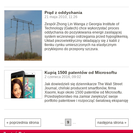
Prąd z oddychania
21 maja 2010, 11:26
Zespół Zhong Lin Wanga z Georgia Institute of
Technology (Gatech) chce wykorzystać proces
oddychania do pozyskiwania energii zasilającej
system wczesnego ostrzegania przed hypoglikemią.
Układ piezoelektryczny składający się z kabli z
tlenku cynku umieszczonych na elastycznym
przyklejono do przepony szczura.
Kupią 1500 patentów od Microsoftu
2 czerwca 2016, 09:02
Jak dowiedzieli się dziennikarze The Wall Street
Journal, chiński producent smartfonów, firma
Xiaomi, kupi około 1500 patentów od Microsoftu.
Przedsiębiorstwo ma zamiar zwiększyć swoje
portfolio patentowe i rozpocząć światową ekspansję
…
9
…
« poprzednia strona
następna strona »