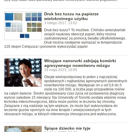
Druk bez tuszu na papierze
wielokrotnego użytku
3 lutego 2017, 13:02
Druk bez tuszu? To możliwe. Chińsko-amerykański
zespół naukowy stworzył papier, który można
zadrukowywać za pomocą światła ultrafioletowego.
Druk można następnie wymazać w temperaturze
120 stopni Celsjusza i ponownie wykorzystać papier
Wirujące nanorurki zabijają komórki
agresywnego nowotworu mózgu
19 maja 2023, 10:05
Glejak wielopostaciowy to jeden z najczęściej
spotykanych i najbardziej agresywnych pierwotnych
nowotworów mózgu. Występuje on u od 0,6 do 5
osób na 100 000, a liczba jego przypadków rośnie
na całym świecie. Średni spodziewany czas życia od postawienia diagnozy
wynosi zaledwie 15 miesięcy. Na University of Toronto postała właśnie nowa
technika mikrochirurgiczna, która może pomóc w leczeniu tej choroby.
Związane z nią nadzieje są tym większe, że może być wykorzystana do
leczenie guzów opornych na inne terapie i umiejscowionych w tych
obszarach mózgu, w których interwencja chirurgiczna jest wykluczona.
Śpiące dziecko nie tyje