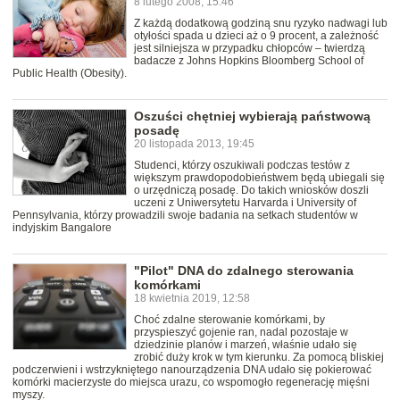
8 lutego 2008, 15:46
Z każdą dodatkową godziną snu ryzyko nadwagi lub
otyłości spada u dzieci aż o 9 procent, a zależność
jest silniejsza w przypadku chłopców – twierdzą
badacze z Johns Hopkins Bloomberg School of
Public Health (Obesity).
Oszuści chętniej wybierają państwową
posadę
20 listopada 2013, 19:45
Studenci, którzy oszukiwali podczas testów z
większym prawdopodobieństwem będą ubiegali się
o urzędniczą posadę. Do takich wniosków doszli
uczeni z Uniwersytetu Harvarda i University of
Pennsylvania, którzy prowadzili swoje badania na setkach studentów w
indyjskim Bangalore
"Pilot" DNA do zdalnego sterowania
komórkami
18 kwietnia 2019, 12:58
Choć zdalne sterowanie komórkami, by
przyspieszyć gojenie ran, nadal pozostaje w
dziedzinie planów i marzeń, właśnie udało się
zrobić duży krok w tym kierunku. Za pomocą bliskiej
podczerwieni i wstrzykniętego nanourządzenia DNA udało się pokierować
komórki macierzyste do miejsca urazu, co wspomogło regenerację mięśni
myszy.