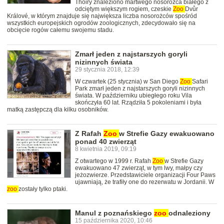
Thoiry znaleziono martwego nosorożca białego z
odciętym większym rogiem, czeskie
Zoo
Dvůr
Králové, w którym znajduje się największa liczba nosorożców spośród
wszystkich europejskich ogrodów zoologicznych, zdecydowało się na
obcięcie rogów całemu swojemu stadu.
Zmarł jeden z najstarszych goryli
nizinnych świata
29 stycznia 2018, 12:39
W czwartek (25 stycznia) w San Diego
Zoo
Safari
Park zmarł jeden z najstarszych goryli nizinnych
świata. W październiku ubiegłego roku Vila
skończyła 60 lat. Rządziła 5 pokoleniami i była
matką zastępczą dla kilku osobników.
Z Rafah
Zoo
w Strefie Gazy ewakuowano
ponad 40 zwierząt
8 kwietnia 2019, 09:19
Z otwartego w 1999 r. Rafah
Zoo
w Strefie Gazy
ewakuowano 47 zwierząt, w tym lwy, małpy czy
jeżozwierze. Przedstawiciele organizacji Four Paws
ujawniają, że trafiły one do rezerwatu w Jordanii. W
zoo
zostały tylko ptaki.
Manul z poznańskiego
zoo
odnaleziony
15 października 2020, 10:46