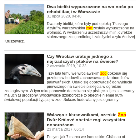
Dwa bieliki wypuszczone na wolność po
rehabilitacji w Warszawie
31 lipca 2020, 04:40
Dwa orły bieliki, które były pod opieką "Ptasiego
Azylu" w warszawskim
zoo
zostały wypuszczone na
wolność. W wydarzeniu uczestniczył m.in. dyrektor
stołecznego zoo, ornitolog i założyciel azylu Andrzej
Kruszewicz.
Czy Wrocław uratuje jednego z
najrzadszych ptaków na świecie?
2 września 2019, 10:33
Trzy lata temu we wrocławskim
zoo
dokonał się
przełom w hodowli zachowawczej dzioborożców
palawańskich. Udało się doprowadzić do wyklucia
pierwszego na świecie pisklęcia w ogrodzie
zoologicznym. W tym roku ponownie doczekano się pisklęcia i jest to czwarty
maluch tu urodzony. Wrocławskie dzioborożce to obecnie niemal 90%
światowej populacji żyjącej w zoo. Sukces hodowlany jest ogromny!
Walcząc z kłusownikami, czeskie
Zoo
Dvůr Králové obetnie rogi wszystkim
nosorożcom
23 marca 2017, 06:14
Po tym, jak 7 marca we francuskim Château of