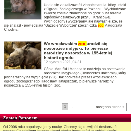
Udało się zlokalizować i złapać manula, który uciekł
z Ogrodu Zoologicznego w Poznaniu. Wychłodzone
zwierzę zostało znalezione po godz. 9 na terenie
ogródków działkowych przy ul. Krańcowej.
Wychłodzony i wyczerpany, ale najważniejsze, że
się znalazł - powiedziała "Gazecie Wyborczej" rzeczniczka
zoo
Małgorzata
Chodyła.
We wrocławskim
zoo
urodził się
nosorożec indyjski. To pierwsze
narodziny nosorożca w 155-letniej
historii ogrodu
12 stycznia 2021, 04:31
Córka Maruški i Manasa to nadzieja na przetrwanie
nosorożca indyjskiego (Rhinoceros unicornis), który
jest narażony na wyginięcie (VU). Jak podkreśla prezes wrocławskiego
ogrodu zoologicznego Radosław Ratajszczak, to pierwsze narodziny
nosorożca w 155-letniej historii zoo.
1
…
następna strona »
Zostań Patronem
Od 2006 roku popularyzujemy naukę. Chcemy się rozwijać i dostarczać