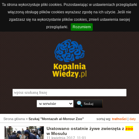
Ta strona wykorzystuje pliki cookies. Pozostawiając w ustawieniach przeglądarki
włączoną obsługę plików cookies wyrażasz zgodę na ich użycie. Jeśli nie
zgadzasz się na wykorzystanie plików cookies, zmień ustawienia swojej
przeglądarki.
Rozumiem
Strona główna
>
Szukaj "Montazah al-Morour Zoo"
sortuj wg:
trafności
|
daty
Uratowano ostatnie żywe zwierzęta z
zoo
w Mosulu
11 kwietnia 2017, 11:01