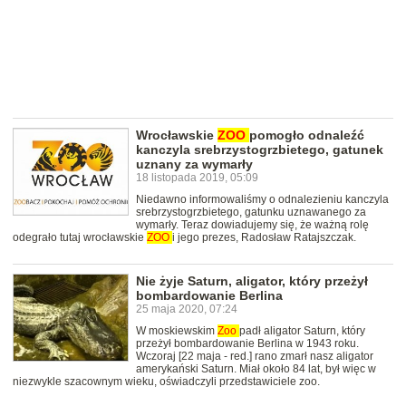
Wrocławskie
ZOO
pomogło odnaleźć
kanczyla srebrzystogrzbietego, gatunek
uznany za wymarły
18 listopada 2019, 05:09
Niedawno informowaliśmy o odnalezieniu kanczyla
srebrzystogrzbietego, gatunku uznawanego za
wymarły. Teraz dowiadujemy się, że ważną rolę
odegrało tutaj wrocławskie
ZOO
i jego prezes, Radosław Ratajszczak.
Nie żyje Saturn, aligator, który przeżył
bombardowanie Berlina
25 maja 2020, 07:24
W moskiewskim
Zoo
padł aligator Saturn, który
przeżył bombardowanie Berlina w 1943 roku.
Wczoraj [22 maja - red.] rano zmarł nasz aligator
amerykański Saturn. Miał około 84 lat, był więc w
niezwykle szacownym wieku, oświadczyli przedstawiciele zoo.