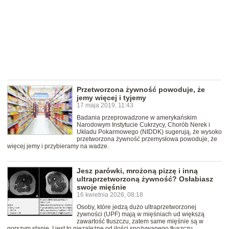
Przetworzona żywność powoduje, że
jemy więcej i tyjemy
17 maja 2019, 11:43
Badania przeprowadzone w amerykańskim
Narodowym Instytucie Cukrzycy, Chorób Nerek i
Układu Pokarmowego (NIDDK) sugerują, że wysoko
przetworzona żywność przemysłowa powoduje, że
więcej jemy i przybieramy na wadze.
Jesz parówki, mrożoną pizzę i inną
ultraprzetworzoną żywność? Osłabiasz
swoje mięśnie
16 kwietnia 2026, 08:18
Osoby, które jedzą dużo ultraprzetworzonej
żywności (UPF) mają w mięśniach ud większą
zawartość tłuszczu, zatem same mięśnie są w
gorszym stanie. I jest to niezależne od ilości spożywanego tłuszczu,