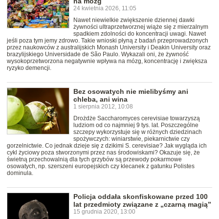
na mózg
24 kwietnia 2026, 11:05
Nawet niewielkie zwiększenie dziennej dawki
żywności ultraprzetworznej wiąże się z mierzalnym
spadkiem zdolności do koncentracji uwagi. Nawet
jeśli poza tym jemy zdrowo. Takie wnioski płyną z badań przeprowadzonych
przez naukowców z australijskich Monash University i Deakin University oraz
brazylijskiego Universidade de São Paulo. Wykazali oni, że żywność
wysokoprzetworzona negatywnie wpływa na mózg, koncentrację i zwiększa
ryzyko demencji.
Bez osowatych nie mielibyśmy ani
chleba, ani wina
1 sierpnia 2012, 10:08
Drożdże Saccharomyces cerevisiae towarzyszą
ludziom od co najmniej 9 tys. lat. Poszczególne
szczepy wykorzystuje się w różnych dziedzinach
spożywczych: winiarstwie, piekarnictwie czy
gorzelnictwie. Co jednak dzieje się z dzikimi S. cerevisiae? Jak wygląda ich
cykl życiowy poza stworzonymi przez nas środowiskami? Okazuje się, że
świetną przechowalnią dla tych grzybów są przewody pokarmowe
osowatych, np. szerszeni europejskich czy klecanek z gatunku Polistes
dominula.
Policja oddała skonfiskowane przed 100
lat przedmioty związane z „czarną magią”
15 grudnia 2020, 13:00