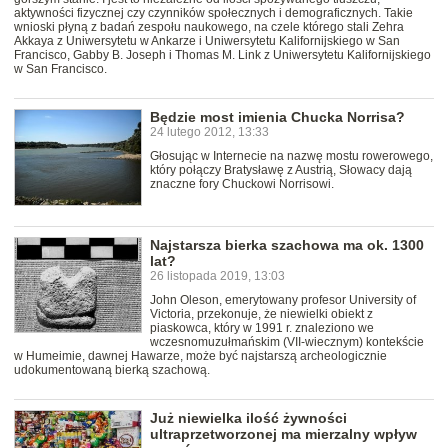
aktywności fizycznej czy czynników społecznych i demograficznych. Takie
wnioski płyną z badań zespołu naukowego, na czele którego stali Zehra
Akkaya z Uniwersytetu w Ankarze i Uniwersytetu Kalifornijskiego w San
Francisco, Gabby B. Joseph i Thomas M. Link z Uniwersytetu Kalifornijskiego
w San Francisco.
Będzie most imienia Chucka Norrisa?
24 lutego 2012, 13:33
Głosując w Internecie na nazwę mostu rowerowego,
który połączy Bratysławę z Austrią, Słowacy dają
znaczne fory Chuckowi Norrisowi.
Najstarsza bierka szachowa ma ok. 1300
lat?
26 listopada 2019, 13:03
John Oleson, emerytowany profesor University of
Victoria, przekonuje, że niewielki obiekt z
piaskowca, który w 1991 r. znaleziono we
wczesnomuzułmańskim (VII-wiecznym) kontekście
w Humeimie, dawnej Hawarze, może być najstarszą archeologicznie
udokumentowaną bierką szachową.
Już niewielka ilość żywności
ultraprzetworzonej ma mierzalny wpływ