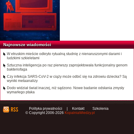
Najnowsze wiadomości
W etruskim mieście odkryto rytualną studnię z nienaruszonymi darami i
ludzkimi szkieletami
Sztuczna inteligencja po raz pierwszy zaprojektowała funkcjonalny genom
bakteriofaga
Czy infekcja SARS-CoV-2 w ciąży może odbić się na zdrowiu dziecka? Są
wyniki metaanalizy
Dodo widział świat inaczej, niż sądzono. Nowe badanie odsłania zmysły
wymarłego ptaka
Polityka prywatności
|
Kontakt
Szkolenia
© Copyright 2006-2026
KopalniaWiedzy.pl