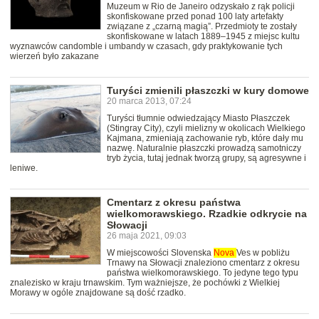
Muzeum w Rio de Janeiro odzyskało z rąk policji
skonfiskowane przed ponad 100 laty artefakty
związane z „czarną magią”. Przedmioty te zostały
skonfiskowane w latach 1889–1945 z miejsc kultu
wyznawców candomble i umbandy w czasach, gdy praktykowanie tych
wierzeń było zakazane
Turyści zmienili płaszczki w kury domowe
20 marca 2013, 07:24
Turyści tłumnie odwiedzający Miasto Płaszczek
(Stingray City), czyli mielizny w okolicach Wielkiego
Kajmana, zmieniają zachowanie ryb, które dały mu
nazwę. Naturalnie płaszczki prowadzą samotniczy
tryb życia, tutaj jednak tworzą grupy, są agresywne i
leniwe.
Cmentarz z okresu państwa
wielkomorawskiego. Rzadkie odkrycie na
Słowacji
26 maja 2021, 09:03
W miejscowości Slovenska
Nova
Ves w pobliżu
Trnawy na Słowacji znaleziono cmentarz z okresu
państwa wielkomorawskiego. To jedyne tego typu
znalezisko w kraju trnawskim. Tym ważniejsze, że pochówki z Wielkiej
Morawy w ogóle znajdowane są dość rzadko.