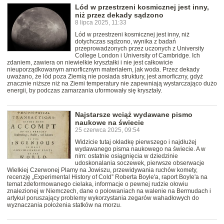
Lód w przestrzeni kosmicznej jest inny,
niż przez dekady sądzono
8 lipca 2025, 11:33
Lód w przestrzeni kosmicznej jest inny, niż
dotychczas sądzono, wynika z badań
przeprowadzonych przez uczonych z University
College London i University of Cambridge. Ich
zdaniem, zawiera on niewielkie kryształki i nie jest całkowicie
nieuporządkowanym amorficznym materiałem, jak woda. Przez dekady
uważano, że lód poza Ziemią nie posiada struktury, jest amorficzny, gdyż
znacznie niższe niż na Ziemi temperatury nie zapewniają wystarczająco dużo
energii, by podczas zamarzania uformowały się kryształy.
Najstarsze wciąż wydawane pismo
naukowe na świecie
25 czerwca 2025, 09:54
Widzicie tutaj okładkę pierwszego i najdłużej
wydawanego pisma naukowego na świecie. A w
nim: ostatnie osiągnięcia w dziedzinie
udoskonalania soczewek, pierwsze obserwacje
Wielkiej Czerwonej Plamy na Jowiszu, przewidywania ruchów komety,
recenzję „Experimental History of Cold” Roberta Boyle'a, raport Boyle'a na
temat zdeformowanego cielaka, informacje o pewnej rudzie ołowiu
znalezionej w Niemczech, dane o polowaniach na walenie na Bermudach i
artykuł poruszający problemy wykorzystania zegarów wahadłowych do
wyznaczania położenia statków na morzu.