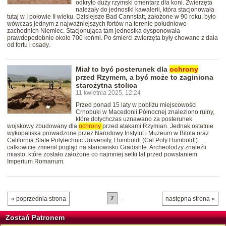
odkryto duży rzymski cmentarz dla koni. Zwierzęta
należały do jednostki kawalerii, która stacjonowała
tutaj w I połowie II wieku. Dzisiejsze Bad Cannstatt, założone w 90 roku, było
wówczas jednym z najważniejszych fortów na terenie południowo-
zachodnich Niemiec. Stacjonująca tam jednostka dysponowała
prawdopodobnie około 700 końmi. Po śmierci zwierzęta były chowane z dala
od fortu i osady.
Miał to być posterunek dla
ochrony
przed Rzymem, a być może to zaginiona
starożytna stolica
11 kwietnia 2025, 12:24
Przed ponad 15 laty w pobliżu miejscowości
Crnobuki w Macedonii Północnej znaleziono ruiny,
które dotychczas uznawano za posterunek
wojskowy zbudowany dla
ochrony
przed atakami Rzymian. Jednak ostatnie
wykopaliska prowadzone przez Narodowy Instytut i Muzeum w Bitola oraz
California State Polytechnic University, Humboldt (Cal Poly Humboldt)
całkowicie zmienił pogląd na stanowisko Gradishte. Archeolodzy znaleźli
miasto, które zostało założone co najmniej setki lat przed powstaniem
Imperium Romanum.
7
…
« poprzednia strona
następna strona »
Zostań Patronem