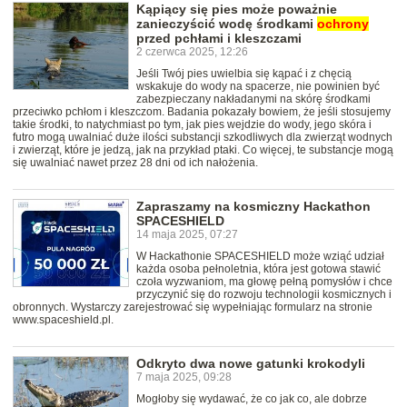
Kąpiący się pies może poważnie
zanieczyścić wodę środkami
ochrony
przed pchłami i kleszczami
2 czerwca 2025, 12:26
Jeśli Twój pies uwielbia się kąpać i z chęcią
wskakuje do wody na spacerze, nie powinien być
zabezpieczany nakładanymi na skórę środkami
przeciwko pchłom i kleszczom. Badania pokazały bowiem, że jeśli stosujemy
takie środki, to natychmiast po tym, jak pies wejdzie do wody, jego skóra i
futro mogą uwalniać duże ilości substancji szkodliwych dla zwierząt wodnych
i zwierząt, które je jedzą, jak na przykład ptaki. Co więcej, te substancje mogą
się uwalniać nawet przez 28 dni od ich nałożenia.
Zapraszamy na kosmiczny Hackathon
SPACESHIELD
14 maja 2025, 07:27
W Hackathonie SPACESHIELD może wziąć udział
każda osoba pełnoletnia, która jest gotowa stawić
czoła wyzwaniom, ma głowę pełną pomysłów i chce
przyczynić się do rozwoju technologii kosmicznych i
obronnych. Wystarczy zarejestrować się wypełniając formularz na stronie
www.spaceshield.pl.
Odkryto dwa nowe gatunki krokodyli
7 maja 2025, 09:28
Mogłoby się wydawać, że co jak co, ale dobrze