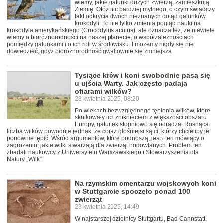
wiemy, jakie gatunki dużych zwierząt zamieszkują
Ziemię. Otóż nic bardziej mylnego, o czym świadczy
fakt odkrycia dwóch nieznanych dotąd gatunków
krokodyli. To nie tylko zmienia pogląd nauki na
krokodyla amerykańskiego (Crocodylus acutus), ale oznacza też, że niewiele
wiemy o bioróżnorodności na naszej planecie, o współzależnościach
pomiędzy gatunkami i o ich roli w środowisku. I możemy nigdy się nie
dowiedzieć, gdyż bioróżnorodność gwałtownie się zmniejsza
Tysiące krów i koni swobodnie pasą się
u ujścia Warty. Jak często padają
ofiarami wilków?
28 kwietnia 2025, 08:20
Po wiekach bezwzględnego tępienia wilków, które
skutkowały ich zniknięciem z większości obszaru
Europy, gatunek stopniowo się odradza. Rosnąca
liczba wilków powoduje jednak, że coraz głośniejsi są ci, którzy chcieliby je
ponownie tępić. Wśród argumentów, które podnoszą, jest i ten mówiący o
zagrożeniu, jakie wilki stwarzają dla zwierząt hodowlanych. Problem ten
zbadali naukowcy z Uniwersytetu Warszawskiego i Stowarzyszenia dla
Natury „Wilk”.
Na rzymskim cmentarzu wojskowych koni
w Stuttgarcie spoczęło ponad 100
zwierząt
23 kwietnia 2025, 14:49
W najstarszej dzielnicy Stuttgartu, Bad Cannstatt,