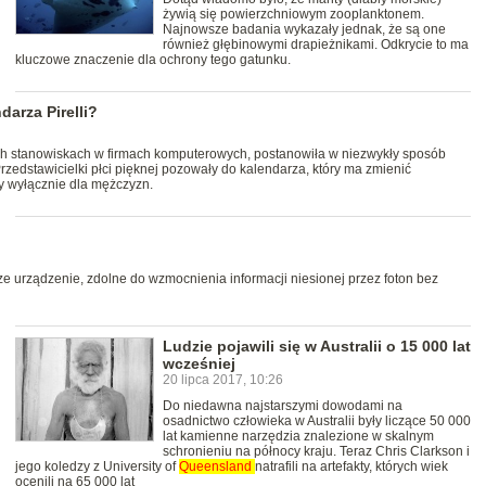
żywią się powierzchniowym zooplanktonem.
Najnowsze badania wykazały jednak, że są one
również głębinowymi drapieżnikami. Odkrycie to ma
kluczowe znaczenie dla ochrony tego gatunku.
darza Pirelli?
ych stanowiskach w firmach komputerowych, postanowiła w niezwykły sposób
Przedstawicielki płci pięknej pozowały do kalendarza, który ma zmienić
y wyłącznie dla mężczyzn.
wsze urządzenie, zdolne do wzmocnienia informacji niesionej przez foton bez
Ludzie pojawili się w Australii o 15 000 lat
wcześniej
20 lipca 2017, 10:26
Do niedawna najstarszymi dowodami na
osadnictwo człowieka w Australii były liczące 50 000
lat kamienne narzędzia znalezione w skalnym
schronieniu na północy kraju. Teraz Chris Clarkson i
jego koledzy z University of
Queensland
natrafili na artefakty, których wiek
ocenili na 65 000 lat