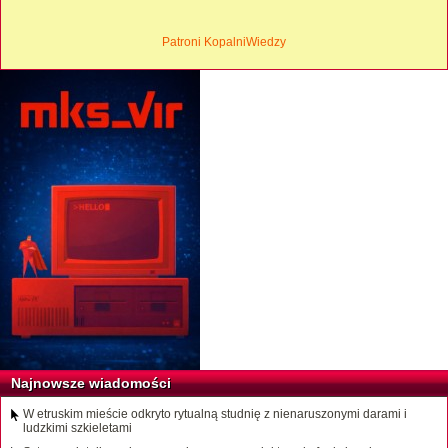
Patroni KopalniWiedzy
Najnowsze wiadomości
W etruskim mieście odkryto rytualną studnię z nienaruszonymi darami i
ludzkimi szkieletami