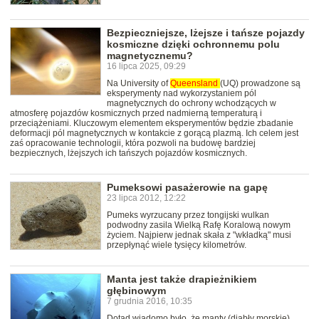
Bezpieczniejsze, lżejsze i tańsze pojazdy
kosmiczne dzięki ochronnemu polu
magnetycznemu?
16 lipca 2025, 09:29
Na University of
Queensland
(UQ) prowadzone są
eksperymenty nad wykorzystaniem pól
magnetycznych do ochrony wchodzących w
atmosferę pojazdów kosmicznych przed nadmierną temperaturą i
przeciążeniami. Kluczowym elementem eksperymentów będzie zbadanie
deformacji pól magnetycznych w kontakcie z gorącą plazmą. Ich celem jest
zaś opracowanie technologii, która pozwoli na budowę bardziej
bezpiecznych, lżejszych ich tańszych pojazdów kosmicznych.
Pumeksowi pasażerowie na gapę
23 lipca 2012, 12:22
Pumeks wyrzucany przez tongijski wulkan
podwodny zasila Wielką Rafę Koralową nowym
życiem. Najpierw jednak skała z "wkładką" musi
przepłynąć wiele tysięcy kilometrów.
Manta jest także drapieżnikiem
głębinowym
7 grudnia 2016, 10:35
Dotąd wiadomo było, że manty (diabły morskie)