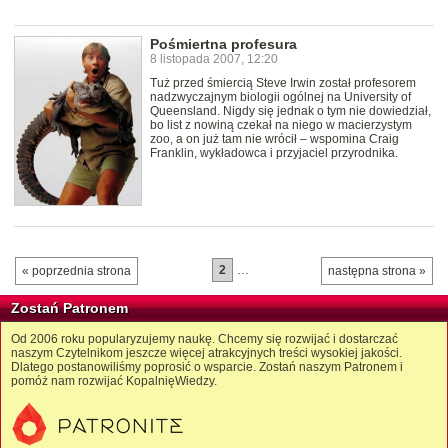
Pośmiertna profesura
8 listopada 2007, 12:20
Tuż przed śmiercią Steve Irwin został profesorem
nadzwyczajnym biologii ogólnej na University of
Queensland. Nigdy się jednak o tym nie dowiedział,
bo list z nowiną czekał na niego w macierzystym
zoo, a on już tam nie wrócił – wspomina Craig
Franklin, wykładowca i przyjaciel przyrodnika.
2
…
« poprzednia strona
następna strona »
Zostań Patronem
Od 2006 roku popularyzujemy naukę. Chcemy się rozwijać i dostarczać
naszym Czytelnikom jeszcze więcej atrakcyjnych treści wysokiej jakości.
Dlatego postanowiliśmy poprosić o wsparcie. Zostań naszym Patronem i
pomóż nam rozwijać KopalnięWiedzy.