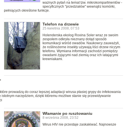
ważnych pytań na temat tzw. mikrokompartmentów -
specyficznych "przedziałów" wewnątrz komórki,
pełniących określone funkcje.
Telefon na drzewie
25 kwietnia 2008, 07:53
Holenderska ekolog Roxina Soler wraz ze swoim
zespołem odkryła nieznany dotąd sposób
komunikacji wśród owadów. Naukowcy zauważyli,
że roślinożerne insekty używają liści drzew niczym
telefonu. Wymiana informacji zachodzi pomiędzy
owadami żyjącymi nad ziemią oraz ich latającymi
krewniakami.
"
óre prowadzą do coraz lepszej adaptacji wirusa ptasiej grypy do infekowania
ę istotnym narzędziem, dzięki któremu możliwe stanie się przewidywanie
y.
Włamanie po rusztowaniu
8 września 2008, 23:52
Wirus HIV nie przestaje zaskakiwać. Najnowsze