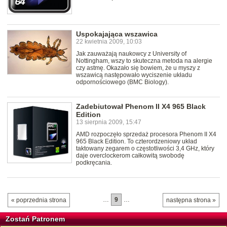
Uspokajająca wszawica
22 kwietnia 2009, 10:03
Jak zauważają naukowcy z University of
Nottingham, wszy to skuteczna metoda na alergie
czy astmę. Okazało się bowiem, że u myszy z
wszawicą następowało wyciszenie układu
odpornościowego (BMC Biology).
Zadebiutował Phenom II X4 965 Black
Edition
13 sierpnia 2009, 15:47
AMD rozpoczęło sprzedaż procesora Phenom II X4
965 Black Edition. To czterordzeniowy układ
taktowany zegarem o częstotliwości 3,4 GHz, który
daje overclockerom całkowitą swobodę
podkręcania.
…
9
…
« poprzednia strona
następna strona »
Zostań Patronem