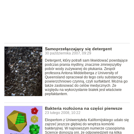
Samoprzełączający się detergent
30 października 2007, 09:29
Detergent, który potrafi sam likwidować powstające
podczas prania mydliny, znacznie zmniejszyłby
pobór wody zużywanej do płukania. Zespół
profesora Antona Middelberga z University of
Queensland opracował do tego celu substancję
powierzchniowo czynną, czyli surfaktant. Można go
także zastosować do celów medycznych. Ze
względu na wykorzystanie białek jest właściwie
pepfaktantem.
Bakteria rozłożona na części pierwsze
23 lutego 2008, 10:22
Ekspertom z Uniwersytetu Kalifornijskiego udało się
zajrzeć jeszcze głębiej do wnętrza komórki
bakteryjnej. W najnowszym numerze czasopisma
Science donoszą oni, że odpowiedzieli na kilka