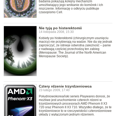
badania pokazują kolejny mechanizm
umożliwiający jego wnikanie do komórek i ich
niszczenie. Informację o odkryciu publikuje
czasopismo Cell.
Nie tyją po histerektomii
14 listopada 2008, 15:30
Kobiety po histerektomii (chirurgicznym usunięciu
macicy) nie przybierają na wadze. Nie da się jednak
zaprzeczyć, że istnieje odwrotna zależność – panie
z nadwagą częściej przechodzą ten zabieg
(Menopause: The Journal of the North American
Menopause Society).
Cztery rdzenie trzyrdzeniowca
23 lutego 2009, 17:40
Południowokoreański serwis Playwares donosi, że
możliwe jest uruchomienie czterech rdzeni w
trzyrdzeniowych procesorach AMD Phenom II X3
720 oraz Phenom II X3 710. Wszystko dlatego, że te
trzyrdzeniowce to w rzeczywistości czterordzeniowe
układy z wyłączonym jednym rdzeniem.