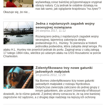
wyświetlają coraz bardziej przypominające oryginał
obrazy natury. Czy jednak te ostatnie działają na
nas tak samo, jak oglądanie krajobrazu "na żywo"?
Okazuje się, że nie...
Jedna z najstarszych zagadek wojny
secesyjnej rozwiązana
24 sierpnia 2017, 11:12
Rozwiązano jedną z najstarszych zagadek wojny
secesyjnej, tajemnicę zatonięcia okrętu
podwodnego H.L. Hunley. To pierwsza w historii
jednostka podwodna, która zatopiła okręt wroga. Po
ataku H.L. Hunley nie powrócił jednak do portu. Zaginął wraz z całą załogą
17 lutego 1864 roku, wkrótce po udanym ataku na USS Housatonic w porcie
Charleston.
Zidentyfikowano trzy nowe gatunki
jadowitych małpiatek
14 grudnia 2012, 12:29
Na Borneo zidentyfikowano trzy nowe gatunki
jadowitych małpiatek z rodzaju Nycticebus.
Dotychczas zwierzęta zaliczano do jednej grupy z
innym gatunkiem, ale uczeni University of Missouri
dowiedli, że to różne gatunki. Z jednej strony oznacza to, że są one bardziej
zagrożone niż sądzono, a z drugiej daje nadzieję na lepszą ich ochronę