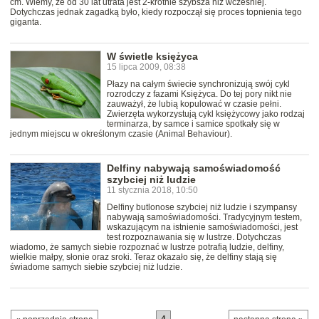
cm. Wiemy, że od 30 lat utrata jest 2-krotnie szybsza niż wcześniej.
Dotychczas jednak zagadką było, kiedy rozpoczął się proces topnienia tego
giganta.
W świetle księżyca
15 lipca 2009, 08:38
Płazy na całym świecie synchronizują swój cykl
rozrodczy z fazami Księżyca. Do tej pory nikt nie
zauważył, że lubią kopulować w czasie pełni.
Zwierzęta wykorzystują cykl księżycowy jako rodzaj
terminarza, by samce i samice spotkały się w
jednym miejscu w określonym czasie (Animal Behaviour).
Delfiny nabywają samoświadomość
szybciej niż ludzie
11 stycznia 2018, 10:50
Delfiny butlonose szybciej niż ludzie i szympansy
nabywają samoświadomości. Tradycyjnym testem,
wskazującym na istnienie samoświadomości, jest
test rozpoznawania się w lustrze. Dotychczas
wiadomo, że samych siebie rozpoznać w lustrze potrafią ludzie, delfiny,
wielkie małpy, słonie oraz sroki. Teraz okazało się, że delfiny stają się
świadome samych siebie szybciej niż ludzie.
4