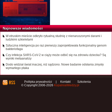
Najnowsze wiadomości
W etruskim mieście odkryto rytualną studnię z nienaruszonymi darami i
ludzkimi szkieletami
Sztuczna inteligencja po raz pierwszy zaprojektowała funkcjonalny genom
bakteriofaga
Czy infekcja SARS-CoV-2 w ciąży może odbić się na zdrowiu dziecka? Są
wyniki metaanalizy
Dodo widział świat inaczej, niż sądzono. Nowe badanie odsłania zmysły
wymarłego ptaka
Polityka prywatności
|
Kontakt
Szkolenia
© Copyright 2006-2026
KopalniaWiedzy.pl