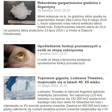
Rekordowa gargantuiczna gradzina z
Argentyny
30 kwietnia 2020, 18:14
Wiele wskazuje na to, że gradzina, która spadła na
argentyńskie miasto Villa Carlos Paz 8 lutego 2018
r., może ustanowić nowy rekord wielkości takich
bryłek lodu. Dotychczasowy rekord należy do 20,3-
cm gradziny, którą znaleziono 23 lipca 2010 r. w Vivian w Dakocie
Południowej.
Upośledzenie funkcji poznawczych u
osób ze stopą cukrzycową
7 grudnia 2015, 12:37
U osób ze stopą cukrzycową występuje
upośledzenie funkcji poznawczych.
Topnienie giganta, Lodowca Thwaites,
rozpoczęło się w latach 40. XX wieku
27 lutego 2024, 11:21
Lodowiec Thwaites to olbrzymi fragment lądolodu
Antarktydy Zachodniej. Ten najszerszy (120 km)
lodowiec na świecie ma 192 000 km2 powierzchni.
Każdego roku traci około 50 miliardów ton lodu i
odpowiada za 4% wzrostu poziomu oceanów. Zawiera on 483 000 km3 lodu i
gdyby całkowicie się roztopił światowy poziom oceanów zwiększyłby się o 65