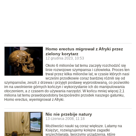
Homo erectus migrował z Afryki przez
zielony korytarz
12 grudnia 2023, 10:53
Około 6 milionów lat temu zaczęły rozchodzić się
linie rozwojowe szympansa i człowieka. Proces ten
trwał przez kilka milionów lat, w czasie których nasi
wcześni przodkowie coraz bardziej różnili się od
szympansów, zeszli z drzewa i przyjęli postawę wyprostowaną, co pozwoliło
im na uwolnienie górnych kończyn i wykorzystanie ich do manipulowania
otoczeniem, a z czasem do używania narzędzi. W końcu mniej więcej 2,1
miliona lat temu prawdopodobny bezpośredni przodek naszego gatunku,
Homo erectus, wyemigrował z Afryki.
Nic nie przebije natury
13 czerwca 2008, 11:18
Możliwości nauki są coraz większe. Latamy na
Księżyc, rozwiązujemy kolejne zagadki
wszechświata, tworzymy urządzenia, które