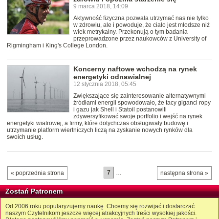
9 marca 2018, 14:09
Aktywność fizyczna pozwala utrzymać nas nie tylko
w zdrowiu, ale i powoduje, że ciało jest młodsze niż
wiek metrykalny. Przekonują o tym badania
przeprowadzone przez naukowców z University of
Rigmingham i King's College London.
Koncerny naftowe wchodzą na rynek
energetyki odnawialnej
12 stycznia 2018, 05:45
Zwiększające się zainteresowanie alternatywnymi
źródłami energii spowodowało, że tacy giganci ropy
i gazu jak Shell i Statoil postanowili
zdywersyfikować swoje portfolio i wejść na rynek
energetyki wiatrowej, a firmy, które dotychczas obsługiwały budowę i
utrzymanie platform wiertniczych liczą na zyskanie nowych rynków dla
swoich usług.
7
…
« poprzednia strona
następna strona »
Zostań Patronem
Od 2006 roku popularyzujemy naukę. Chcemy się rozwijać i dostarczać
naszym Czytelnikom jeszcze więcej atrakcyjnych treści wysokiej jakości.