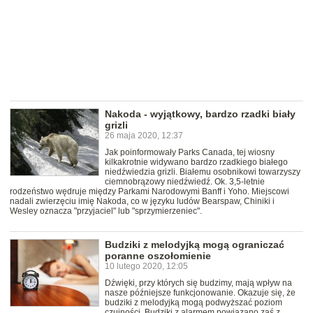
Nakoda - wyjątkowy, bardzo rzadki biały
grizli
26 maja 2020, 12:37
Jak poinformowały Parks Canada, tej wiosny
kilkakrotnie widywano bardzo rzadkiego białego
niedźwiedzia grizli. Białemu osobnikowi towarzyszy
ciemnobrązowy niedźwiedź. Ok. 3,5-letnie
rodzeństwo wędruje między Parkami Narodowymi Banff i Yoho. Miejscowi
nadali zwierzęciu imię Nakoda, co w języku ludów Bearspaw, Chiniki i
Wesley oznacza "przyjaciel" lub "sprzymierzeniec".
Budziki z melodyjką mogą ograniczać
poranne oszołomienie
10 lutego 2020, 12:05
Dźwięki, przy których się budzimy, mają wpływ na
nasze późniejsze funkcjonowanie. Okazuje się, że
budziki z melodyjką mogą podwyższać poziom
czujności. Budziki z alarmem powiązano zaś z