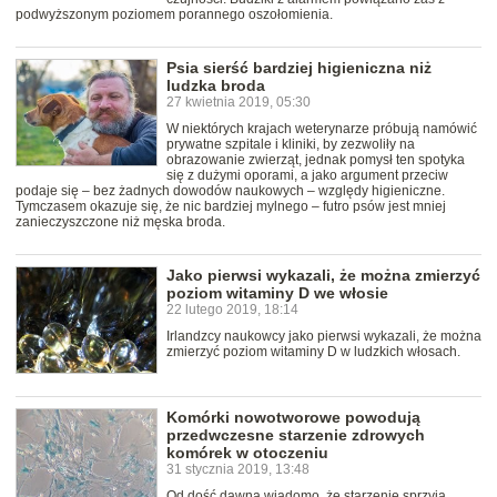
podwyższonym poziomem porannego oszołomienia.
Psia sierść bardziej higieniczna niż
ludzka broda
27 kwietnia 2019, 05:30
W niektórych krajach weterynarze próbują namówić
prywatne szpitale i kliniki, by zezwoliły na
obrazowanie zwierząt, jednak pomysł ten spotyka
się z dużymi oporami, a jako argument przeciw
podaje się – bez żadnych dowodów naukowych – względy higieniczne.
Tymczasem okazuje się, że nic bardziej mylnego – futro psów jest mniej
zanieczyszczone niż męska broda.
Jako pierwsi wykazali, że można zmierzyć
poziom witaminy D we włosie
22 lutego 2019, 18:14
Irlandzcy naukowcy jako pierwsi wykazali, że można
zmierzyć poziom witaminy D w ludzkich włosach.
Komórki nowotworowe powodują
przedwczesne starzenie zdrowych
komórek w otoczeniu
31 stycznia 2019, 13:48
Od dość dawna wiadomo, że starzenie sprzyja