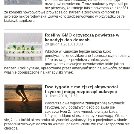
rozwojowi nowotworu. Teraz naukowcy wykazali po
raz pierwszy, że istnieje także odwrotna zależność i
że komórki nowotworowe prowadzą do starzenia zdrowych komórek ze
swojego mikrośrodowiska. Zjawisko to zaobserwowano w przypadku ostrej
białaczki szpikowej.
Rośliny GMO oczyszczą powietrze w
kanadyjskich domach
20 grudnia 2018, 10:30
Wkrótce w Kanadzie będzie można kupić
genetycznie zmodyfikowane fluorescencyjne rośliny,
które usuwają z powietrza zanieczyszczenia
powiązane z rozwojem nowotworów, takie jak np.
benzen. Rośliny takie, opracowane przez amerykańskich naukowców, zostały
właśnie dopuszczone na kanadyjski rynek.
Dwa tygodnie mniejszej aktywności
fizycznej mogą rozpocząć cukrzycę
31 lipca 2018, 11:51
Wystarczą dwa tygodnie zmniejszonej aktywności
fizycznej, by u podatnych osób pojawiła się
cukrzyca typu 2. Takie wnioski płyną za badań,
którym poddano starsze osoby z nadwagą. Okazało
się, że tak krótki okres braku aktywności wystarczył, by u pacjentów w stanie
przedcukrzycowym doszło do wzrostu poziomu cukru we krwi i rozpoczęła się
choroba