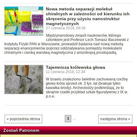
Nowa metoda separacji molekuł
chiralnych w zależności od kierunku ich
skręcenia przy użyciu nanostruktur
magnetycznych
27 czerwca 2018, 09:36
Międzynarodowy zespół naukowców, którego
członkiem jest Profesor Lech Tomasz Baczewski z
Instytutu Fizyki PAN w Warszawie, prowadził badania nad nową metodą
separacji enancjomerów poprzez oddziaływania pomiędzy molekułami
chiralnymi i cienką warstwą magnetyczna z anizotropią prostopadłą.
Tajemnicza królewska głowa
11 czerwca 2018, 12:34
W Izraelu znaleziono świetnie zachowaną rzeźbę
głowy króla sprzed ok. 3 tys. lat (brakuje tylko
kawałka brody). Archeolodzy podkreślają, że to
skrajnie rzadki przykład sztuki figuratywnej z IX w.
p.n.e.
3
…
« poprzednia strona
następna strona »
Zostań Patronem