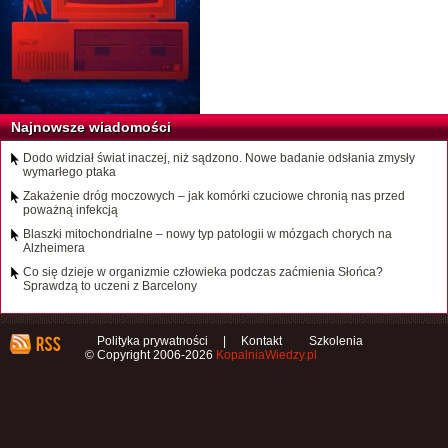
Najnowsze wiadomości
Dodo widział świat inaczej, niż sądzono. Nowe badanie odsłania zmysły
wymarłego ptaka
Zakażenie dróg moczowych – jak komórki czuciowe chronią nas przed
poważną infekcją
Blaszki mitochondrialne – nowy typ patologii w mózgach chorych na
Alzheimera
Co się dzieje w organizmie człowieka podczas zaćmienia Słońca?
Sprawdzą to uczeni z Barcelony
Polityka prywatności
|
Kontakt
Szkolenia
© Copyright 2006-2026
KopalniaWiedzy.pl