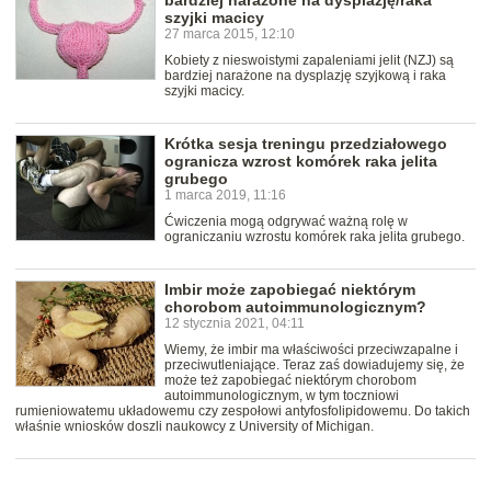
bardziej narażone na dysplazję/raka
szyjki macicy
27 marca 2015, 12:10
Kobiety z nieswoistymi zapaleniami jelit (NZJ) są
bardziej narażone na dysplazję szyjkową i raka
szyjki macicy.
Krótka sesja treningu przedziałowego
ogranicza wzrost komórek raka jelita
grubego
1 marca 2019, 11:16
Ćwiczenia mogą odgrywać ważną rolę w
ograniczaniu wzrostu komórek raka jelita grubego.
Imbir może zapobiegać niektórym
chorobom autoimmunologicznym?
12 stycznia 2021, 04:11
Wiemy, że imbir ma właściwości przeciwzapalne i
przeciwutleniające. Teraz zaś dowiadujemy się, że
może też zapobiegać niektórym chorobom
autoimmunologicznym, w tym toczniowi
rumieniowatemu układowemu czy zespołowi antyfosfolipidowemu. Do takich
właśnie wniosków doszli naukowcy z University of Michigan.